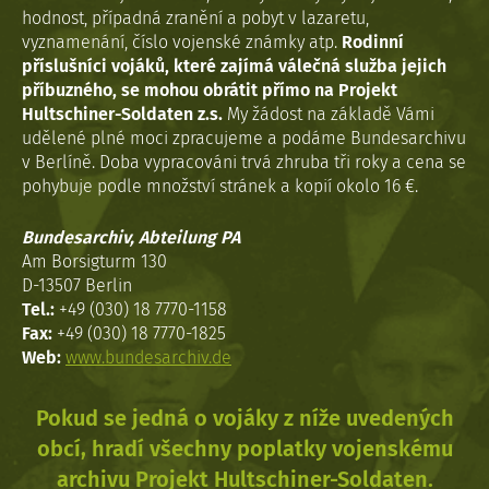
hodnost, případná zranění a pobyt v lazaretu,
vyznamenání, číslo vojenské známky atp.
Rodinní
příslušníci vojáků, které zajímá válečná služba jejich
příbuzného, se mohou obrátit přímo na Projekt
Hultschiner-Soldaten z.s.
My žádost na základě Vámi
udělené plné moci zpracujeme a podáme Bundesarchivu
v Berlíně. Doba vypracováni trvá zhruba tři roky a cena se
pohybuje podle množství stránek a kopií okolo 16 €.
Bundesarchiv, Abteilung PA
Am Borsigturm 130
D-13507 Berlin
Tel.:
+49 (030) 18 7770-1158
Fax:
+49 (030) 18 7770-1825
Web:
www.bundesarchiv.de
Pokud se jedná o vojáky z níže uvedených
obcí, hradí všechny poplatky vojenskému
archivu Projekt Hultschiner-Soldaten.