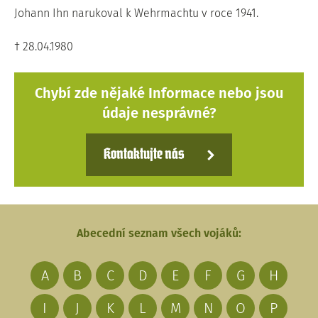
Johann Ihn narukoval k Wehrmachtu v roce 1941.
† 28.04.1980
Chybí zde nějaké Informace nebo jsou
údaje nesprávné?
Kontaktujte nás
Abecední seznam všech vojáků:
A
B
C
D
E
F
G
H
I
J
K
L
M
N
O
P