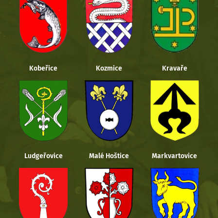
Kobeřice
Kozmice
Kravaře
Ludgeřovice
Malé Hoštice
Markvartovice