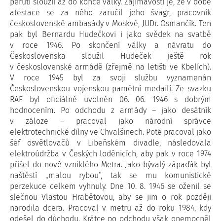
peruti sloužil až do konce války. Zajímavostí je, že v době
atestace se za něho zaručil jeho švagr, pracovník
československé ambasády v Moskvě, JUDr. Osmančík. Ten
pak byl Bernardu Hudečkovi i jako svědek na svatbě
v roce 1946. Po skončení války a návratu do
Československa sloužil Hudeček ještě rok
v československé armádě (zřejmě na letišti ve Kbelích).
V roce 1945 byl za svoji službu vyznamenán
Československou vojenskou pamětní medailí. Ze svazku
RAF byl oficiálně uvolněn 06. 06. 1946 s dobrým
hodnocením. Po odchodu z armády – jako desátník
v záloze – pracoval jako národní správce
elektrotechnické dílny ve Chvalšinech. Poté pracoval jako
šéf osvětlovačů v Libeňském divadle, následovala
elektroúdržba v Českých loděnicích, aby pak v roce 1974
přišel do nově vzniklého Metra. Jako bývalý zápaďák byl
naštěstí „malou rybou“, tak se mu komunistické
perzekuce celkem vyhnuly. Dne 10. 8. 1946 se oženil se
slečnou Vlastou Hrabětovou, aby se jim o rok později
narodila dcera. Pracoval v metru až do roku 1984, kdy
odešel do důchodu. Krátce po odchodu však onemocněl