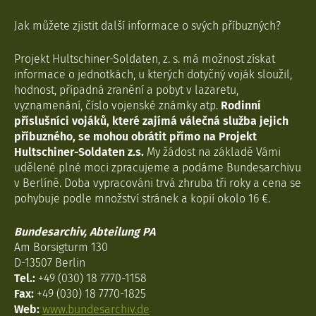
Jak můžete zjistit další informace o svých příbuzných?
Projekt Hultschiner-Soldaten, z. s. má možnost získat
informace o jednotkách, u kterých dotyčný voják sloužil,
hodnost, případná zranění a pobyt v lazaretu,
vyznamenání, číslo vojenské známky atp.
Rodinní
příslušníci vojáků, které zajímá válečná služba jejich
příbuzného, se mohou obrátit přímo na Projekt
Hultschiner-Soldaten z.s.
My žádost na základě Vámi
udělené plné moci zpracujeme a podáme Bundesarchivu
v Berlíně. Doba vypracováni trvá zhruba tři roky a cena se
pohybuje podle množství stránek a kopií okolo 16 €.
Bundesarchiv, Abteilung PA
Am Borsigturm 130
D-13507 Berlin
Tel.:
+49 (030) 18 7770-1158
Fax:
+49 (030) 18 7770-1825
Web:
www.bundesarchiv.de