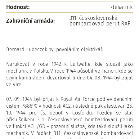
Hodnost:
desátník
311. československá
Zahraniční armáda:
bombardovací peruť RAF
Bernard Hudeczek byl povoláním elektrikář.
Narukoval v roce 1942 k Luftwaffe, kde sloužil jako
mechanik v Polsku. V roce 1944 působil ve Francii, kde se
svým kamarádem dezertoval a dne 04. 08. 1944 byl zajat
ve Vire.
07. 09. 1944 byl přijat k Royal Air Force pod evidenčním
číslem 788690 v hodnosti AC2, následně pak atestován 23.
10. 1944 pro čs. depot v Cosfordu. Později se stal
příslušníkem 311. československé bombardovací peruti
ve funkci ACH/GD – pozemní služba, kde také sloužil jako
mechanik. V řadách 311. československé bombardovací