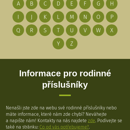
A
B
C
D
E
F
G
H
I
J
K
L
M
N
O
P
Q
R
S
T
U
V
W
X
Y
Z
Informace pro rodinné
příslušníky
Nenašli jste zde na webu své rodinné příslušníky nebo
máte informace, které nám zde chybí? Neváhejte
a napište nám! Kontakty na nás najdete
zde
. Podívejte se
také na stránku:
Co od vás potřebujeme?
.