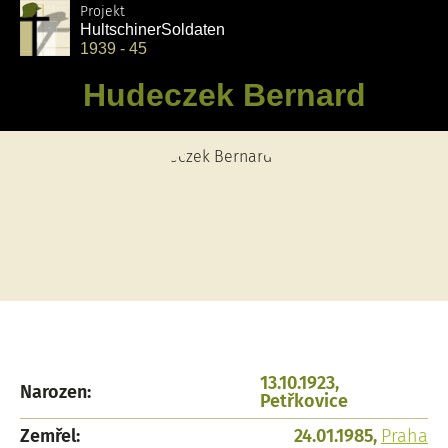
Projekt
Hultschiner
Soldaten
1939 - 45
Hudeczek Bernard
13.10.1923,
Narozen:
Petřkovice
Zemřel:
24.01.1985,
Praha