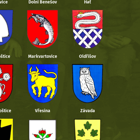
vice
Dolní Benešov
Hať
štice
Markvartovice
Oldřišov
oštice
Vřesina
Závada