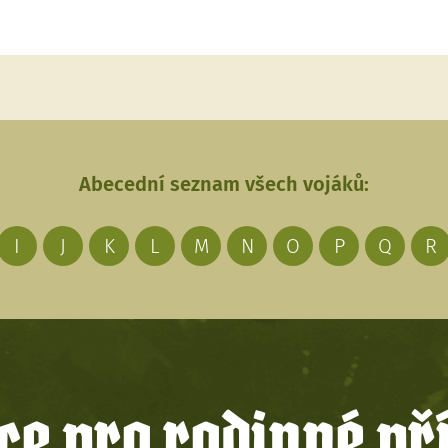
Abecední seznam všech vojáků:
I
J
K
L
M
N
O
P
Q
R
e pro rodinné př