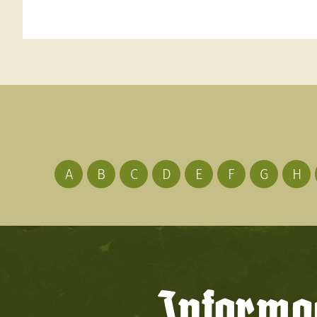
A
B
C
D
E
F
G
H
Informac