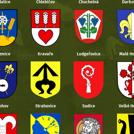
latice
Chlebičov
Chuchelná
Darko
zmice
Kravaře
Ludgeřovice
Malé Ho
ohov
Strahovice
Sudice
Velké H