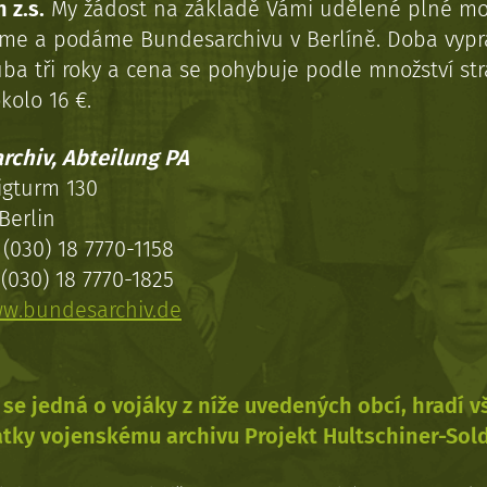
 z.s.
My žádost na základě Vámi udělené plné mo
eme a podáme Bundesarchivu v Berlíně. Doba vypr
uba tři roky a cena se pohybuje podle množství st
kolo 16 €.
rchiv, Abteilung PA
igturm 130
Berlin
(030) 18 7770-1158
(030) 18 7770-1825
w.bundesarchiv.de
se jedná o vojáky z níže uvedených obcí, hradí 
tky vojenskému archivu Projekt Hultschiner-Sol