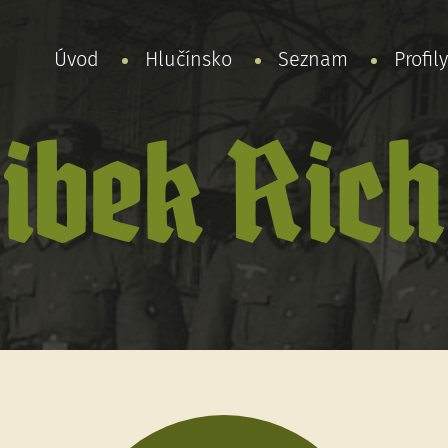
Úvod
Hlučínsko
Seznam
Profil
ibek Ric