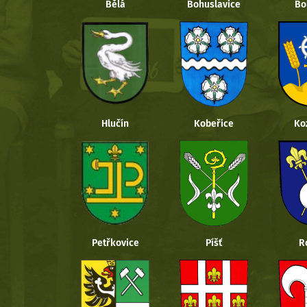
Bělá
Bohuslavice
Bo
Hlučín
Kobeřice
Ko
Petřkovice
Píšť
R