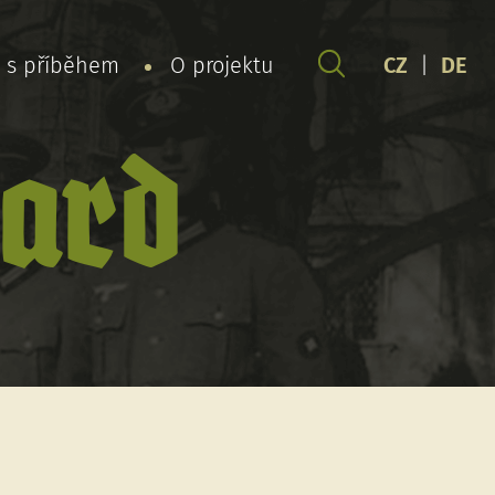
y s příběhem
O projektu
CZ
|
DE
hard