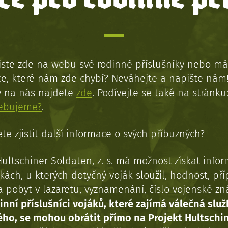
jste zde na webu své rodinné příslušníky nebo má
e, které nám zde chybí? Neváhejte a napište nám
y na nás najdete
zde
. Podívejte se také na stránku
řebujeme?
.
te zjistit další informace o svých příbuzných?
Hultschiner-Soldaten, z. s. má možnost získat info
kách, u kterých dotyčný voják sloužil, hodnost, př
a pobyt v lazaretu, vyznamenání, číslo vojenské z
inní příslušníci vojáků, které zajímá válečná služ
ého, se mohou obrátit přímo na Projekt Hultschi