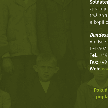
Soldaten
zpracuj
trvá zhr
a kopií o
Bundesa
Am Bors
D-13507 
Tel.:
+49 
Fax:
+49 
Web:
ww
Pokud 
popla