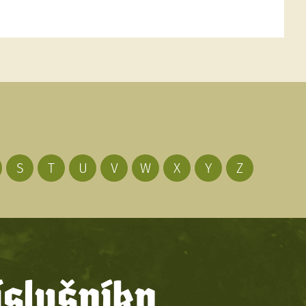
S
T
U
V
W
X
Y
Z
íslušníky