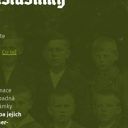
te
!
:
Co od
rmace
ípadná
námky
ba jejich
ner-