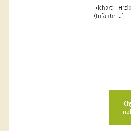
Richard Hrzi
(Infanterie).
Ch
ne