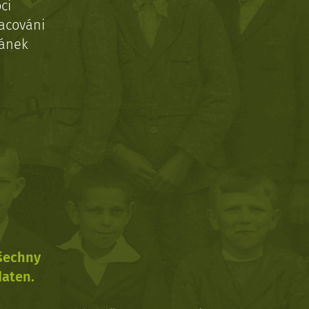
ci
acováni
ránek
všechny
daten.