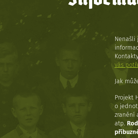
Nenašli 
informac
Kontakt
vás pot
Jak může
Projekt 
o jednot
zranění 
atp.
Rod
příbuzn