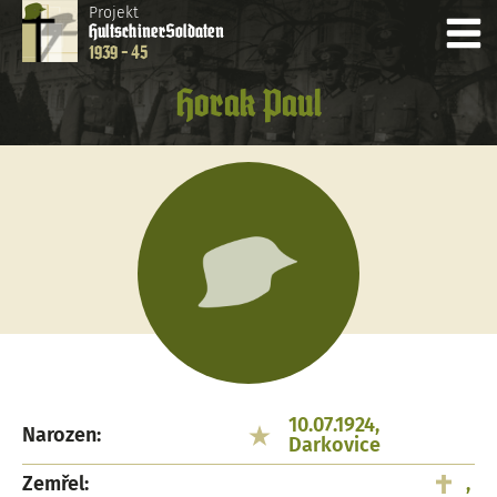
Projekt
Hultschiner
Soldaten
1939 - 45
Horak Paul
10.07.1924,
Narozen:
Darkovice
Zemřel:
,