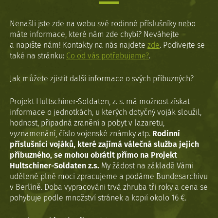
Nenašli jste zde na webu své rodinné příslušníky nebo
máte informace, které nám zde chybí? Neváhejte
a napište nám! Kontakty na nás najdete
zde
. Podívejte se
také na stránku:
Co od vás potřebujeme?
.
Jak můžete zjistit další informace o svých příbuzných?
Projekt Hultschiner-Soldaten, z. s. má možnost získat
informace o jednotkách, u kterých dotyčný voják sloužil,
hodnost, případná zranění a pobyt v lazaretu,
vyznamenání, číslo vojenské známky atp.
Rodinní
příslušníci vojáků, které zajímá válečná služba jejich
příbuzného, se mohou obrátit přímo na Projekt
Hultschiner-Soldaten z.s.
My žádost na základě Vámi
udělené plné moci zpracujeme a podáme Bundesarchivu
v Berlíně. Doba vypracováni trvá zhruba tři roky a cena se
pohybuje podle množství stránek a kopií okolo 16 €.