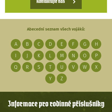
Kontaktujte nás
Abecední seznam všech vojáků:
A
B
C
D
E
F
G
H
I
J
K
L
M
N
O
P
Q
R
S
T
U
V
W
X
Y
Z
Informace pro rodinné příslušníky