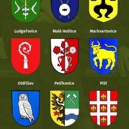
Ludgeřovice
Malé Hoštice
Markvartovice
Oldřišov
Petřkovice
Píšť