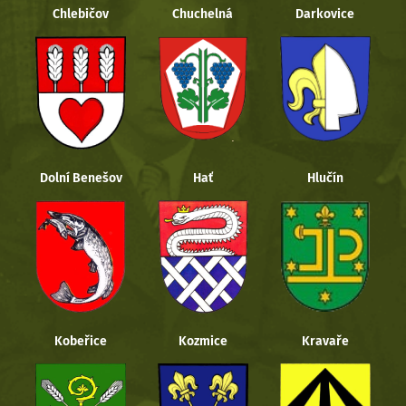
Chlebičov
Chuchelná
Darkovice
Dolní Benešov
Hať
Hlučín
Kobeřice
Kozmice
Kravaře