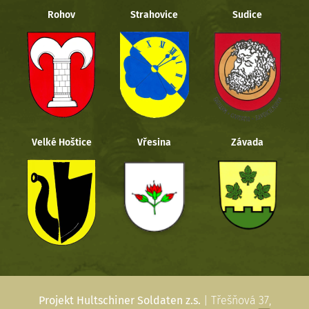
Rohov
Strahovice
Sudice
Velké Hoštice
Vřesina
Závada
Projekt Hultschiner Soldaten z.s.
| Třešňová 37,