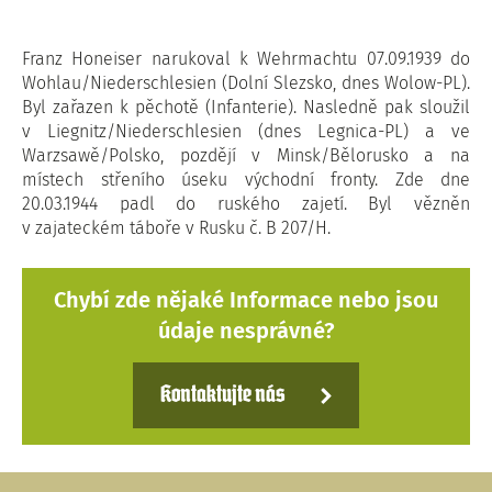
Franz Honeiser narukoval k Wehrmachtu 07.09.1939 do
Wohlau/Niederschlesien (Dolní Slezsko, dnes Wolow-PL).
Byl zařazen k pěchotě (Infanterie). Nasledně pak sloužil
v Liegnitz/Niederschlesien (dnes Legnica-PL) a ve
Warzsawě/Polsko, pozdějí v Minsk/Bělorusko a na
místech střeního úseku východní fronty. Zde dne
20.03.1944 padl do ruského zajetí. Byl vězněn
v zajateckém táboře v Rusku č. B 207/H.
Chybí zde nějaké Informace nebo jsou
údaje nesprávné?
Kontaktujte nás