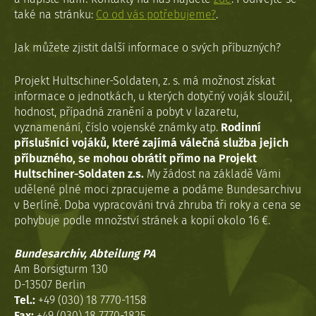
také na stránku:
Co od vás potřebujeme?
.
Jak můžete zjistit další informace o svých příbuzných?
Projekt Hultschiner-Soldaten, z. s. má možnost získat
informace o jednotkách, u kterých dotyčný voják sloužil,
hodnost, případná zranění a pobyt v lazaretu,
vyznamenání, číslo vojenské známky atp.
Rodinní
příslušníci vojáků, které zajímá válečná služba jejich
příbuzného, se mohou obrátit přímo na Projekt
Hultschiner-Soldaten z.s.
My žádost na základě Vámi
udělené plné moci zpracujeme a podáme Bundesarchivu
v Berlíně. Doba vypracováni trvá zhruba tři roky a cena se
pohybuje podle množství stránek a kopií okolo 16 €.
Bundesarchiv, Abteilung PA
Am Borsigturm 130
D-13507 Berlin
Tel.:
+49 (030) 18 7770-1158
Fax:
+49 (030) 18 7770-1825