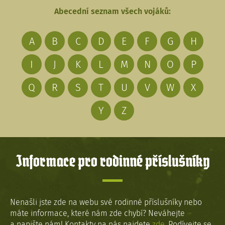
Abecední seznam všech vojáků:
A
B
C
D
E
F
G
H
I
J
K
L
M
N
O
P
Q
R
S
T
U
V
W
X
Y
Z
Informace pro rodinné příslušníky
Nenašli jste zde na webu své rodinné příslušníky nebo
máte informace, které nám zde chybí? Neváhejte
a napište nám! Kontakty na nás najdete
zde
. Podívejte se