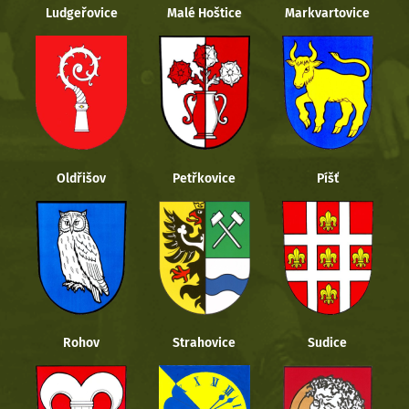
Ludgeřovice
Malé Hoštice
Markvartovice
Oldřišov
Petřkovice
Píšť
Rohov
Strahovice
Sudice