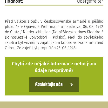
Hodnost:
Obergefreiter
Před válkou sloužil v československé armádě u pěšího
pluku 15 v Opavě. K Wehrmachtu narukoval 06. 08. 1942
do Glatz / Niederschlesien (Dolní Slezsko, dnes Kłodzko /
Dolnoslezské vojvodství – Polsko). Padl do sovětského
zajetí a byl vězněn v zajateckém táboře ve Frankfurtu nad
Odrou. Ze zajetí byl propuštěn 23. 06. 1946.
Chybí zde nějaké Informace nebo jsou
údaje nesprávné?
Kontaktujte nás