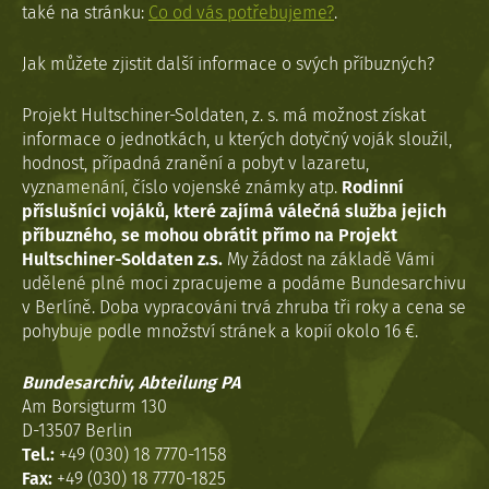
také na stránku:
Co od vás potřebujeme?
.
Jak můžete zjistit další informace o svých příbuzných?
Projekt Hultschiner-Soldaten, z. s. má možnost získat
informace o jednotkách, u kterých dotyčný voják sloužil,
hodnost, případná zranění a pobyt v lazaretu,
vyznamenání, číslo vojenské známky atp.
Rodinní
příslušníci vojáků, které zajímá válečná služba jejich
příbuzného, se mohou obrátit přímo na Projekt
Hultschiner-Soldaten z.s.
My žádost na základě Vámi
udělené plné moci zpracujeme a podáme Bundesarchivu
v Berlíně. Doba vypracováni trvá zhruba tři roky a cena se
pohybuje podle množství stránek a kopií okolo 16 €.
Bundesarchiv, Abteilung PA
Am Borsigturm 130
D-13507 Berlin
Tel.:
+49 (030) 18 7770-1158
Fax:
+49 (030) 18 7770-1825