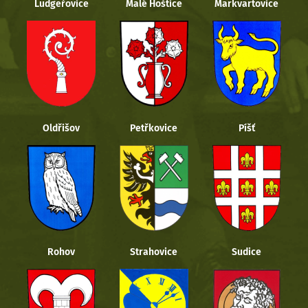
Ludgeřovice
Malé Hoštice
Markvartovice
Oldřišov
Petřkovice
Píšť
Rohov
Strahovice
Sudice