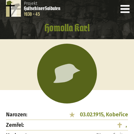
Projekt
Hultschiner
Soldaten
1939 - 45
Homolla Karl
Narozen:
03.02.1915, Kobeřice
Zemřel:
,