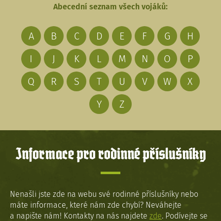
Abecední seznam všech vojáků:
A
B
C
D
E
F
G
H
I
J
K
L
M
N
O
P
Q
R
S
T
U
V
W
X
Y
Z
Informace pro rodinné příslušníky
Nenašli jste zde na webu své rodinné příslušníky nebo
máte informace, které nám zde chybí? Neváhejte
a napište nám! Kontakty na nás najdete
zde
. Podívejte se