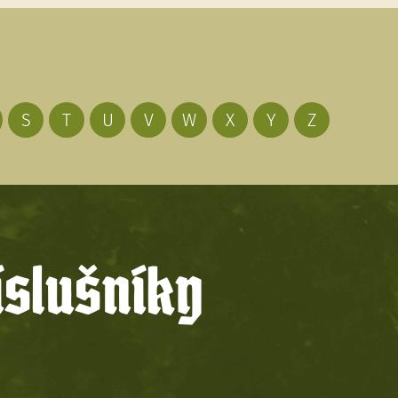
S
T
U
V
W
X
Y
Z
íslušníky