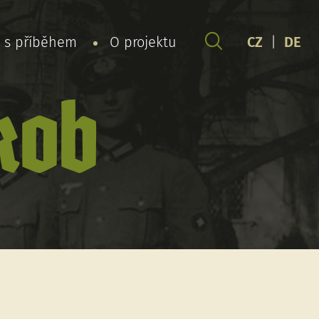
y s příběhem
O projektu
CZ
|
DE
kob