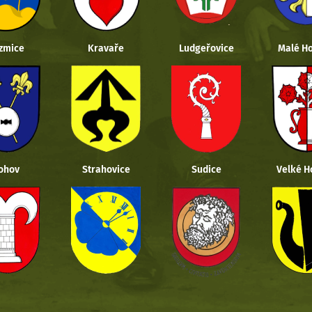
zmice
Kravaře
Ludgeřovice
Malé Ho
ohov
Strahovice
Sudice
Velké H