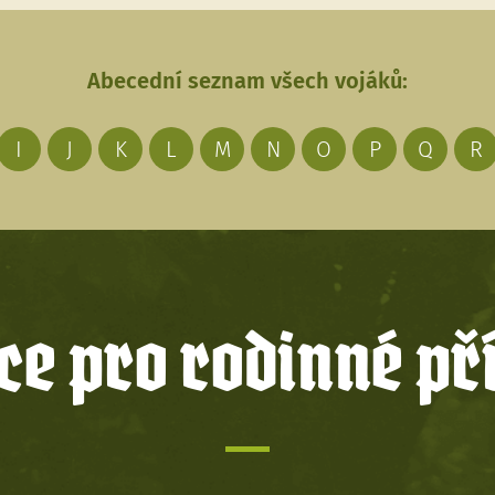
Abecední seznam všech vojáků:
I
J
K
L
M
N
O
P
Q
R
e pro rodinné př