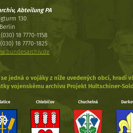
rchiv, Abteilung PA
igturm 130
Berlin
(030) 18 7770-1158
(030) 18 7770-1825
w.bundesarchiv.de
se jedná o vojáky z níže uvedených obcí, hradí 
tky vojenskému archivu Projekt Hultschiner-Sol
latice
Chlebičov
Chuchelná
Darko