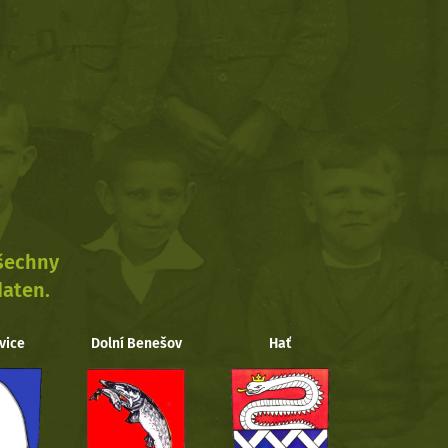
všechny
daten.
vice
Dolní Benešov
Hať