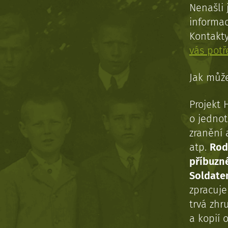
Nenašli 
informac
Kontakt
vás pot
Jak může
Projekt 
o jednot
zranění 
atp.
Rod
příbuzn
Soldaten
zpracuj
trvá zhr
a kopií o