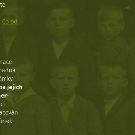
te
!
:
Co od
rmace
ípadná
námky
ba jejich
ner-
ci
acováni
ránek