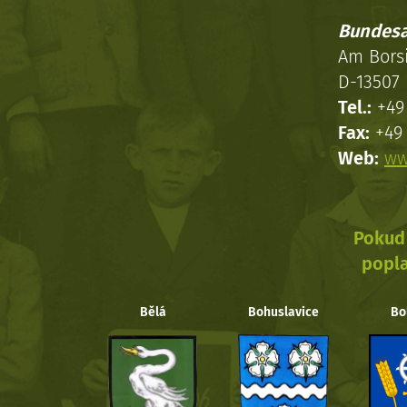
Bundesa
Am Bors
D-13507 
Tel.:
+49 
Fax:
+49 
Web:
ww
Pokud 
popla
Bělá
Bohuslavice
Bo