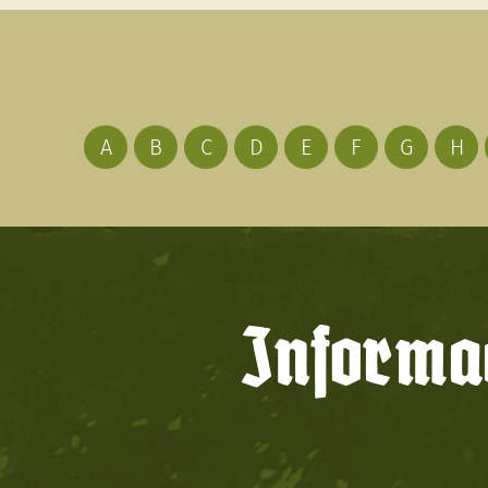
A
B
C
D
E
F
G
H
Informac