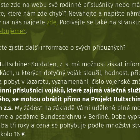
jste zde na webu své rodinné příslušníky nebo má
e, které nám zde chybí? Neváhejte a napište nám
y na nás najdete
zde
. Podívejte se také na stránku
řebujeme?
.
te zjistit další informace o svých příbuzných?
Hultschiner-Soldaten, z. s. má možnost získat info
kách, u kterých dotyčný voják sloužil, hodnost, př
a pobyt v lazaretu, vyznamenání, číslo vojenské z
inní příslušníci vojáků, které zajímá válečná služ
ého, se mohou obrátit přímo na Projekt Hultschi
 z.s.
My žádost na základě Vámi udělené plné mo
eme a podáme Bundesarchivu v Berlíně. Doba vypr
uba tři roky a cena se pohybuje podle množství st
kolo 16 €.