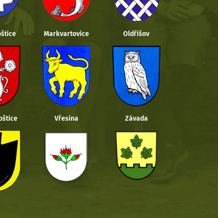
štice
Markvartovice
Oldřišov
oštice
Vřesina
Závada