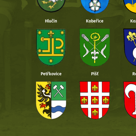
Hlučín
Kobeřice
Ko
Petřkovice
Píšť
R