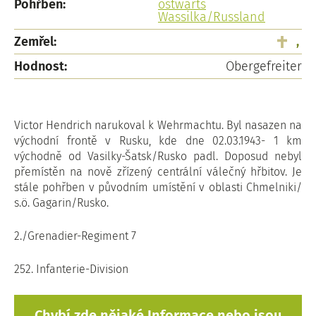
Pohřben:
ostwärts
Wassilka/Russland
Zemřel:
,
Hodnost:
Obergefreiter
Victor Hendrich narukoval k Wehrmachtu. Byl nasazen na
východní frontě v Rusku, kde dne 02.03.1943- 1 km
východně od Vasilky-Šatsk/Rusko padl. Doposud nebyl
přemístěn na nově zřízený centrální válečný hřbitov. Je
stále pohřben v původním umístění v oblasti Chmelniki/
s.ö. Gagarin/Rusko.
2./Grenadier-Regiment 7
252. Infanterie-Division
Chybí zde nějaké Informace nebo jsou