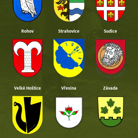
Rohov
Strahovice
Sudice
Velké Hoštice
Vřesina
Závada