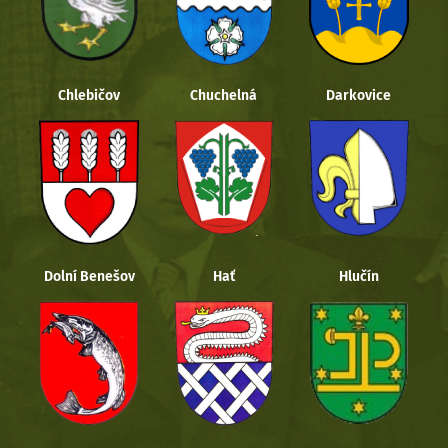
Chlebičov
Chuchelná
Darkovice
Dolní Benešov
Hať
Hlučín