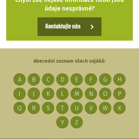
údaje nesprávné?
Kontaktujte nás
Abecední seznam všech vojáků:
A
B
C
D
E
F
G
H
I
J
K
L
M
N
O
P
Q
R
S
T
U
V
W
X
Y
Z