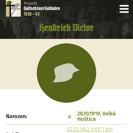
Projekt
Hultschiner
Soldaten
1939 - 45
Hendrich Victor
28.10.1919, Velké
Narozen:
Hoštice
02.03.1943 HVP 1 km