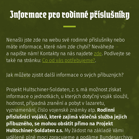
Informace pro rodinné příslušníky
Nenašli jste zde na webu své rodinné příslušníky nebo
máte informace, které nám zde chybí? Neváhejte
a napište nám! Kontakty na nás najdete
zde
. Podívejte se
také na stránku:
Co od vás potřebujeme?
.
Jak můžete zjistit další informace o svých příbuzných?
Projekt Hultschiner-Soldaten, z. s. má možnost získat
informace o jednotkách, u kterých dotyčný voják sloužil,
hodnost, případná zranění a pobyt v lazaretu,
vyznamenání, číslo vojenské známky atp.
Rodinní
příslušníci vojáků, které zajímá válečná služba jejich
příbuzného, se mohou obrátit přímo na Projekt
Hultschiner-Soldaten z.s.
My žádost na základě Vámi
udělené plné moci zpracujeme a podáme Bundesarchivu