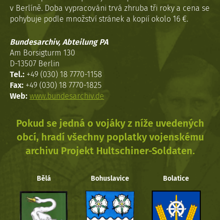
v Berlíně. Doba vypracováni trvá zhruba tři roky a cena se
pohybuje podle množství stránek a kopií okolo 16 €.
Bundesarchiv, Abteilung PA
Am Borsigturm 130
D-13507 Berlin
Tel.:
+49 (030) 18 7770-1158
Fax:
+49 (030) 18 7770-1825
Web:
www.bundesarchiv.de
Pokud se jedná o vojáky z níže uvedených
obcí, hradí všechny poplatky vojenskému
archivu Projekt Hultschiner-Soldaten.
Bělá
Bohuslavice
Bolatice