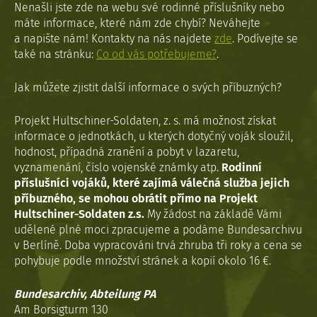
Nenašli jste zde na webu své rodinné příslušníky nebo
máte informace, které nám zde chybí? Neváhejte
a napište nám! Kontakty na nás najdete
zde
. Podívejte se
také na stránku:
Co od vás potřebujeme?
.
Jak můžete zjistit další informace o svých příbuzných?
Projekt Hultschiner-Soldaten, z. s. má možnost získat
informace o jednotkách, u kterých dotyčný voják sloužil,
hodnost, případná zranění a pobyt v lazaretu,
vyznamenání, číslo vojenské známky atp.
Rodinní
příslušníci vojáků, které zajímá válečná služba jejich
příbuzného, se mohou obrátit přímo na Projekt
Hultschiner-Soldaten z.s.
My žádost na základě Vámi
udělené plné moci zpracujeme a podáme Bundesarchivu
v Berlíně. Doba vypracováni trvá zhruba tři roky a cena se
pohybuje podle množství stránek a kopií okolo 16 €.
Bundesarchiv, Abteilung PA
Am Borsigturm 130