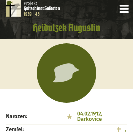
Projekt
Hultschiner
Soldaten
1939 - 45
Heidutzek Augustin
04.02.1912,
Narozen:
Darkovice
Zemřel:
,