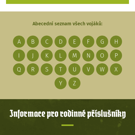
Abecední seznam všech vojáků:
A
B
C
D
E
F
G
H
I
J
K
L
M
N
O
P
Q
R
S
T
U
V
W
X
Y
Z
Informace pro rodinné příslušníky