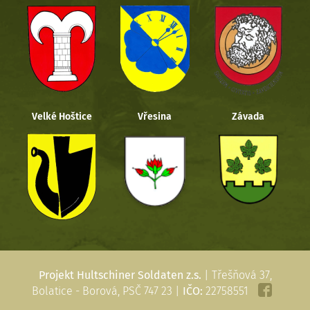
Velké Hoštice
Vřesina
Závada
Projekt Hultschiner Soldaten z.s.
| Třešňová 37,
Bolatice - Borová, PSČ 747 23 |
IČO:
22758551