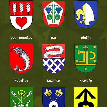
Dolní Benešov
Hať
Hlučín
Kobeřice
Kozmice
Kravaře