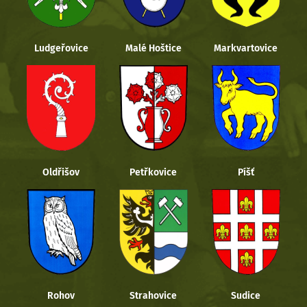
Ludgeřovice
Malé Hoštice
Markvartovice
Oldřišov
Petřkovice
Píšť
Rohov
Strahovice
Sudice