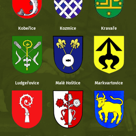
Kobeřice
Kozmice
Kravaře
Ludgeřovice
Malé Hoštice
Markvartovice