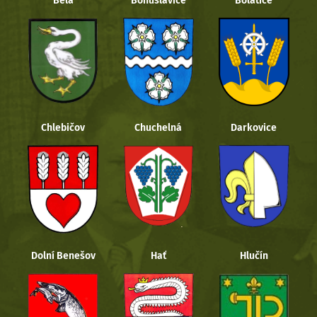
Bělá
Bohuslavice
Bolatice
Chlebičov
Chuchelná
Darkovice
Dolní Benešov
Hať
Hlučín