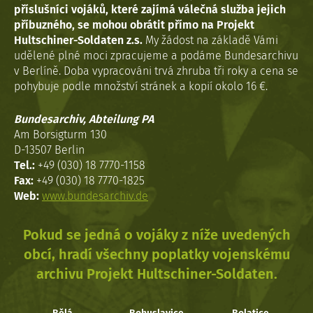
příslušníci vojáků, které zajímá válečná služba jejich
příbuzného, se mohou obrátit přímo na Projekt
Hultschiner-Soldaten z.s.
My žádost na základě Vámi
udělené plné moci zpracujeme a podáme Bundesarchivu
v Berlíně. Doba vypracováni trvá zhruba tři roky a cena se
pohybuje podle množství stránek a kopií okolo 16 €.
Bundesarchiv, Abteilung PA
Am Borsigturm 130
D-13507 Berlin
Tel.:
+49 (030) 18 7770-1158
Fax:
+49 (030) 18 7770-1825
Web:
www.bundesarchiv.de
Pokud se jedná o vojáky z níže uvedených
obcí, hradí všechny poplatky vojenskému
archivu Projekt Hultschiner-Soldaten.