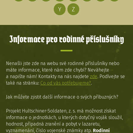
Y
Z
Informace pro rodinné příslušníky
Nenašli jste zde na webu své rodinné příslušníky nebo
máte informace, které nám zde chybí? Neváhejte
a napište nám! Kontakty na nás najdete
zde
. Podívejte se
také na stránku:
Co od vás potřebujeme?
.
Jak můžete zjistit další informace o svých příbuzných?
Projekt Hultschiner-Soldaten, z. s. má možnost získat
informace o jednotkách, u kterých dotyčný voják sloužil,
hodnost, případná zranění a pobyt v lazaretu,
vyznamenání, číslo vojenské známky atp.
Rodinní