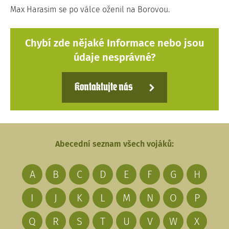
Max Harasim se po válce oženil na Borovou.
Chybí zde nějaké Informace nebo jsou
údaje nesprávné?
Kontaktujte nás
Abecední seznam všech vojáků:
A
B
C
D
E
F
G
H
I
J
K
L
M
N
O
P
Q
R
S
T
U
V
W
X