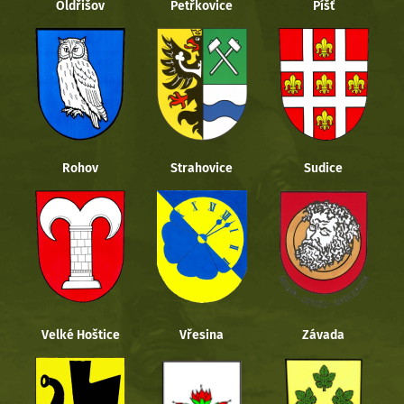
Oldřišov
Petřkovice
Píšť
Rohov
Strahovice
Sudice
Velké Hoštice
Vřesina
Závada