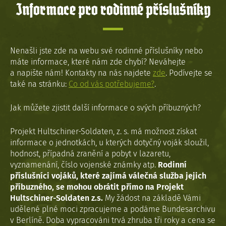
Informace pro rodinné příslušníky
Nenašli jste zde na webu své rodinné příslušníky nebo
máte informace, které nám zde chybí? Neváhejte
a napište nám! Kontakty na nás najdete
zde
. Podívejte se
také na stránku:
Co od vás potřebujeme?
.
Jak můžete zjistit další informace o svých příbuzných?
Projekt Hultschiner-Soldaten, z. s. má možnost získat
informace o jednotkách, u kterých dotyčný voják sloužil,
hodnost, případná zranění a pobyt v lazaretu,
vyznamenání, číslo vojenské známky atp.
Rodinní
příslušníci vojáků, které zajímá válečná služba jejich
příbuzného, se mohou obrátit přímo na Projekt
Hultschiner-Soldaten z.s.
My žádost na základě Vámi
udělené plné moci zpracujeme a podáme Bundesarchivu
v Berlíně. Doba vypracováni trvá zhruba tři roky a cena se