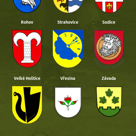
Rohov
Strahovice
Sudice
Velké Hoštice
Vřesina
Závada