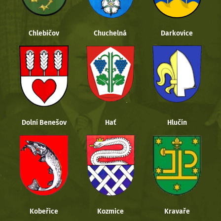
Chlebičov
Chuchelná
Darkovice
Dolní Benešov
Hať
Hlučín
Kobeřice
Kozmice
Kravaře