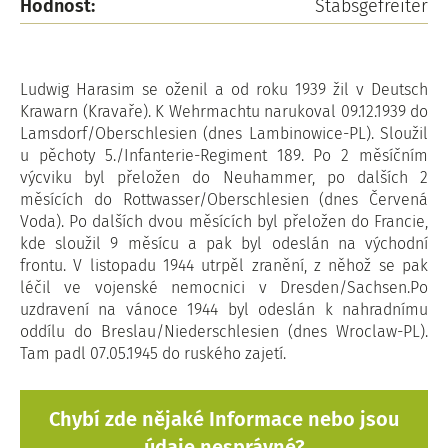
Hodnost:
Stabsgefreiter
Ludwig Harasim se oženil a od roku 1939 žil v Deutsch
Krawarn (Kravaře). K Wehrmachtu narukoval 09.12.1939 do
Lamsdorf/Oberschlesien (dnes Lambinowice-PL). Sloužil
u pěchoty 5./Infanterie-Regiment 189. Po 2 měsíčním
výcviku byl přeložen do Neuhammer, po dalších 2
měsících do Rottwasser/Oberschlesien (dnes Červená
Voda). Po dalších dvou měsících byl přeložen do Francie,
kde sloužil 9 měsícu a pak byl odeslán na východní
frontu. V listopadu 1944 utrpěl zranění, z něhož se pak
léčil ve vojenské nemocnici v Dresden/Sachsen.Po
uzdravení na vánoce 1944 byl odeslán k nahradnímu
oddílu do Breslau/Niederschlesien (dnes Wroclaw-PL).
Tam padl 07.05.1945 do ruského zajetí.
Chybí zde nějaké Informace nebo jsou
údaje nesprávné?