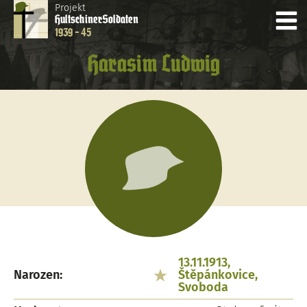
Projekt
Hultschiner
Soldaten
1939 - 45
Harasim Ludwig
13.11.1913,
Narozen:
Štěpánkovice,
Svoboda