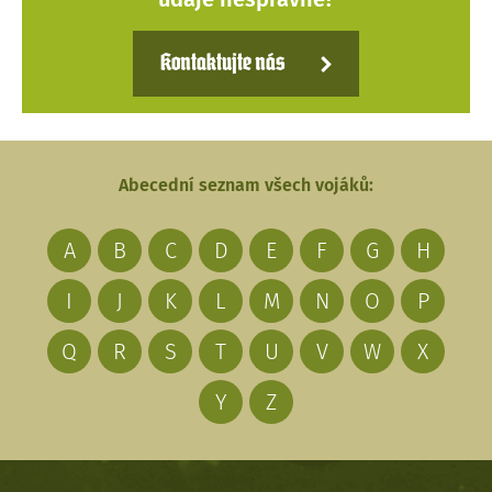
Kontaktujte nás
Abecední seznam všech vojáků:
A
B
C
D
E
F
G
H
I
J
K
L
M
N
O
P
Q
R
S
T
U
V
W
X
Y
Z