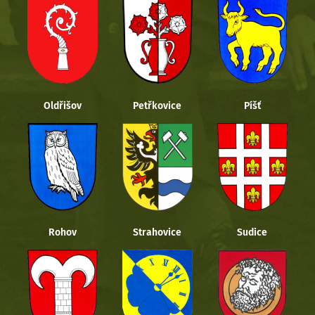
Oldřišov
Petřkovice
Píšť
Rohov
Strahovice
Sudice