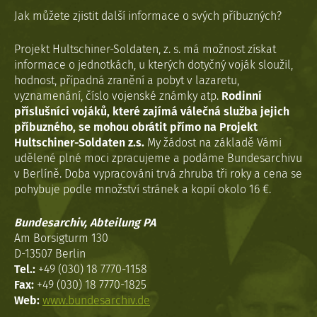
Jak můžete zjistit další informace o svých příbuzných?
Projekt Hultschiner-Soldaten, z. s. má možnost získat
informace o jednotkách, u kterých dotyčný voják sloužil,
hodnost, případná zranění a pobyt v lazaretu,
vyznamenání, číslo vojenské známky atp.
Rodinní
příslušníci vojáků, které zajímá válečná služba jejich
příbuzného, se mohou obrátit přímo na Projekt
Hultschiner-Soldaten z.s.
My žádost na základě Vámi
udělené plné moci zpracujeme a podáme Bundesarchivu
v Berlíně. Doba vypracováni trvá zhruba tři roky a cena se
pohybuje podle množství stránek a kopií okolo 16 €.
Bundesarchiv, Abteilung PA
Am Borsigturm 130
D-13507 Berlin
Tel.:
+49 (030) 18 7770-1158
Fax:
+49 (030) 18 7770-1825
Web:
www.bundesarchiv.de