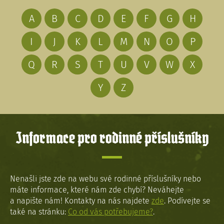
A
B
C
D
E
F
G
H
I
J
K
L
M
N
O
P
Q
R
S
T
U
V
W
X
Y
Z
Informace pro rodinné příslušníky
Nenašli jste zde na webu své rodinné příslušníky nebo
máte informace, které nám zde chybí? Neváhejte
a napište nám! Kontakty na nás najdete
zde
. Podívejte se
také na stránku:
Co od vás potřebujeme?
.