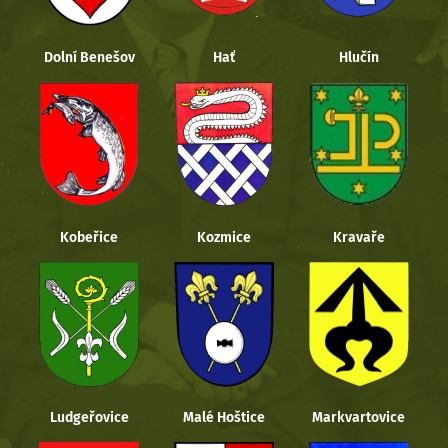
Dolní Benešov
Hať
Hlučín
Kobeřice
Kozmice
Kravaře
Ludgeřovice
Malé Hoštice
Markvartovice