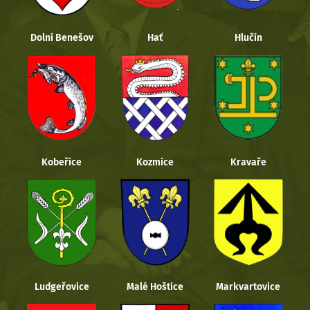
Dolní Benešov
Hať
Hlučín
Kobeřice
Kozmice
Kravaře
Ludgeřovice
Malé Hoštice
Markvartovice