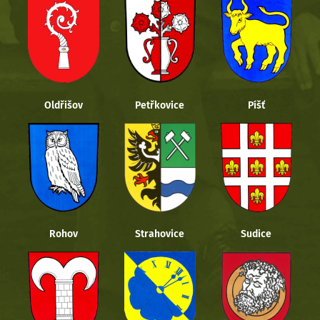
Oldřišov
Petřkovice
Píšť
Rohov
Strahovice
Sudice