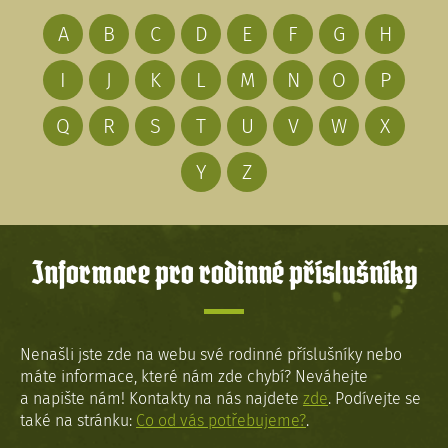
A
B
C
D
E
F
G
H
I
J
K
L
M
N
O
P
Q
R
S
T
U
V
W
X
Y
Z
Informace pro rodinné příslušníky
Nenašli jste zde na webu své rodinné příslušníky nebo
máte informace, které nám zde chybí? Neváhejte
a napište nám! Kontakty na nás najdete
zde
. Podívejte se
také na stránku:
Co od vás potřebujeme?
.