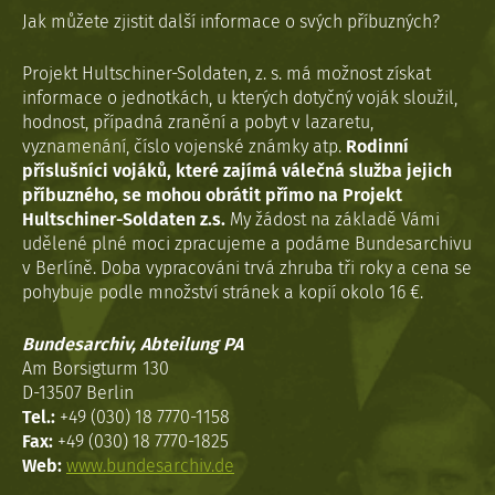
Jak můžete zjistit další informace o svých příbuzných?
Projekt Hultschiner-Soldaten, z. s. má možnost získat
informace o jednotkách, u kterých dotyčný voják sloužil,
hodnost, případná zranění a pobyt v lazaretu,
vyznamenání, číslo vojenské známky atp.
Rodinní
příslušníci vojáků, které zajímá válečná služba jejich
příbuzného, se mohou obrátit přímo na Projekt
Hultschiner-Soldaten z.s.
My žádost na základě Vámi
udělené plné moci zpracujeme a podáme Bundesarchivu
v Berlíně. Doba vypracováni trvá zhruba tři roky a cena se
pohybuje podle množství stránek a kopií okolo 16 €.
Bundesarchiv, Abteilung PA
Am Borsigturm 130
D-13507 Berlin
Tel.:
+49 (030) 18 7770-1158
Fax:
+49 (030) 18 7770-1825
Web:
www.bundesarchiv.de