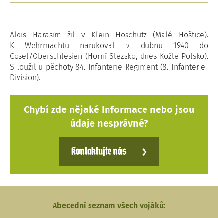
Alois Harasim žil v Klein Hoschütz (Malé Hoštice).
K Wehrmachtu narukoval v dubnu 1940 do
Cosel/Oberschlesien (Horní Slezsko, dnes Kožle-Polsko).
S loužil u pěchoty 84. Infanterie-Regiment (8. Infanterie-
Division).
Chybí zde nějaké Informace nebo jsou
údaje nesprávné?
Kontaktujte nás
Abecední seznam všech vojáků: