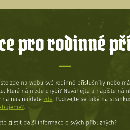
e pro rodinné př
jste zde na webu své rodinné příslušníky nebo má
e, které nám zde chybí? Neváhejte a napište nám
y na nás najdete
zde
. Podívejte se také na stránku
řebujeme?
.
te zjistit další informace o svých příbuzných?