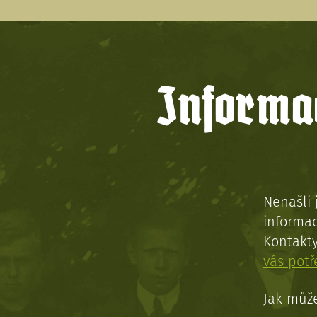
Informac
Nenašli 
informac
Kontakt
vás pot
Jak může