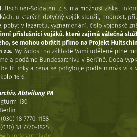
Hultschiner-Soldaten, z. s. má možnost získat info
kách, u kterých dotyčný voják sloužil, hodnost, př
a pobyt v lazaretu, vyznamenání, číslo vojenské z
inní příslušníci vojáků, které zajímá válečná služ
ého, se mohou obrátit přímo na Projekt Hultschi
 z.s.
My žádost na základě Vámi udělené plné mo
eme a podáme Bundesarchivu v Berlíně. Doba vypr
uba tři roky a cena se pohybuje podle množství st
kolo 16 €.
rchiv, Abteilung PA
igturm 130
Berlin
(030) 18 7770-1158
(030) 18 7770-1825
w.bundesarchiv.de