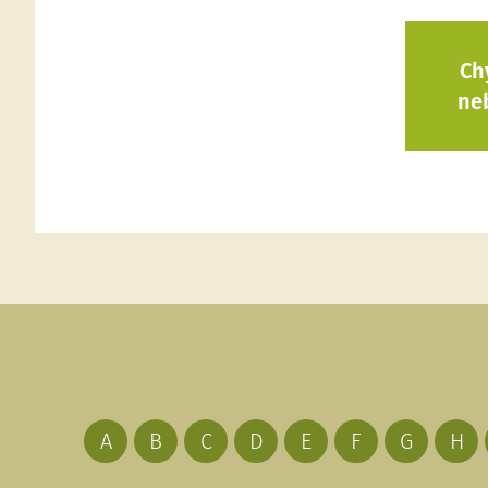
Ch
ne
A
B
C
D
E
F
G
H