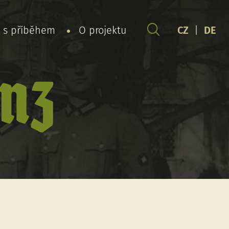
y s příběhem
O projektu
CZ
|
DE
anz