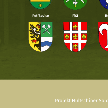
Petřkovice
Píšť
R
Projekt Hultschiner Sold