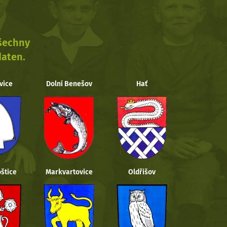
všechny
daten.
vice
Dolní Benešov
Hať
štice
Markvartovice
Oldřišov