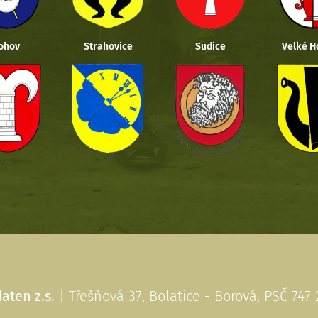
ohov
Strahovice
Sudice
Velké H
aten z.s.
| Třešňová 37, Bolatice - Borová, PSČ 747