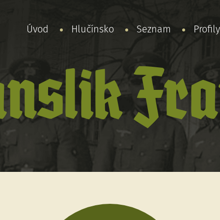
Úvod
Hlučínsko
Seznam
Profil
nslik Fr