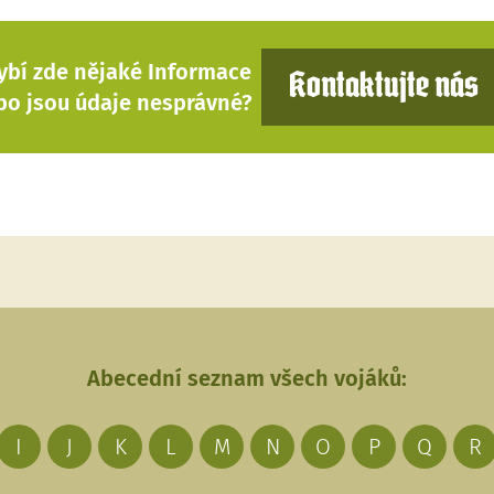
ybí zde nějaké Informace
Kontaktujte nás
bo jsou údaje nesprávné?
Abecední seznam všech vojáků:
I
J
K
L
M
N
O
P
Q
R