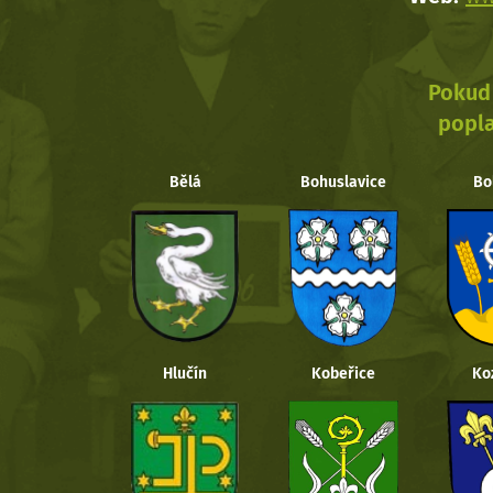
Pokud 
popla
Bělá
Bohuslavice
Bo
Hlučín
Kobeřice
Ko