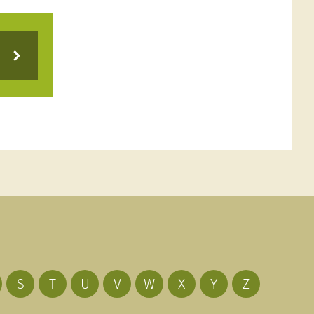
S
T
U
V
W
X
Y
Z