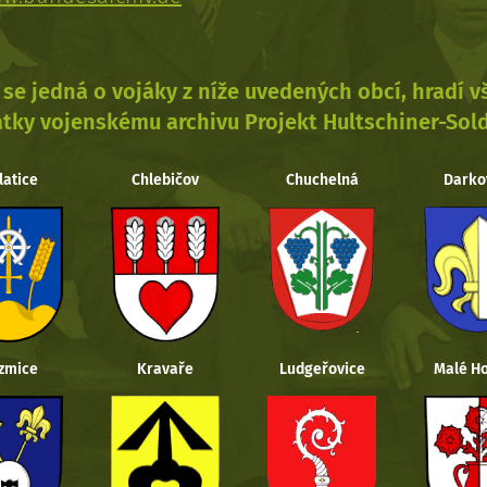
se jedná o vojáky z níže uvedených obcí, hradí 
tky vojenskému archivu Projekt Hultschiner-Sol
latice
Chlebičov
Chuchelná
Darko
zmice
Kravaře
Ludgeřovice
Malé Ho