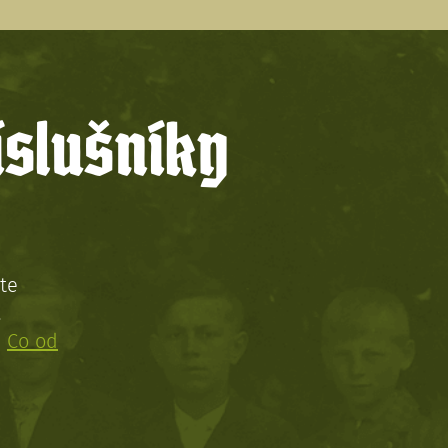
íslušníky
te
!
:
Co od