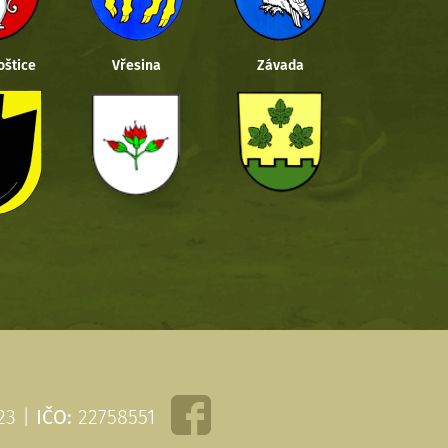
oštice
Vřesina
Závada
 23 |
IČO:
22758551