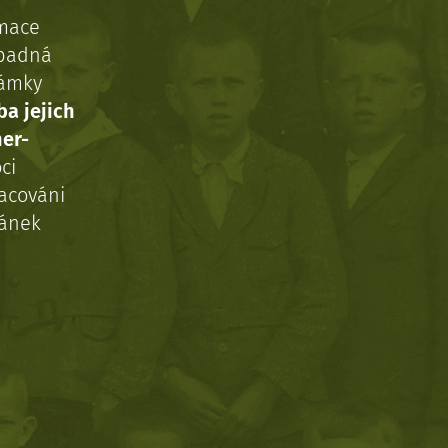
rmace
ípadná
námky
ba jejich
ner-
ci
acováni
ránek