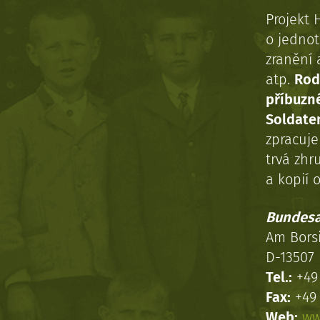
Projekt 
o jednot
zranění 
atp.
Rod
příbuzn
Soldaten
zpracuj
trvá zhr
a kopií o
Bundesa
Am Bors
D-13507 
Tel.:
+49 
Fax:
+49 
Web:
ww