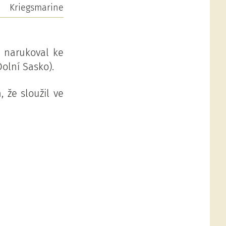
Kriegsmarine
0 narukoval ke
olní Sasko).
 že sloužil ve