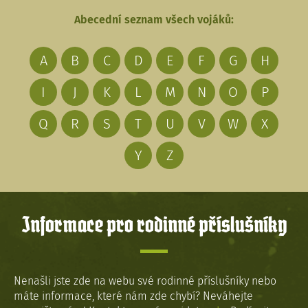
Abecední seznam všech vojáků:
A
B
C
D
E
F
G
H
I
J
K
L
M
N
O
P
Q
R
S
T
U
V
W
X
Y
Z
Informace pro rodinné příslušníky
Nenašli jste zde na webu své rodinné příslušníky nebo
máte informace, které nám zde chybí? Neváhejte