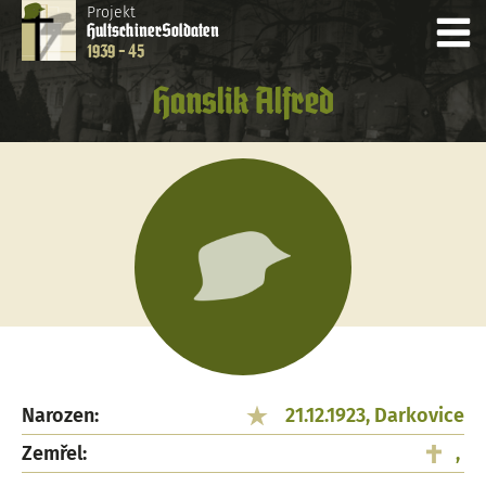
Projekt
Hultschiner
Soldaten
1939 - 45
Hanslik Alfred
Narozen:
21.12.1923, Darkovice
Zemřel:
,