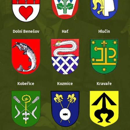
Dolní Benešov
Hať
Hlučín
Kobeřice
Kozmice
Kravaře