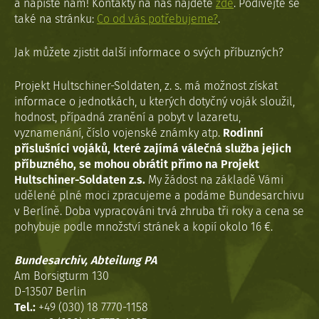
a napište nám! Kontakty na nás najdete
zde
. Podívejte se
také na stránku:
Co od vás potřebujeme?
.
Jak můžete zjistit další informace o svých příbuzných?
Projekt Hultschiner-Soldaten, z. s. má možnost získat
informace o jednotkách, u kterých dotyčný voják sloužil,
hodnost, případná zranění a pobyt v lazaretu,
vyznamenání, číslo vojenské známky atp.
Rodinní
příslušníci vojáků, které zajímá válečná služba jejich
příbuzného, se mohou obrátit přímo na Projekt
Hultschiner-Soldaten z.s.
My žádost na základě Vámi
udělené plné moci zpracujeme a podáme Bundesarchivu
v Berlíně. Doba vypracováni trvá zhruba tři roky a cena se
pohybuje podle množství stránek a kopií okolo 16 €.
Bundesarchiv, Abteilung PA
Am Borsigturm 130
D-13507 Berlin
Tel.:
+49 (030) 18 7770-1158