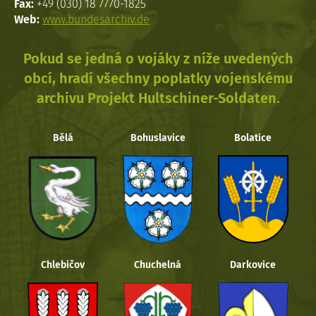
Fax:
+49 (030) 18 7770-1825
Web:
www.bundesarchiv.de
Pokud se jedná o vojáky z níže uvedených
obcí, hradí všechny poplatky vojenskému
archivu Projekt Hultschiner-Soldaten.
Bělá
Bohuslavice
Bolatice
Chlebičov
Chuchelná
Darkovice