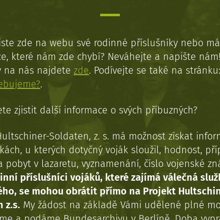
jste zde na webu své rodinné příslušníky nebo má
e, které nám zde chybí? Neváhejte a napište nám
y na nás najdete
zde
. Podívejte se také na stránku
řebujeme?
.
te zjistit další informace o svých příbuzných?
Hultschiner-Soldaten, z. s. má možnost získat info
kách, u kterých dotyčný voják sloužil, hodnost, př
a pobyt v lazaretu, vyznamenání, číslo vojenské z
inní příslušníci vojáků, které zajímá válečná služ
ého, se mohou obrátit přímo na Projekt Hultschi
 z.s.
My žádost na základě Vámi udělené plné mo
eme a podáme Bundesarchivu v Berlíně. Doba vypr