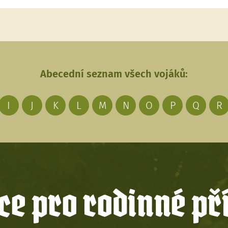
Abecední seznam všech vojáků:
I
J
K
L
M
N
O
P
Q
R
e pro rodinné př