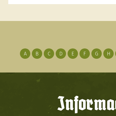
A
B
C
D
E
F
G
H
Informac