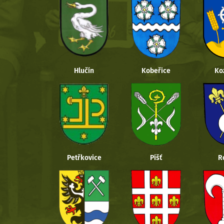
Hlučín
Kobeřice
Ko
Petřkovice
Píšť
R