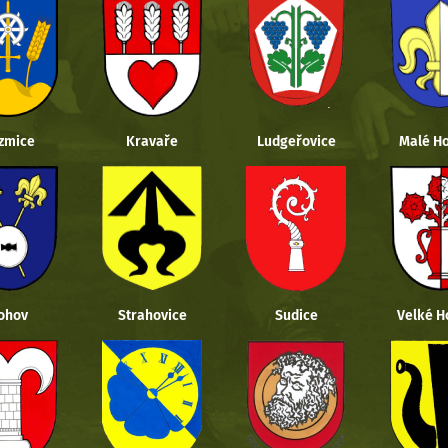
zmice
Kravaře
Ludgeřovice
Malé Ho
ohov
Strahovice
Sudice
Velké H