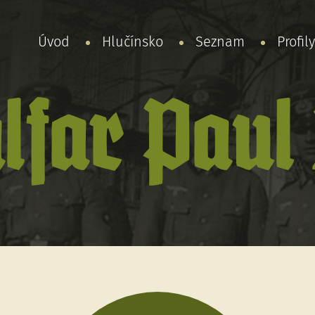
Úvod
Hlučínsko
Seznam
Profil
lfar Paul