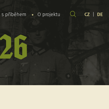
y s příběhem
O projektu
CZ
|
DE
 26