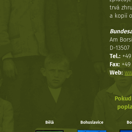
trvá zhr
a kopií o
Bundesa
Am Bors
D-13507 
Tel.:
+49 
Fax:
+49 
Web:
ww
Pokud 
popla
Bělá
Bohuslavice
Bo