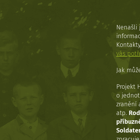
Nenašli 
informac
Kontakt
vás pot
Jak může
Projekt 
o jednot
zranění 
atp.
Rod
příbuzn
Soldaten
zpracuj