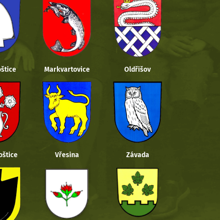
štice
Markvartovice
Oldřišov
oštice
Vřesina
Závada