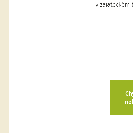
v zajateckém 
Ch
ne