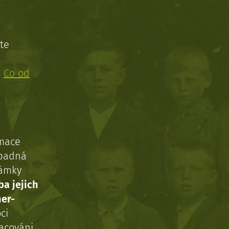
te
!
:
Co od
rmace
ípadná
námky
ba jejich
ner-
ci
acováni