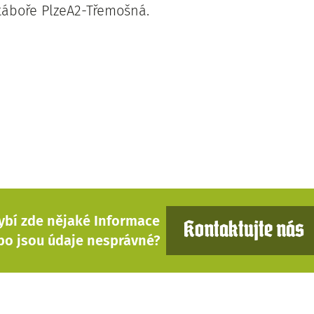
táboře PlzeA2-Třemošná.
ybí zde nějaké Informace
Kontaktujte nás
bo jsou údaje nesprávné?