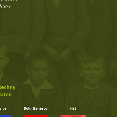
ránek
všechny
daten.
vice
Dolní Benešov
Hať