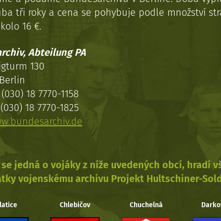
uba tři roky a cena se pohybuje podle množství st
kolo 16 €.
rchiv, Abteilung PA
igturm 130
Berlin
(030) 18 7770-1158
(030) 18 7770-1825
w.bundesarchiv.de
se jedná o vojáky z níže uvedených obcí, hradí 
tky vojenskému archivu Projekt Hultschiner-Sol
latice
Chlebičov
Chuchelná
Darko