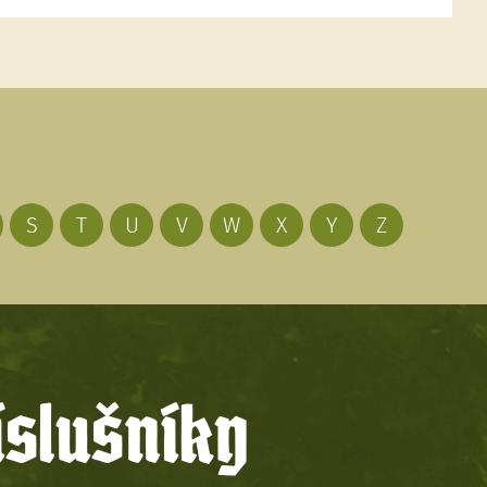
S
T
U
V
W
X
Y
Z
íslušníky