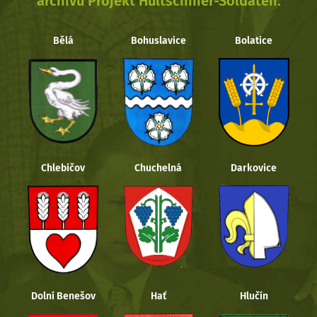
archivu Projekt Hultschiner-Soldaten.
Bělá
Bohuslavice
Bolatice
Chlebičov
Chuchelná
Darkovice
Dolní Benešov
Hať
Hlučín