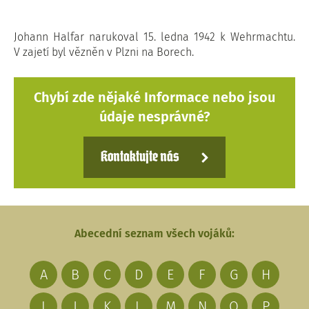
Johann Halfar narukoval 15. ledna 1942 k Wehrmachtu.
V zajetí byl vězněn v Plzni na Borech.
Chybí zde nějaké Informace nebo jsou
údaje nesprávné?
Kontaktujte nás
Abecední seznam všech vojáků:
A
B
C
D
E
F
G
H
I
J
K
L
M
N
O
P