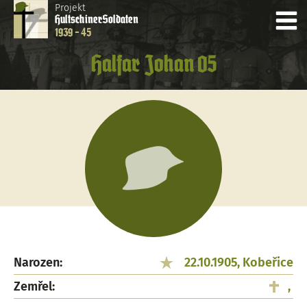
Projekt
Hultschiner
Soldaten
1939 - 45
Halfar Johan 05
Narozen:
22.10.1905, Kobeřice
Zemřel:
,