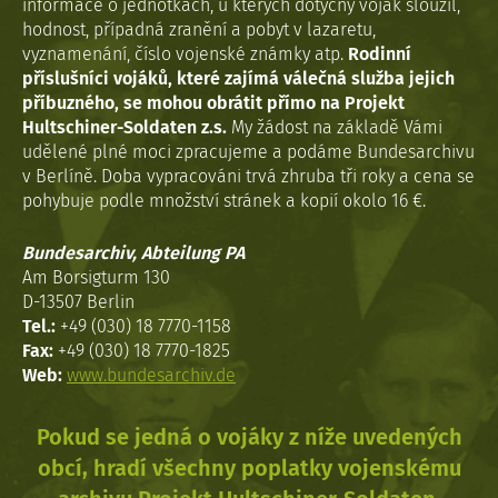
informace o jednotkách, u kterých dotyčný voják sloužil,
hodnost, případná zranění a pobyt v lazaretu,
vyznamenání, číslo vojenské známky atp.
Rodinní
příslušníci vojáků, které zajímá válečná služba jejich
příbuzného, se mohou obrátit přímo na Projekt
Hultschiner-Soldaten z.s.
My žádost na základě Vámi
udělené plné moci zpracujeme a podáme Bundesarchivu
v Berlíně. Doba vypracováni trvá zhruba tři roky a cena se
pohybuje podle množství stránek a kopií okolo 16 €.
Bundesarchiv, Abteilung PA
Am Borsigturm 130
D-13507 Berlin
Tel.:
+49 (030) 18 7770-1158
Fax:
+49 (030) 18 7770-1825
Web:
www.bundesarchiv.de
Pokud se jedná o vojáky z níže uvedených
obcí, hradí všechny poplatky vojenskému