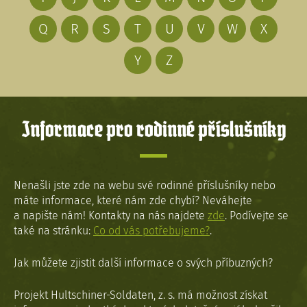
Q
R
S
T
U
V
W
X
Y
Z
Informace pro rodinné příslušníky
Nenašli jste zde na webu své rodinné příslušníky nebo
máte informace, které nám zde chybí? Neváhejte
a napište nám! Kontakty na nás najdete
zde
. Podívejte se
také na stránku:
Co od vás potřebujeme?
.
Jak můžete zjistit další informace o svých příbuzných?
Projekt Hultschiner-Soldaten, z. s. má možnost získat