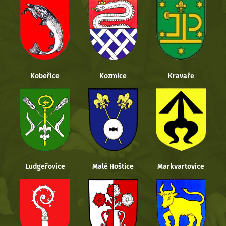
Kobeřice
Kozmice
Kravaře
Ludgeřovice
Malé Hoštice
Markvartovice