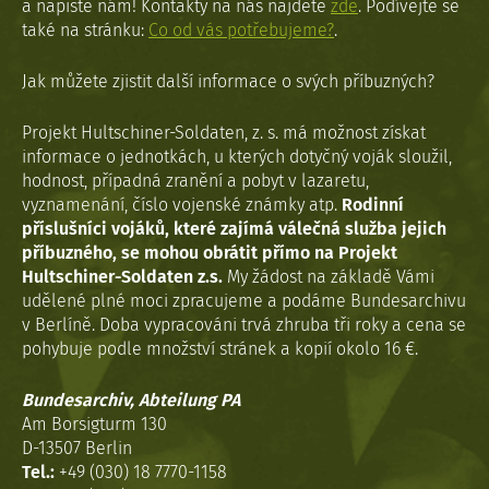
a napište nám! Kontakty na nás najdete
zde
. Podívejte se
také na stránku:
Co od vás potřebujeme?
.
Jak můžete zjistit další informace o svých příbuzných?
Projekt Hultschiner-Soldaten, z. s. má možnost získat
informace o jednotkách, u kterých dotyčný voják sloužil,
hodnost, případná zranění a pobyt v lazaretu,
vyznamenání, číslo vojenské známky atp.
Rodinní
příslušníci vojáků, které zajímá válečná služba jejich
příbuzného, se mohou obrátit přímo na Projekt
Hultschiner-Soldaten z.s.
My žádost na základě Vámi
udělené plné moci zpracujeme a podáme Bundesarchivu
v Berlíně. Doba vypracováni trvá zhruba tři roky a cena se
pohybuje podle množství stránek a kopií okolo 16 €.
Bundesarchiv, Abteilung PA
Am Borsigturm 130
D-13507 Berlin
Tel.:
+49 (030) 18 7770-1158