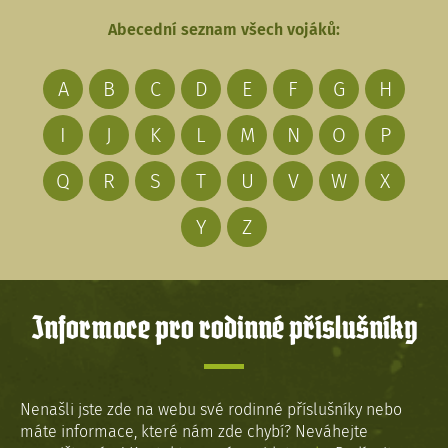
Abecední seznam všech vojáků:
A
B
C
D
E
F
G
H
I
J
K
L
M
N
O
P
Q
R
S
T
U
V
W
X
Y
Z
Informace pro rodinné příslušníky
Nenašli jste zde na webu své rodinné příslušníky nebo
máte informace, které nám zde chybí? Neváhejte