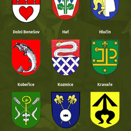
Dolní Benešov
Hať
Hlučín
Kobeřice
Kozmice
Kravaře