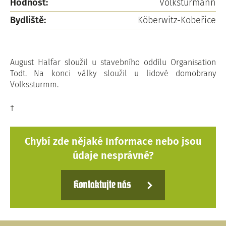
Hodnost:
Volksturmann
Bydliště:
Köberwitz-Kobeřice
August Halfar sloužil u stavebního oddílu Organisation
Todt. Na konci války sloužil u lidové domobrany
Volkssturmm.
†
Chybí zde nějaké Informace nebo jsou
údaje nesprávné?
Kontaktujte nás