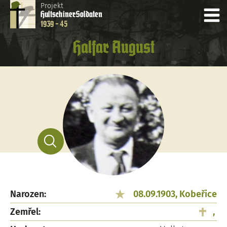
Projekt
Hultschiner
Soldaten
1939 - 45
Halfar August
Narozen:
08.09.1903, Kobeřice
Zemřel:
,