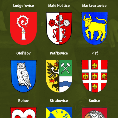
Ludgeřovice
Malé Hoštice
Markvartovice
Oldřišov
Petřkovice
Píšť
Rohov
Strahovice
Sudice