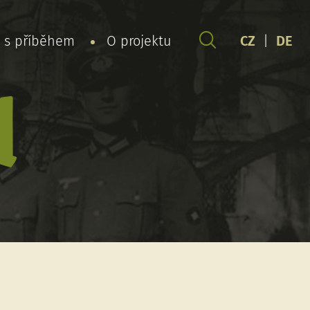
y s příběhem
O projektu
CZ
|
DE
l