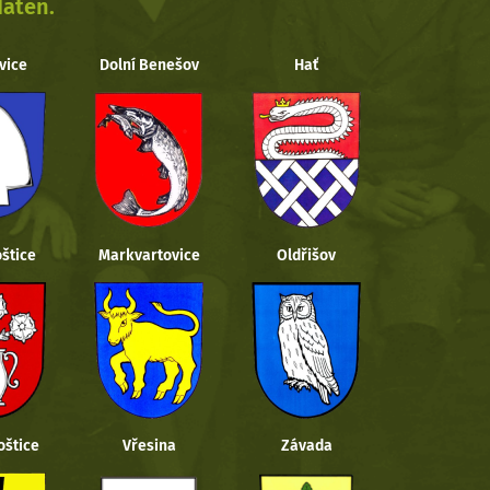
daten.
vice
Dolní Benešov
Hať
štice
Markvartovice
Oldřišov
oštice
Vřesina
Závada