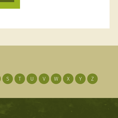
S
T
U
V
W
X
Y
Z