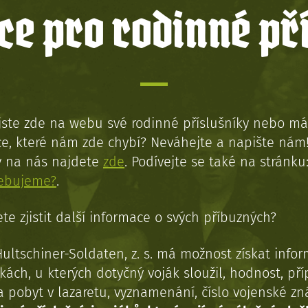
e pro rodinné př
jste zde na webu své rodinné příslušníky nebo má
e, které nám zde chybí? Neváhejte a napište nám
y na nás najdete
zde
. Podívejte se také na stránku
řebujeme?
.
te zjistit další informace o svých příbuzných?
Hultschiner-Soldaten, z. s. má možnost získat info
kách, u kterých dotyčný voják sloužil, hodnost, př
a pobyt v lazaretu, vyznamenání, číslo vojenské z