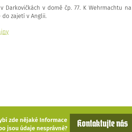
l v Darkovičkách v domě čp. 77. K Wehrmachtu na
 do zajetí v Anglii.
ajny
ybí zde nějaké Informace
Kontaktujte nás
bo jsou údaje nesprávné?