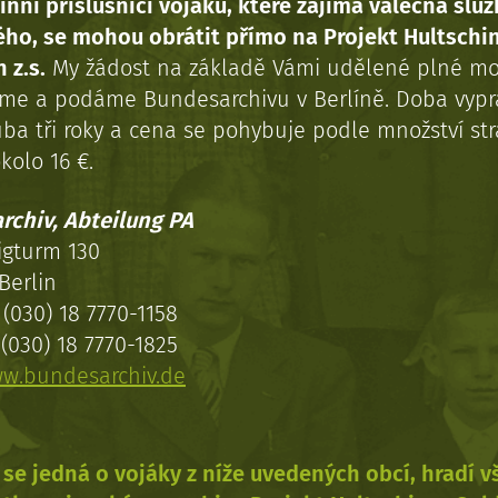
inní příslušníci vojáků, které zajímá válečná služ
ého, se mohou obrátit přímo na Projekt Hultschi
 z.s.
My žádost na základě Vámi udělené plné mo
eme a podáme Bundesarchivu v Berlíně. Doba vypr
uba tři roky a cena se pohybuje podle množství st
kolo 16 €.
rchiv, Abteilung PA
igturm 130
Berlin
(030) 18 7770-1158
(030) 18 7770-1825
w.bundesarchiv.de
se jedná o vojáky z níže uvedených obcí, hradí 