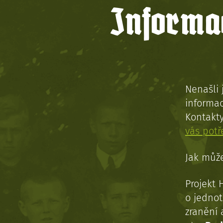
Informac
Nenašli 
informac
Kontakt
vás pot
Jak může
Projekt 
o jednot
zranění 