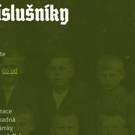
íslušníky
te
!
:
Co od
rmace
ípadná
námky