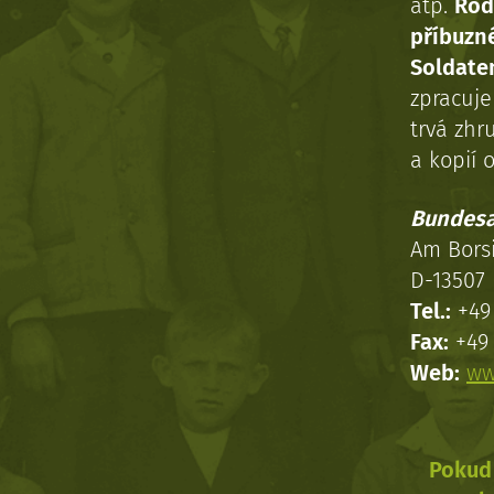
atp.
Rod
příbuzn
Soldaten
zpracuj
trvá zhr
a kopií o
Bundesa
Am Bors
D-13507 
Tel.:
+49 
Fax:
+49 
Web:
ww
Pokud 