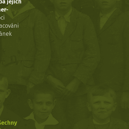
ba jejich
ner-
ci
acováni
ránek
všechny