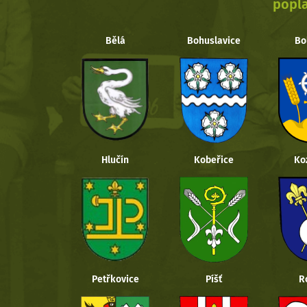
popla
Bělá
Bohuslavice
Bo
Hlučín
Kobeřice
Ko
Petřkovice
Píšť
R