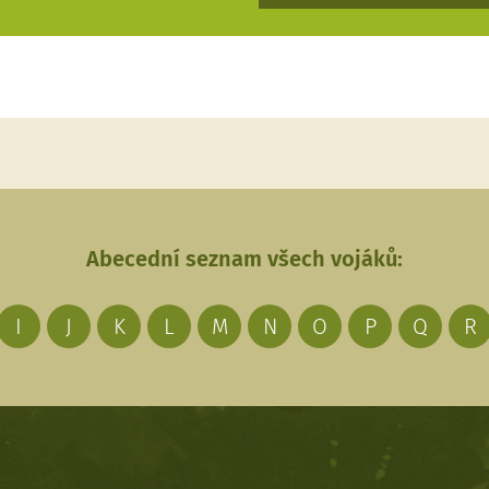
Abecední seznam všech vojáků:
I
J
K
L
M
N
O
P
Q
R