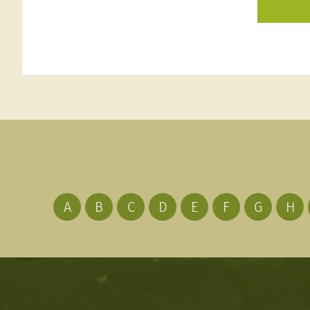
A
B
C
D
E
F
G
H