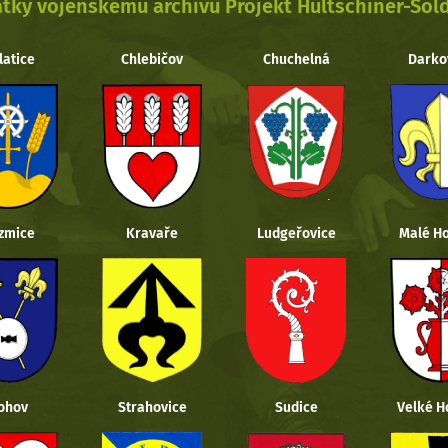
tky vojenskému archivu Projekt Hultschiner-Sol
latice
Chlebičov
Chuchelná
Darko
zmice
Kravaře
Ludgeřovice
Malé Ho
ohov
Strahovice
Sudice
Velké H