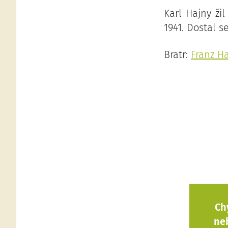
Karl Hajny ži
1941. Dostal se
Bratr:
Franz H
Ch
ne