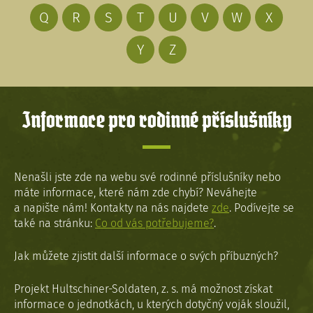
Q
R
S
T
U
V
W
X
Y
Z
Informace pro rodinné příslušníky
Nenašli jste zde na webu své rodinné příslušníky nebo
máte informace, které nám zde chybí? Neváhejte
a napište nám! Kontakty na nás najdete
zde
. Podívejte se
také na stránku:
Co od vás potřebujeme?
.
Jak můžete zjistit další informace o svých příbuzných?
Projekt Hultschiner-Soldaten, z. s. má možnost získat
informace o jednotkách, u kterých dotyčný voják sloužil,