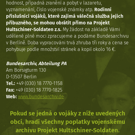
hodnost, případná zranění a pobyt v lazaretu,
vyznamenání, číslo vojenské známky atp.
Rodinní
příslušníci vojáků, které zajímá válečná služba jejich
příbuzného, se mohou obrátit přímo na Projekt
Hultschiner-Soldaten z.s.
My žádost na základě Vámi
udělené plné moci zpracujeme a podáme Bundesarchivu
v Berlíně. Doba vypracováni trvá zhruba tři roky a cena se
pohybuje podle množství stránek a kopií okolo 16 €.
Bundesarchiv, Abteilung PA
Am Borsigturm 130
D-13507 Berlin
Tel.:
+49 (030) 18 7770-1158
Fax:
+49 (030) 18 7770-1825
Web:
www.bundesarchiv.de
Pokud se jedná o vojáky z níže uvedených
obcí, hradí všechny poplatky vojenskému
archivu Projekt Hultschiner-Soldaten.