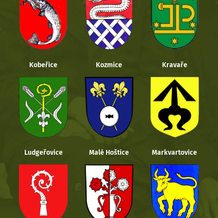
Kobeřice
Kozmice
Kravaře
Ludgeřovice
Malé Hoštice
Markvartovice