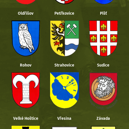
Oldřišov
Petřkovice
Píšť
Rohov
Strahovice
Sudice
Velké Hoštice
Vřesina
Závada