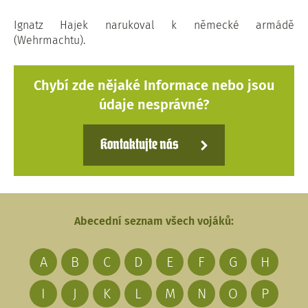
Ignatz Hajek narukoval k německé armádě
(Wehrmachtu).
Chybí zde nějaké Informace nebo jsou
údaje nesprávné?
Kontaktujte nás
Abecední seznam všech vojáků:
A
B
C
D
E
F
G
H
I
J
K
L
M
N
O
P