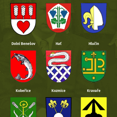
Dolní Benešov
Hať
Hlučín
Kobeřice
Kozmice
Kravaře