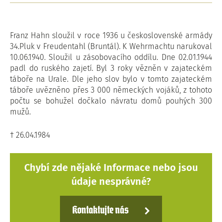
Franz Hahn sloužil v roce 1936 u československé armády
34.Pluk v Freudentahl (Bruntál). K Wehrmachtu narukoval
10.06.1940. Sloužil u zásobovacího oddílu. Dne 02.01.1944
padl do ruského zajetí. Byl 3 roky vězněn v zajateckém
táboře na Urale. Dle jeho slov bylo v tomto zajateckém
táboře uvězněno přes 3 000 německých vojáků, z tohoto
počtu se bohužel dočkalo návratu domů pouhých 300
mužů.
† 26.04.1984
Chybí zde nějaké Informace nebo jsou
údaje nesprávné?
Kontaktujte nás