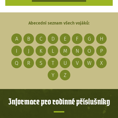
Abecední seznam všech vojáků:
A
B
C
D
E
F
G
H
I
J
K
L
M
N
O
P
Q
R
S
T
U
V
W
X
Y
Z
Informace pro rodinné příslušníky