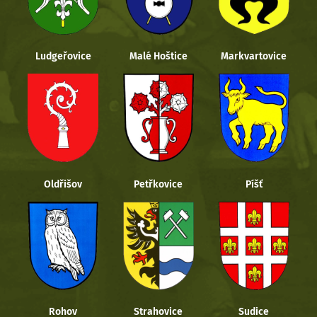
Ludgeřovice
Malé Hoštice
Markvartovice
Oldřišov
Petřkovice
Píšť
Rohov
Strahovice
Sudice