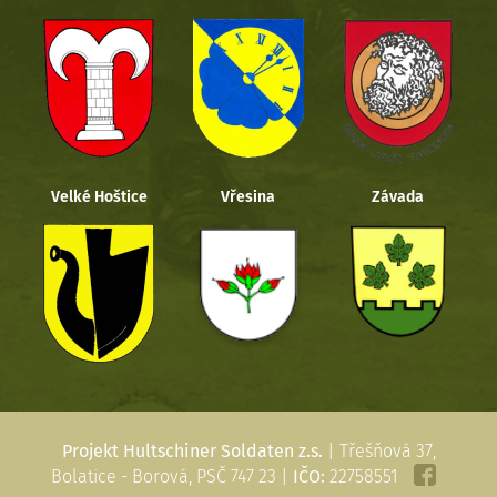
Velké Hoštice
Vřesina
Závada
Projekt Hultschiner Soldaten z.s.
| Třešňová 37,
Bolatice - Borová, PSČ 747 23 |
IČO:
22758551