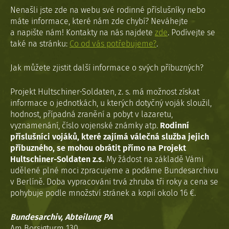
Nenašli jste zde na webu své rodinné příslušníky nebo
máte informace, které nám zde chybí? Neváhejte
a napište nám! Kontakty na nás najdete
zde
. Podívejte se
také na stránku:
Co od vás potřebujeme?
.
Jak můžete zjistit další informace o svých příbuzných?
Projekt Hultschiner-Soldaten, z. s. má možnost získat
informace o jednotkách, u kterých dotyčný voják sloužil,
hodnost, případná zranění a pobyt v lazaretu,
vyznamenání, číslo vojenské známky atp.
Rodinní
příslušníci vojáků, které zajímá válečná služba jejich
příbuzného, se mohou obrátit přímo na Projekt
Hultschiner-Soldaten z.s.
My žádost na základě Vámi
udělené plné moci zpracujeme a podáme Bundesarchivu
v Berlíně. Doba vypracováni trvá zhruba tři roky a cena se
pohybuje podle množství stránek a kopií okolo 16 €.
Bundesarchiv, Abteilung PA
Am Borsigturm 130