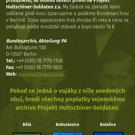
příbuzného, se mohou obrátit přímo na Projekt
Hultschiner-Soldaten z.s.
My žádost na základě Vámi
udělené plné moci zpracujeme a podáme Bundesarchivu
v Berlíně. Doba vypracováni trvá zhruba tři roky a cena se
pohybuje podle množství stránek a kopií okolo 16 €.
Bundesarchiv, Abteilung PA
Am Borsigturm 130
D-13507 Berlin
Tel.:
+49 (030) 18 7770-1158
Fax:
+49 (030) 18 7770-1825
Web:
www.bundesarchiv.de
Pokud se jedná o vojáky z níže uvedených
obcí, hradí všechny poplatky vojenskému
archivu Projekt Hultschiner-Soldaten.
Bělá
Bohuslavice
Bolatice