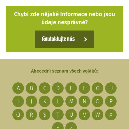
Chybí zde nějaké Informace nebo jsou
údaje nesprávné?
Kontaktujte nás
Abecední seznam všech vojáků:
A
B
C
D
E
F
G
H
I
J
K
L
M
N
O
P
Q
R
S
T
U
V
W
X
Y
Z