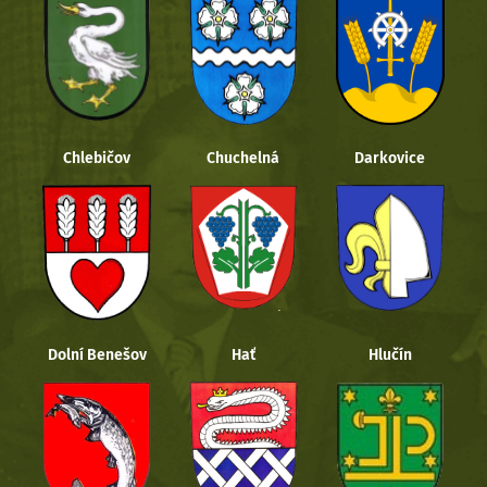
Chlebičov
Chuchelná
Darkovice
Dolní Benešov
Hať
Hlučín