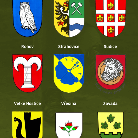
Rohov
Strahovice
Sudice
Velké Hoštice
Vřesina
Závada