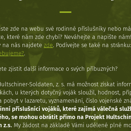
jste zde na webu své rodinné příslušníky nebo má
e, které nám zde chybí? Neváhejte a napište nám
y na nás najdete
zde
. Podívejte se také na stránku
řebujeme?
.
te zjistit další informace o svých příbuzných?
Hultschiner-Soldaten, z. s. má možnost získat info
kách, u kterých dotyčný voják sloužil, hodnost, př
a pobyt v lazaretu, vyznamenání, číslo vojenské z
inní příslušníci vojáků, které zajímá válečná služ
ého, se mohou obrátit přímo na Projekt Hultschi
 z.s.
My žádost na základě Vámi udělené plné mo