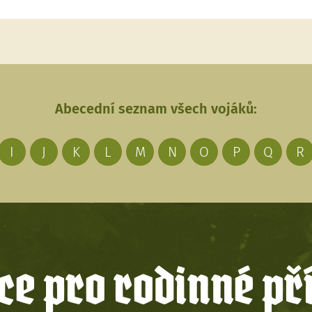
Abecední seznam všech vojáků:
I
J
K
L
M
N
O
P
Q
R
e pro rodinné př