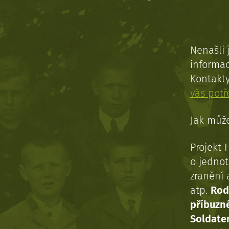
Nenašli 
informac
Kontakt
vás pot
Jak může
Projekt 
o jednot
zranění 
atp.
Rod
příbuzn
Soldaten