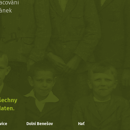
acováni
ránek
všechny
daten.
vice
Dolní Benešov
Hať