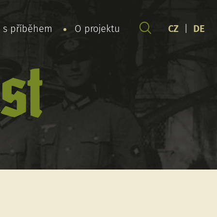
y s příběhem
O projektu
CZ
|
DE
st