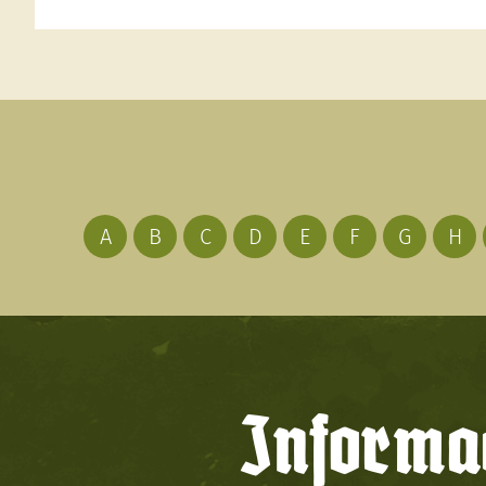
A
B
C
D
E
F
G
H
Informac