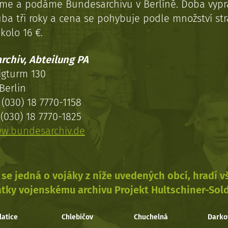
eme a podáme Bundesarchivu v Berlíně. Doba vypr
uba tři roky a cena se pohybuje podle množství st
kolo 16 €.
rchiv, Abteilung PA
igturm 130
Berlin
(030) 18 7770-1158
(030) 18 7770-1825
w.bundesarchiv.de
se jedná o vojáky z níže uvedených obcí, hradí 
tky vojenskému archivu Projekt Hultschiner-Sol
latice
Chlebičov
Chuchelná
Darko