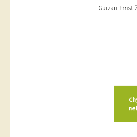
Gurzan Ernst ž
Ch
ne