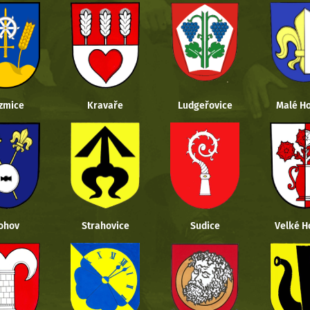
zmice
Kravaře
Ludgeřovice
Malé Ho
ohov
Strahovice
Sudice
Velké H