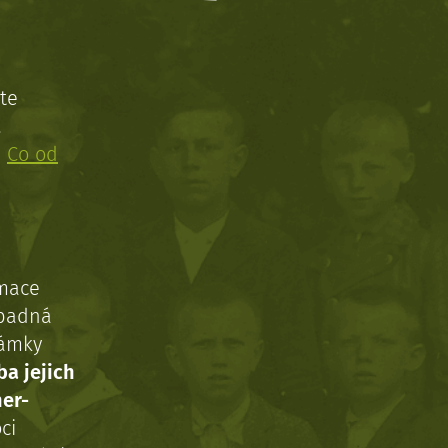
te
!
:
Co od
rmace
ípadná
námky
ba jejich
ner-
ci