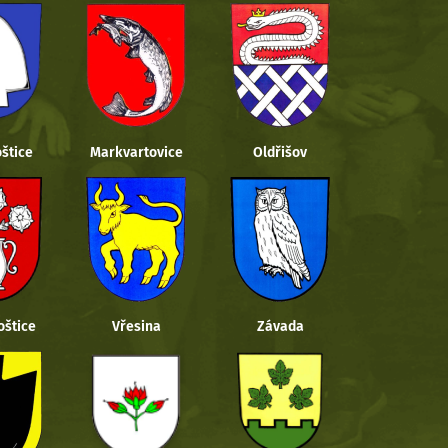
štice
Markvartovice
Oldřišov
oštice
Vřesina
Závada