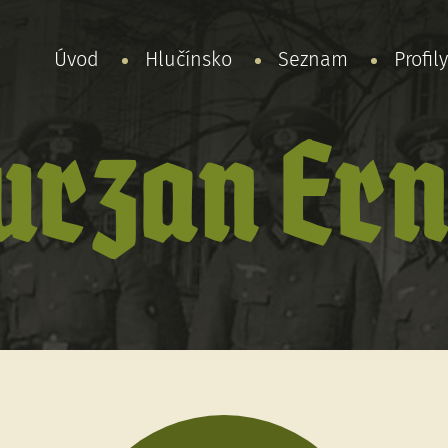
Úvod
Hlučínsko
Seznam
Profil
urzan Ern