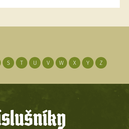
S
T
U
V
W
X
Y
Z
íslušníky