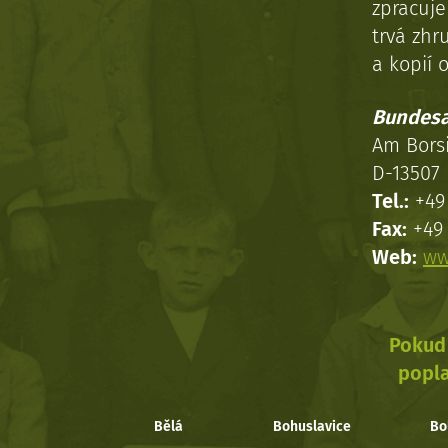
zpracuj
trvá zhr
a kopií o
Bundesa
Am Bors
D-13507 
Tel.:
+49 
Fax:
+49 
Web:
ww
Pokud 
popla
Bělá
Bohuslavice
Bo