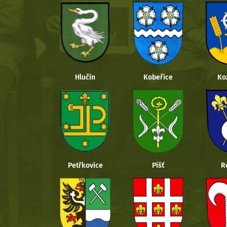
Hlučín
Kobeřice
Ko
Petřkovice
Píšť
R