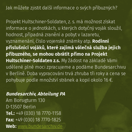
Jak můžete zjistit další informace o svých příbuzných?
Projekt Hultschiner-Soldaten, z. s. má možnost získat
informace o jednotkách, u kterých dotyčný voják sloužil,
hodnost, případná zranění a pobyt v lazaretu,
vyznamenání, číslo vojenské známky atp.
Rodinní
příslušníci vojáků, které zajímá válečná služba jejich
příbuzného, se mohou obrátit přímo na Projekt
Hultschiner-Soldaten z.s.
My žádost na základě Vámi
udělené plné moci zpracujeme a podáme Bundesarchivu
v Berlíně. Doba vypracováni trvá zhruba tři roky a cena se
pohybuje podle množství stránek a kopií okolo 16 €.
Bundesarchiv, Abteilung PA
Am Borsigturm 130
D-13507 Berlin
Tel.:
+49 (030) 18 7770-1158
Fax:
+49 (030) 18 7770-1825
Web:
www.bundesarchiv.de