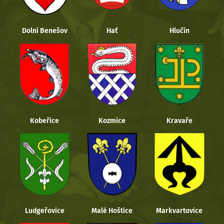
Dolní Benešov
Hať
Hlučín
Kobeřice
Kozmice
Kravaře
Ludgeřovice
Malé Hoštice
Markvartovice