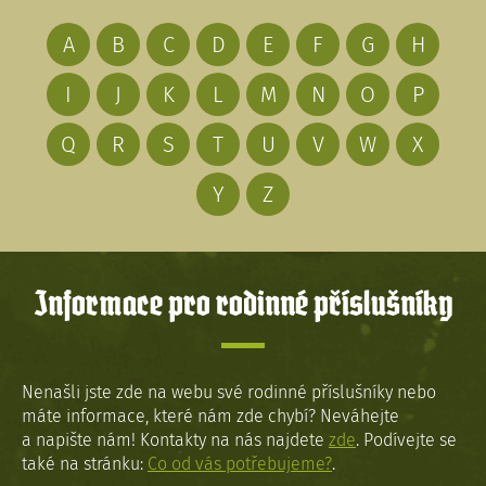
A
B
C
D
E
F
G
H
I
J
K
L
M
N
O
P
Q
R
S
T
U
V
W
X
Y
Z
Informace pro rodinné příslušníky
Nenašli jste zde na webu své rodinné příslušníky nebo
máte informace, které nám zde chybí? Neváhejte
a napište nám! Kontakty na nás najdete
zde
. Podívejte se
také na stránku:
Co od vás potřebujeme?
.