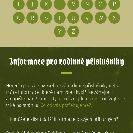
I
J
K
L
M
N
O
P
Q
R
S
T
U
V
W
X
Y
Z
Informace pro rodinné příslušníky
Nenašli jste zde na webu své rodinné příslušníky nebo
máte informace, které nám zde chybí? Neváhejte
a napište nám! Kontakty na nás najdete
zde
. Podívejte se
také na stránku:
Co od vás potřebujeme?
.
Jak můžete zjistit další informace o svých příbuzných?