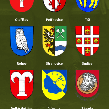
Oldřišov
Petřkovice
Píšť
Rohov
Strahovice
Sudice
Velké Hoštice
Vřesina
Závada