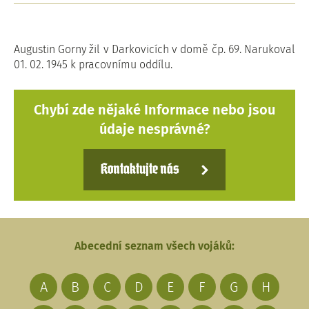
Augustin Gorny žil v Darkovicích v domě čp. 69. Narukoval
01. 02. 1945 k pracovnímu oddílu.
Chybí zde nějaké Informace nebo jsou
údaje nesprávné?
Kontaktujte nás
Abecední seznam všech vojáků:
A
B
C
D
E
F
G
H