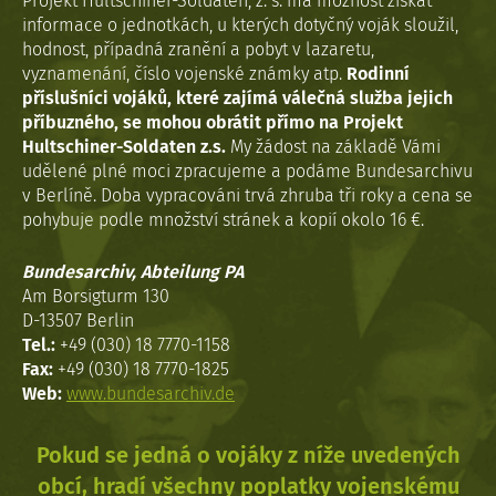
Projekt Hultschiner-Soldaten, z. s. má možnost získat
informace o jednotkách, u kterých dotyčný voják sloužil,
hodnost, případná zranění a pobyt v lazaretu,
vyznamenání, číslo vojenské známky atp.
Rodinní
příslušníci vojáků, které zajímá válečná služba jejich
příbuzného, se mohou obrátit přímo na Projekt
Hultschiner-Soldaten z.s.
My žádost na základě Vámi
udělené plné moci zpracujeme a podáme Bundesarchivu
v Berlíně. Doba vypracováni trvá zhruba tři roky a cena se
pohybuje podle množství stránek a kopií okolo 16 €.
Bundesarchiv, Abteilung PA
Am Borsigturm 130
D-13507 Berlin
Tel.:
+49 (030) 18 7770-1158
Fax:
+49 (030) 18 7770-1825
Web:
www.bundesarchiv.de
Pokud se jedná o vojáky z níže uvedených
obcí, hradí všechny poplatky vojenskému