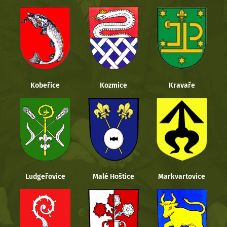
Kobeřice
Kozmice
Kravaře
Ludgeřovice
Malé Hoštice
Markvartovice