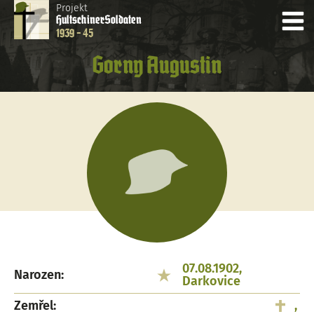
Projekt
Hultschiner
Soldaten
1939 - 45
Gorny Augustin
07.08.1902,
Narozen:
Darkovice
Zemřel:
,