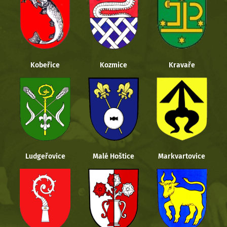
Kobeřice
Kozmice
Kravaře
Ludgeřovice
Malé Hoštice
Markvartovice