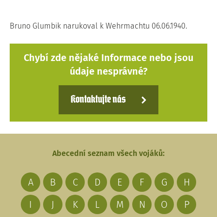
Bruno Glumbik narukoval k Wehrmachtu 06.06.1940.
Chybí zde nějaké Informace nebo jsou
údaje nesprávné?
Kontaktujte nás
Abecední seznam všech vojáků:
A
B
C
D
E
F
G
H
I
J
K
L
M
N
O
P