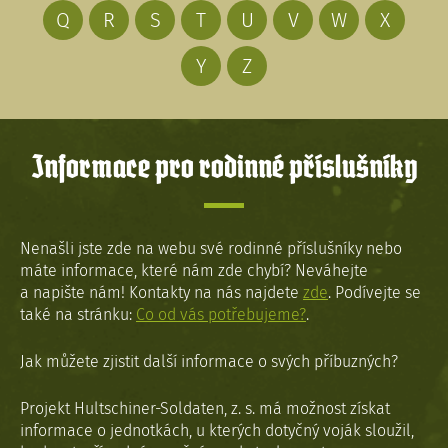
Q
R
S
T
U
V
W
X
Y
Z
Informace pro rodinné příslušníky
Nenašli jste zde na webu své rodinné příslušníky nebo
máte informace, které nám zde chybí? Neváhejte
a napište nám! Kontakty na nás najdete
zde
. Podívejte se
také na stránku:
Co od vás potřebujeme?
.
Jak můžete zjistit další informace o svých příbuzných?
Projekt Hultschiner-Soldaten, z. s. má možnost získat
informace o jednotkách, u kterých dotyčný voják sloužil,