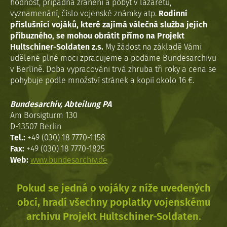
hodnost, případná zranění a pobyt v lazaretu,
vyznamenání, číslo vojenské známky atp.
Rodinní
příslušníci vojáků, které zajímá válečná služba jejich
příbuzného, se mohou obrátit přímo na Projekt
Hultschiner-Soldaten z.s.
My žádost na základě Vámi
udělené plné moci zpracujeme a podáme Bundesarchivu
v Berlíně. Doba vypracováni trvá zhruba tři roky a cena se
pohybuje podle množství stránek a kopií okolo 16 €.
Bundesarchiv, Abteilung PA
Am Borsigturm 130
D-13507 Berlin
Tel.:
+49 (030) 18 7770-1158
Fax:
+49 (030) 18 7770-1825
Web:
www.bundesarchiv.de
Pokud se jedná o vojáky z níže uvedených
obcí, hradí všechny poplatky vojenskému
archivu Projekt Hultschiner-Soldaten.