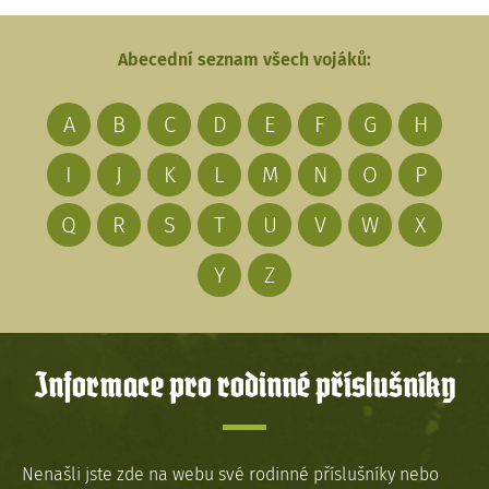
Abecední seznam všech vojáků:
A
B
C
D
E
F
G
H
I
J
K
L
M
N
O
P
Q
R
S
T
U
V
W
X
Y
Z
Informace pro rodinné příslušníky
Nenašli jste zde na webu své rodinné příslušníky nebo