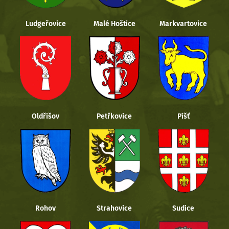
Ludgeřovice
Malé Hoštice
Markvartovice
Oldřišov
Petřkovice
Píšť
Rohov
Strahovice
Sudice