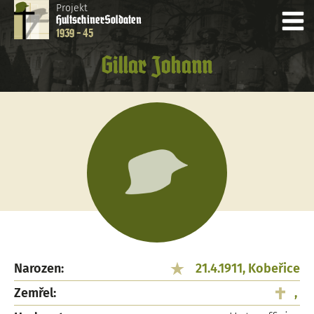
Projekt
Hultschiner
Soldaten
1939 - 45
Gillar Johann
Narozen:
21.4.1911, Kobeřice
Zemřel:
,