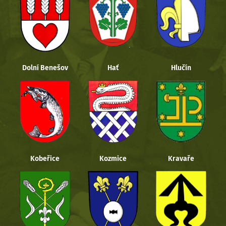
Dolní Benešov
Hať
Hlučín
Kobeřice
Kozmice
Kravaře