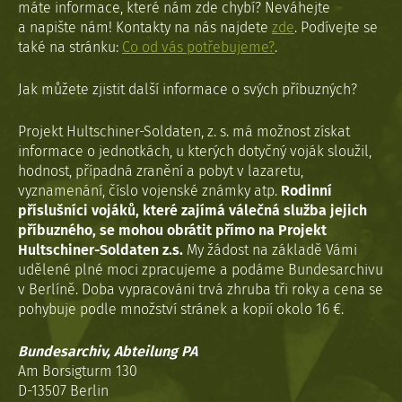
máte informace, které nám zde chybí? Neváhejte
a napište nám! Kontakty na nás najdete
zde
. Podívejte se
také na stránku:
Co od vás potřebujeme?
.
Jak můžete zjistit další informace o svých příbuzných?
Projekt Hultschiner-Soldaten, z. s. má možnost získat
informace o jednotkách, u kterých dotyčný voják sloužil,
hodnost, případná zranění a pobyt v lazaretu,
vyznamenání, číslo vojenské známky atp.
Rodinní
příslušníci vojáků, které zajímá válečná služba jejich
příbuzného, se mohou obrátit přímo na Projekt
Hultschiner-Soldaten z.s.
My žádost na základě Vámi
udělené plné moci zpracujeme a podáme Bundesarchivu
v Berlíně. Doba vypracováni trvá zhruba tři roky a cena se
pohybuje podle množství stránek a kopií okolo 16 €.
Bundesarchiv, Abteilung PA
Am Borsigturm 130
D-13507 Berlin