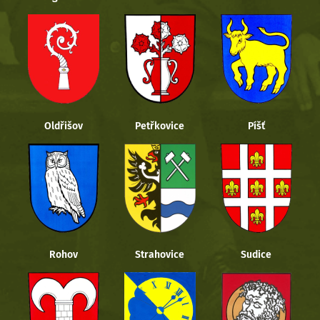
Oldřišov
Petřkovice
Píšť
Rohov
Strahovice
Sudice