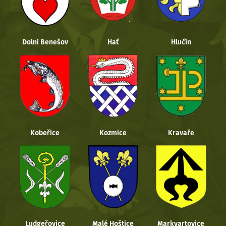
Dolní Benešov
Hať
Hlučín
Kobeřice
Kozmice
Kravaře
Ludgeřovice
Malé Hoštice
Markvartovice