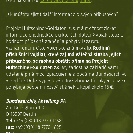
také na stránku:
Co od vás potřebujeme?
.
Jak můžete zjistit další informace o svých příbuzných?
Projekt Hultschiner-Soldaten, z. s. má možnost získat
informace o jednotkách, u kterých dotyčný voják sloužil,
hodnost, případná zranění a pobyt v lazaretu,
vyznamenání, číslo vojenské známky atp.
Rodinní
příslušníci vojáků, které zajímá válečná služba jejich
příbuzného, se mohou obrátit přímo na Projekt
Hultschiner-Soldaten z.s.
My žádost na základě Vámi
udělené plné moci zpracujeme a podáme Bundesarchivu
v Berlíně. Doba vypracováni trvá zhruba tři roky a cena se
pohybuje podle množství stránek a kopií okolo 16 €.
Bundesarchiv, Abteilung PA
Am Borsigturm 130
D-13507 Berlin
Tel.:
+49 (030) 18 7770-1158
Fax:
+49 (030) 18 7770-1825