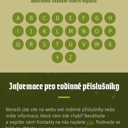
Abecední seznam všech vojáků:
A
B
C
D
E
F
G
H
I
J
K
L
M
N
O
P
Q
R
S
T
U
V
W
X
Y
Z
Informace pro rodinné příslušníky
Nenašli jste zde na webu své rodinné příslušníky nebo
máte informace, které nám zde chybí? Neváhejte
a napište nám! Kontakty na nás najdete
zde
. Podívejte se