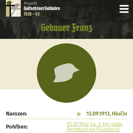
Projekt
Hultschiner
Soldaten
1939 - 45
Gebauer Franz
Narozen:
13.09.1913, Hlučín
05.01.1942 ca. 2 km ostw.
Pohřben:
Pertetschno/Russland