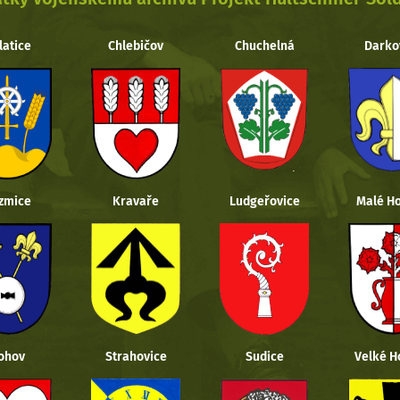
latice
Chlebičov
Chuchelná
Darko
zmice
Kravaře
Ludgeřovice
Malé Ho
ohov
Strahovice
Sudice
Velké H