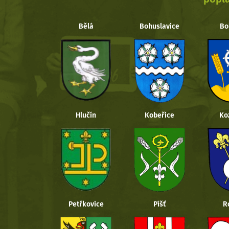
Bělá
Bohuslavice
Bo
Hlučín
Kobeřice
Ko
Petřkovice
Píšť
R