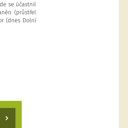
kde se účastnil
něn (průstřel
or (dnes Dolní