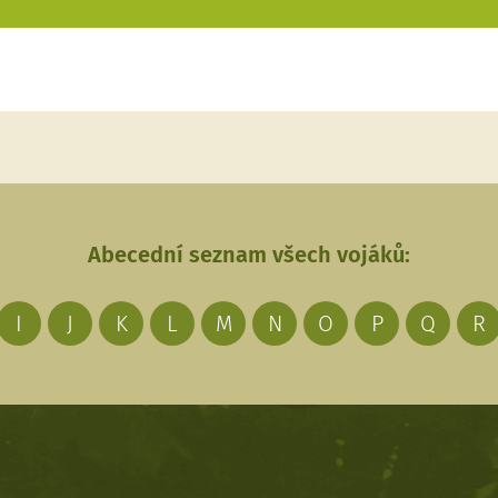
Abecední seznam všech vojáků:
I
J
K
L
M
N
O
P
Q
R