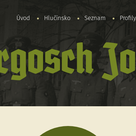
Úvod
Hlučínsko
Seznam
Profil
rgosch Jo