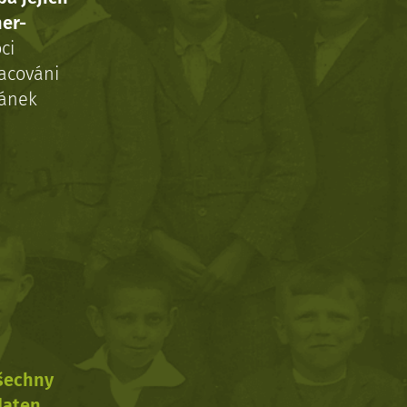
ner-
ci
acováni
ránek
všechny
daten.