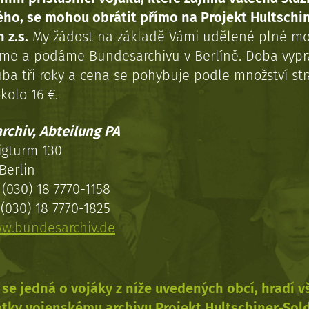
ého, se mohou obrátit přímo na Projekt Hultschi
 z.s.
My žádost na základě Vámi udělené plné mo
eme a podáme Bundesarchivu v Berlíně. Doba vypr
uba tři roky a cena se pohybuje podle množství st
kolo 16 €.
rchiv, Abteilung PA
igturm 130
Berlin
(030) 18 7770-1158
(030) 18 7770-1825
w.bundesarchiv.de
se jedná o vojáky z níže uvedených obcí, hradí 
tky vojenskému archivu Projekt Hultschiner-Sol