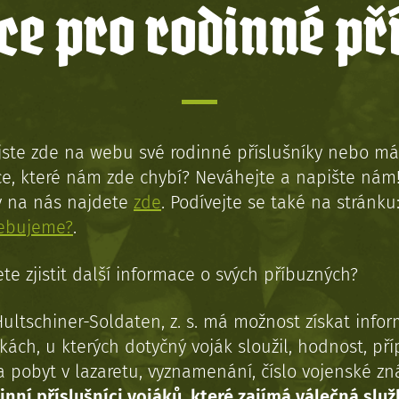
e pro rodinné př
jste zde na webu své rodinné příslušníky nebo má
e, které nám zde chybí? Neváhejte a napište nám
y na nás najdete
zde
. Podívejte se také na stránku
řebujeme?
.
te zjistit další informace o svých příbuzných?
Hultschiner-Soldaten, z. s. má možnost získat info
kách, u kterých dotyčný voják sloužil, hodnost, př
a pobyt v lazaretu, vyznamenání, číslo vojenské z
inní příslušníci vojáků, které zajímá válečná služ