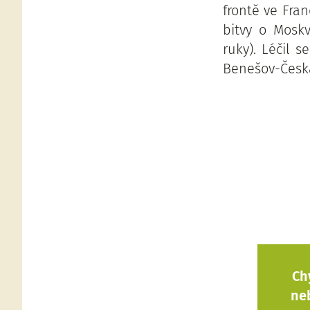
frontě ve Fran
bitvy o Mosk
ruky). Léčil 
Benešov-Česká
Ch
ne