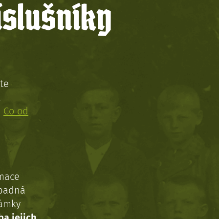
íslušníky
te
!
:
Co od
rmace
ípadná
námky
ba jejich