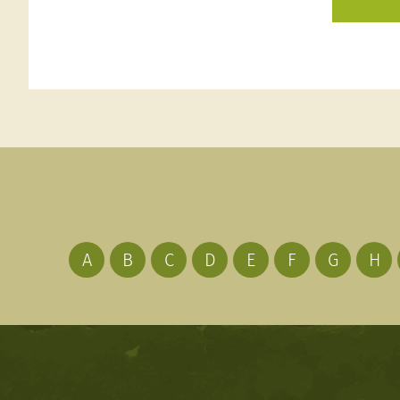
A
B
C
D
E
F
G
H