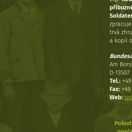
příbuzn
Soldaten
zpracuj
trvá zhr
a kopií o
Bundesa
Am Bors
D-13507 
Tel.:
+49 
Fax:
+49 
Web:
ww
Pokud 
popla