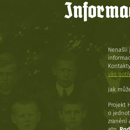
Informac
Nenašli 
informac
Kontakt
vás pot
Jak může
Projekt 
o jednot
zranění 
atp.
Rod