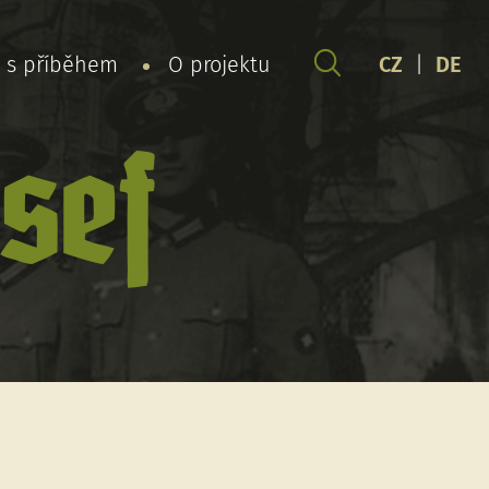
y s příběhem
O projektu
CZ
|
DE
sef