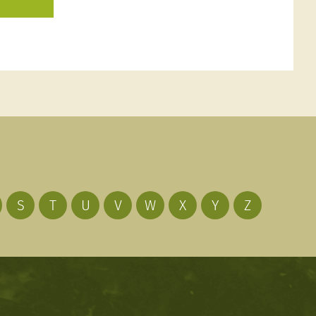
S
T
U
V
W
X
Y
Z