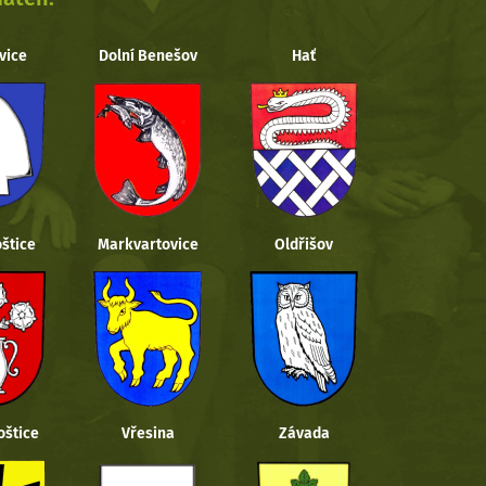
vice
Dolní Benešov
Hať
štice
Markvartovice
Oldřišov
oštice
Vřesina
Závada