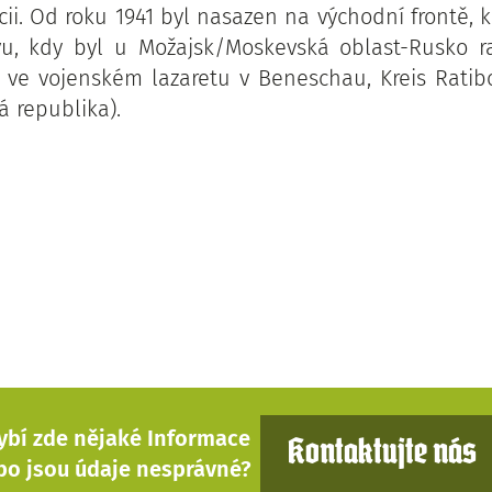
cii. Od roku 1941 byl nasazen na východní frontě, 
vu, kdy byl u Možajsk/Moskevská oblast-Rusko ra
se ve vojenském lazaretu v Beneschau, Kreis Ratib
 republika).
ybí zde nějaké Informace
Kontaktujte nás
bo jsou údaje nesprávné?