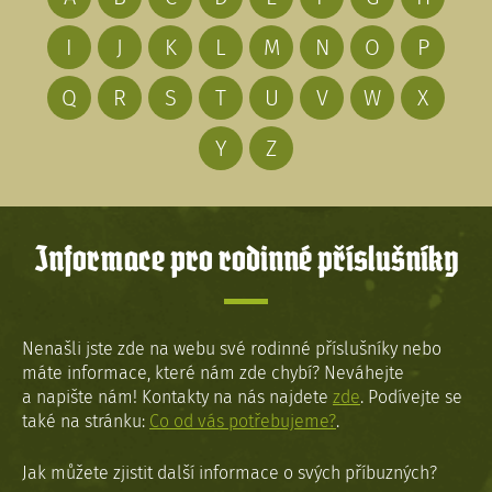
I
J
K
L
M
N
O
P
Q
R
S
T
U
V
W
X
Y
Z
Informace pro rodinné příslušníky
Nenašli jste zde na webu své rodinné příslušníky nebo
máte informace, které nám zde chybí? Neváhejte
a napište nám! Kontakty na nás najdete
zde
. Podívejte se
také na stránku:
Co od vás potřebujeme?
.
Jak můžete zjistit další informace o svých příbuzných?