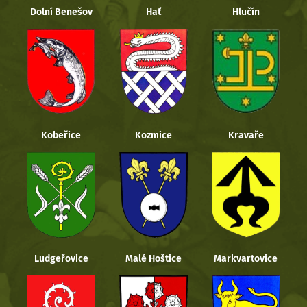
Dolní Benešov
Hať
Hlučín
Kobeřice
Kozmice
Kravaře
Ludgeřovice
Malé Hoštice
Markvartovice