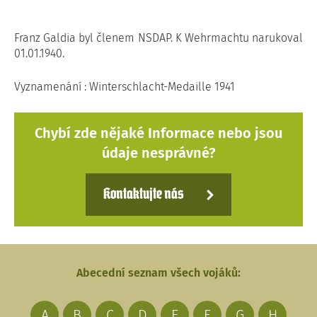
Franz Galdia byl členem NSDAP. K Wehrmachtu narukoval
01.01.1940.
Vyznamenání : Winterschlacht-Medaille 1941
Chybí zde nějaké Informace nebo jsou
údaje nesprávné?
Kontaktujte nás
Abecední seznam všech vojáků:
A
B
C
D
E
F
G
H