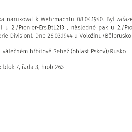
ka narukoval k Wehrmachtu 08.04.1940. Byl zařaz
l u 2./Pionier-Ers.Btl.213 , následně pak u 2./Pi
terie Division). Dne 26.03.1944 u Voložinu/Bělorusko
 válečném hřbitově Sebež (oblast Pskov)/Rusko.
 blok 7, řada 3, hrob 263