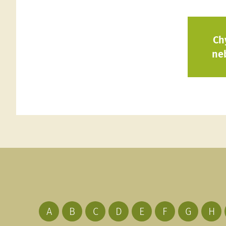
Ch
ne
A
B
C
D
E
F
G
H