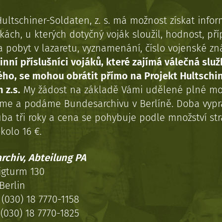
Hultschiner-Soldaten, z. s. má možnost získat info
kách, u kterých dotyčný voják sloužil, hodnost, př
a pobyt v lazaretu, vyznamenání, číslo vojenské z
inní příslušníci vojáků, které zajímá válečná služ
ého, se mohou obrátit přímo na Projekt Hultschi
 z.s.
My žádost na základě Vámi udělené plné mo
eme a podáme Bundesarchivu v Berlíně. Doba vypr
uba tři roky a cena se pohybuje podle množství st
kolo 16 €.
rchiv, Abteilung PA
igturm 130
Berlin
(030) 18 7770-1158
(030) 18 7770-1825