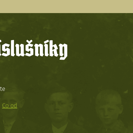
íslušníky
te
!
:
Co od