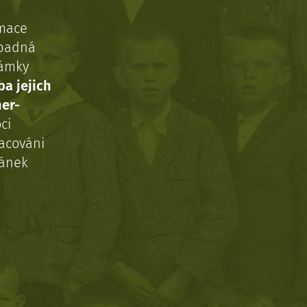
rmace
ípadná
námky
ba jejich
ner-
ci
acováni
ránek