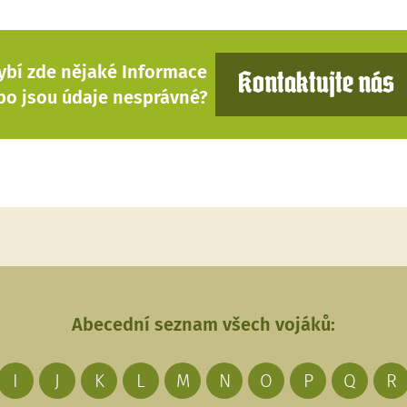
ybí zde nějaké Informace
Kontaktujte nás
bo jsou údaje nesprávné?
Abecední seznam všech vojáků:
I
J
K
L
M
N
O
P
Q
R