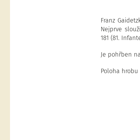
Franz Gaidetz
Nejprve slouži
181 (81. Infan
Je pohřben na
Poloha hrobu :