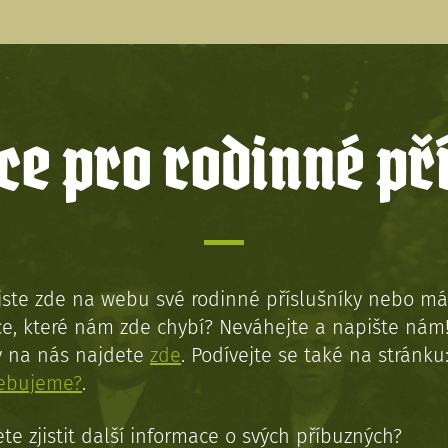
e pro rodinné př
jste zde na webu své rodinné příslušníky nebo má
e, které nám zde chybí? Neváhejte a napište nám
y na nás najdete
zde
. Podívejte se také na stránku
řebujeme?
.
te zjistit další informace o svých příbuzných?