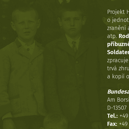
Projekt 
o jednot
zranění 
atp.
Rod
příbuzn
Soldaten
zpracuj
trvá zhr
a kopií o
Bundesa
Am Bors
D-13507 
Tel.:
+49 
Fax:
+49 