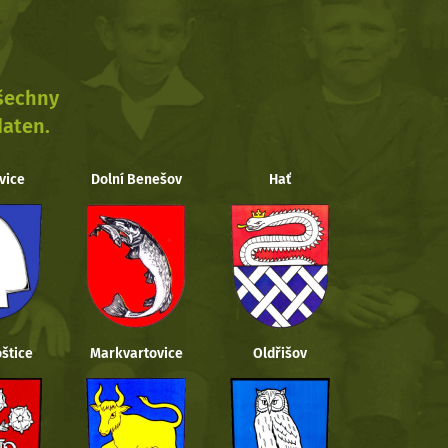
všechny
daten.
vice
Dolní Benešov
Hať
štice
Markvartovice
Oldřišov