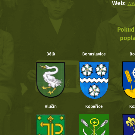
Web:
ww
Pokud 
popla
Bělá
Bohuslavice
Bo
Hlučín
Kobeřice
Ko