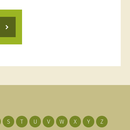
S
T
U
V
W
X
Y
Z