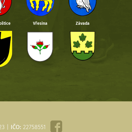
oštice
Vřesina
Závada
 23 |
IČO:
22758551