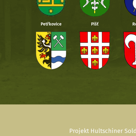
Petřkovice
Píšť
R
Projekt Hultschiner Sold