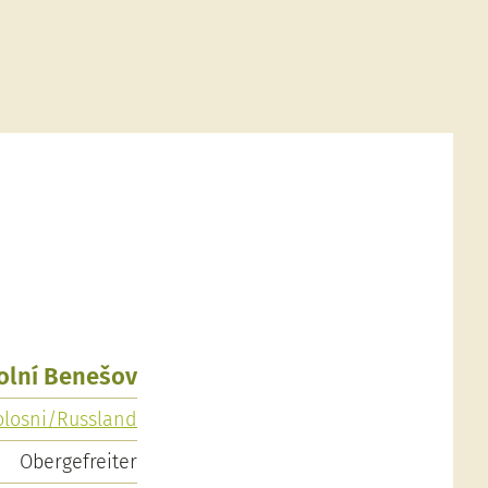
Dolní Benešov
olosni/Russland
Obergefreiter