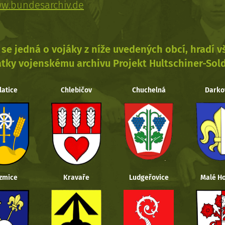
w.bundesarchiv.de
se jedná o vojáky z níže uvedených obcí, hradí 
tky vojenskému archivu Projekt Hultschiner-Sol
latice
Chlebičov
Chuchelná
Darko
zmice
Kravaře
Ludgeřovice
Malé Ho