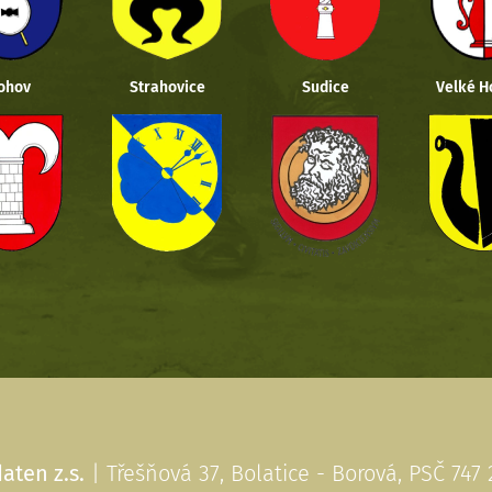
ohov
Strahovice
Sudice
Velké H
aten z.s.
| Třešňová 37, Bolatice - Borová, PSČ 747