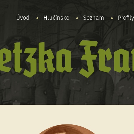
Úvod
Hlučínsko
Seznam
Profil
etzka Fra