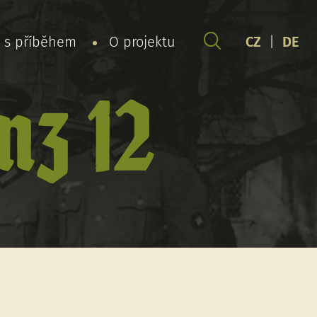
y s příběhem
O projektu
CZ
|
DE
nz 12