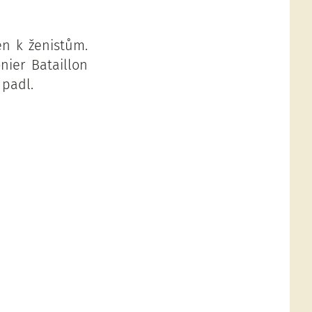
en k ženistům.
onier Bataillon
 padl.