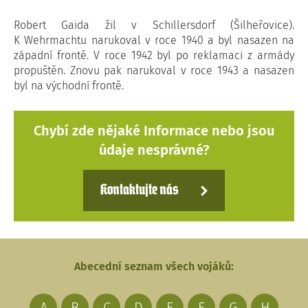
Robert Gaida žil v Schillersdorf (Šilheřovice).
K Wehrmachtu narukoval v roce 1940 a byl nasazen na
západní frontě. V roce 1942 byl po reklamaci z armády
propuštěn. Znovu pak narukoval v roce 1943 a nasazen
byl na východní frontě.
Chybí zde nějaké Informace nebo jsou
údaje nesprávné?
Kontaktujte nás
Abecední seznam všech vojáků:
A
B
C
D
E
F
G
H