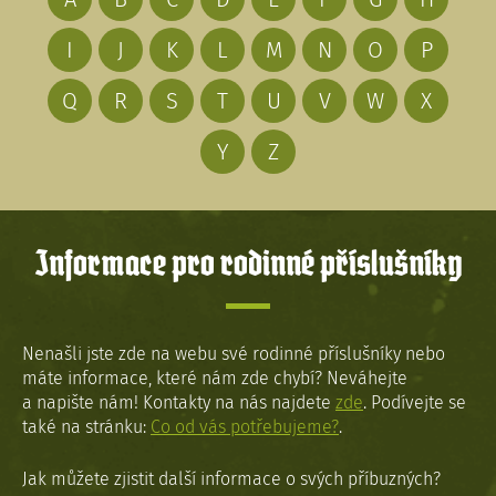
I
J
K
L
M
N
O
P
Q
R
S
T
U
V
W
X
Y
Z
Informace pro rodinné příslušníky
Nenašli jste zde na webu své rodinné příslušníky nebo
máte informace, které nám zde chybí? Neváhejte
a napište nám! Kontakty na nás najdete
zde
. Podívejte se
také na stránku:
Co od vás potřebujeme?
.
Jak můžete zjistit další informace o svých příbuzných?