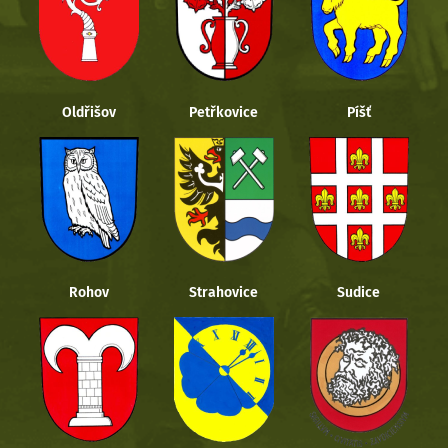
Oldřišov
Petřkovice
Píšť
Rohov
Strahovice
Sudice