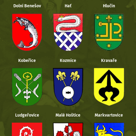
Dolní Benešov
Hať
Hlučín
Kobeřice
Kozmice
Kravaře
Ludgeřovice
Malé Hoštice
Markvartovice