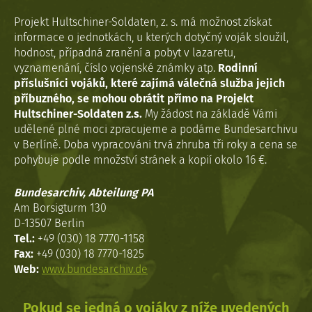
Projekt Hultschiner-Soldaten, z. s. má možnost získat
informace o jednotkách, u kterých dotyčný voják sloužil,
hodnost, případná zranění a pobyt v lazaretu,
vyznamenání, číslo vojenské známky atp.
Rodinní
příslušníci vojáků, které zajímá válečná služba jejich
příbuzného, se mohou obrátit přímo na Projekt
Hultschiner-Soldaten z.s.
My žádost na základě Vámi
udělené plné moci zpracujeme a podáme Bundesarchivu
v Berlíně. Doba vypracováni trvá zhruba tři roky a cena se
pohybuje podle množství stránek a kopií okolo 16 €.
Bundesarchiv, Abteilung PA
Am Borsigturm 130
D-13507 Berlin
Tel.:
+49 (030) 18 7770-1158
Fax:
+49 (030) 18 7770-1825
Web:
www.bundesarchiv.de
Pokud se jedná o vojáky z níže uvedených