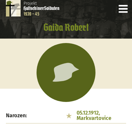
Projekt
Hultschiner
Soldaten
1939 - 45
Gaida Robert
05.12.1912,
Narozen:
Markvartovice