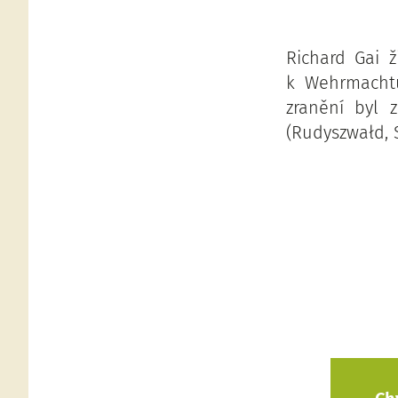
Richard Gai ž
k Wehrmachtu
zranění byl 
(Rudyszwałd, S