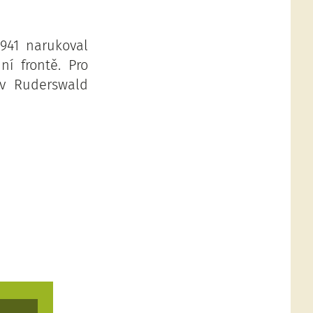
1941 narukoval
í frontě. Pro
 v Ruderswald