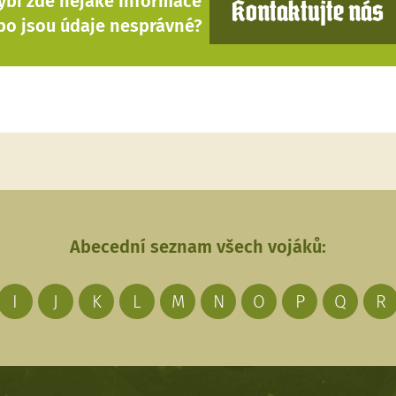
ybí zde nějaké Informace
Kontaktujte nás
bo jsou údaje nesprávné?
Abecední seznam všech vojáků:
I
J
K
L
M
N
O
P
Q
R