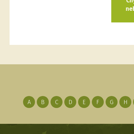
Ch
ne
A
B
C
D
E
F
G
H