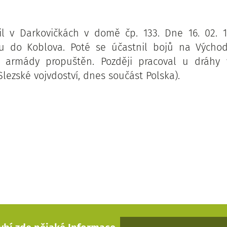
il v Darkovičkách v domě čp. 133. Dne 16. 02. 
 do Koblova. Poté se účastnil bojů na Východn
z armády propuštěn. Později pracoval u dráhy
lezské vojvdoství, dnes součást Polska).