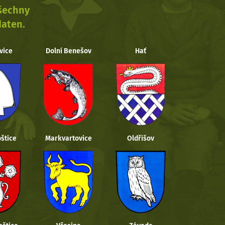
všechny
daten.
vice
Dolní Benešov
Hať
štice
Markvartovice
Oldřišov