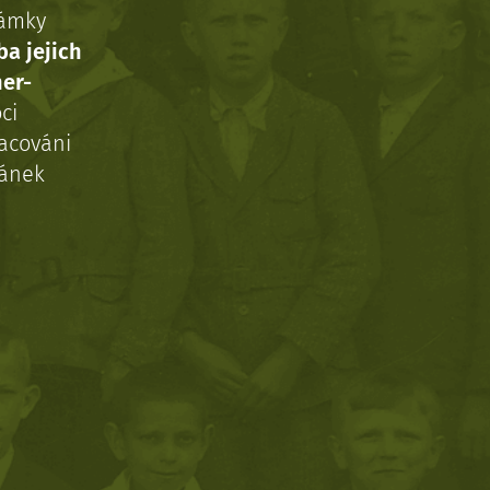
námky
ba jejich
ner-
ci
acováni
ránek