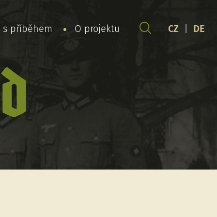
y s příběhem
O projektu
CZ
|
DE
rd