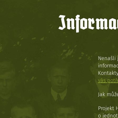
Informac
Nenašli 
informac
Kontakt
vás pot
Jak může
Projekt 
o jednot