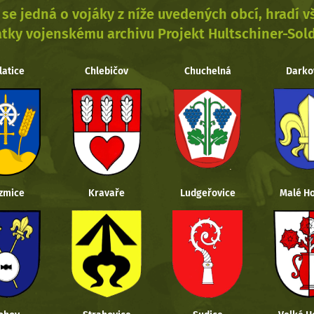
se jedná o vojáky z níže uvedených obcí, hradí 
tky vojenskému archivu Projekt Hultschiner-Sol
latice
Chlebičov
Chuchelná
Darko
zmice
Kravaře
Ludgeřovice
Malé Ho