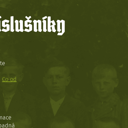
íslušníky
te
!
:
Co od
rmace
ípadná