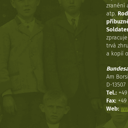
zranění 
atp.
Rod
příbuzn
Soldaten
zpracuj
trvá zhr
a kopií o
Bundesa
Am Bors
D-13507 
Tel.:
+49 
Fax:
+49 
Web:
ww