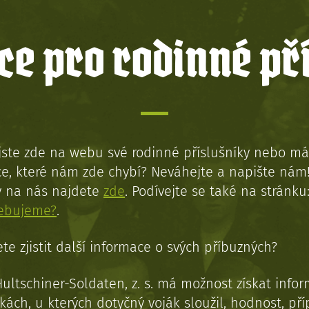
e pro rodinné př
jste zde na webu své rodinné příslušníky nebo má
e, které nám zde chybí? Neváhejte a napište nám
y na nás najdete
zde
. Podívejte se také na stránku
řebujeme?
.
te zjistit další informace o svých příbuzných?
Hultschiner-Soldaten, z. s. má možnost získat info
kách, u kterých dotyčný voják sloužil, hodnost, př