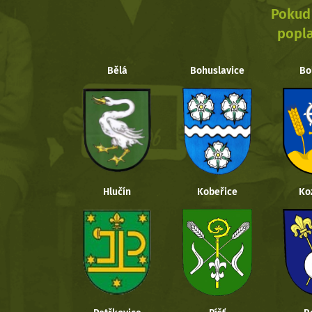
Pokud 
popla
Bělá
Bohuslavice
Bo
Hlučín
Kobeřice
Ko