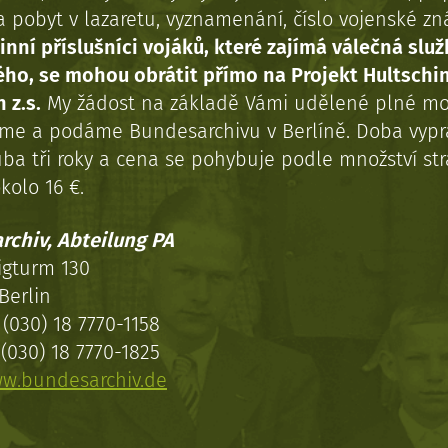
a pobyt v lazaretu, vyznamenání, číslo vojenské z
inní příslušníci vojáků, které zajímá válečná služ
ého, se mohou obrátit přímo na Projekt Hultschi
 z.s.
My žádost na základě Vámi udělené plné mo
eme a podáme Bundesarchivu v Berlíně. Doba vypr
uba tři roky a cena se pohybuje podle množství st
kolo 16 €.
rchiv, Abteilung PA
igturm 130
Berlin
(030) 18 7770-1158
(030) 18 7770-1825
w.bundesarchiv.de