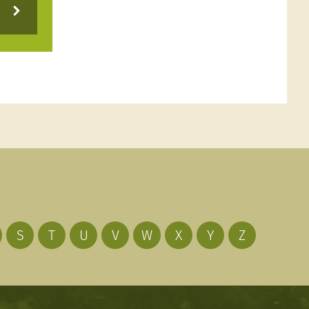
S
T
U
V
W
X
Y
Z