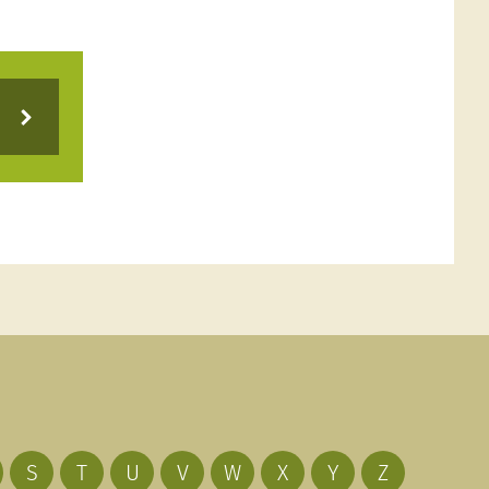
S
T
U
V
W
X
Y
Z