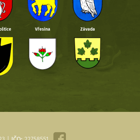
oštice
Vřesina
Závada
 23 |
IČO:
22758551