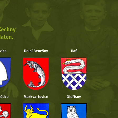
všechny
daten.
vice
Dolní Benešov
Hať
štice
Markvartovice
Oldřišov