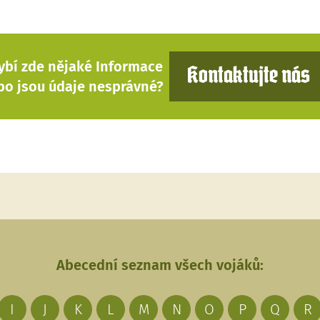
ybí zde nějaké Informace
Kontaktujte nás
bo jsou údaje nesprávné?
Abecední seznam všech vojáků:
I
J
K
L
M
N
O
P
Q
R