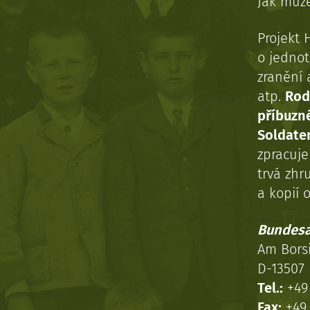
Jak může
Projekt 
o jednot
zranění 
atp.
Rod
příbuzn
Soldaten
zpracuj
trvá zhr
a kopií o
Bundesa
Am Bors
D-13507 
Tel.:
+49 
Fax:
+49 