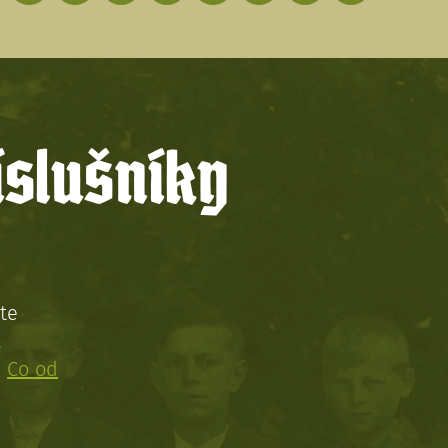
íslušníky
te
!
:
Co od