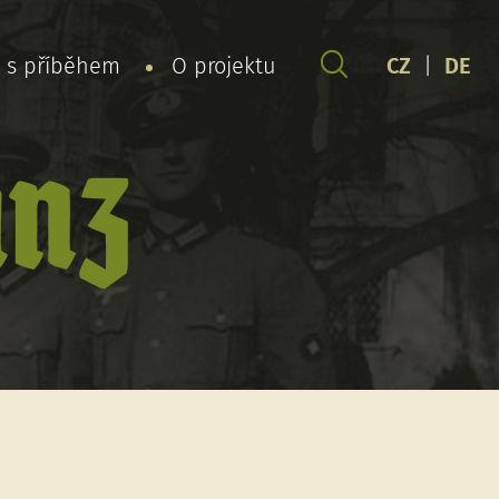
y s příběhem
O projektu
CZ
|
DE
anz