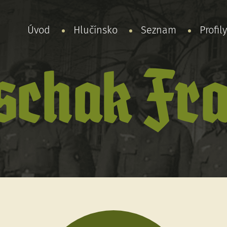
Úvod
Hlučínsko
Seznam
Profil
schak Fr