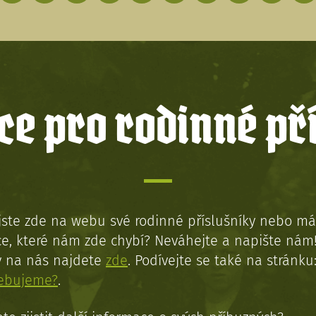
e pro rodinné př
jste zde na webu své rodinné příslušníky nebo má
e, které nám zde chybí? Neváhejte a napište nám
y na nás najdete
zde
. Podívejte se také na stránku
řebujeme?
.