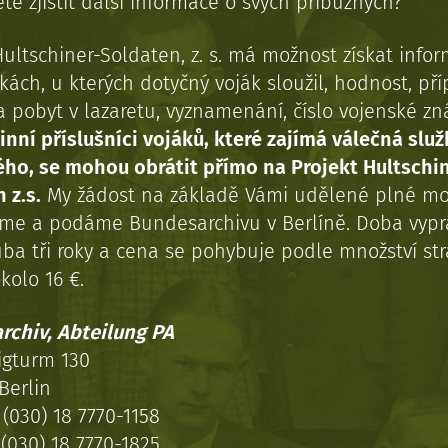
te zjistit další informace o svých příbuzných?
Hultschiner-Soldaten, z. s. má možnost získat info
kách, u kterých dotyčný voják sloužil, hodnost, př
a pobyt v lazaretu, vyznamenání, číslo vojenské z
inní příslušníci vojáků, které zajímá válečná služ
ého, se mohou obrátit přímo na Projekt Hultschi
 z.s.
My žádost na základě Vámi udělené plné mo
eme a podáme Bundesarchivu v Berlíně. Doba vypr
uba tři roky a cena se pohybuje podle množství st
kolo 16 €.
rchiv, Abteilung PA
igturm 130
Berlin
(030) 18 7770-1158
(030) 18 7770-1825