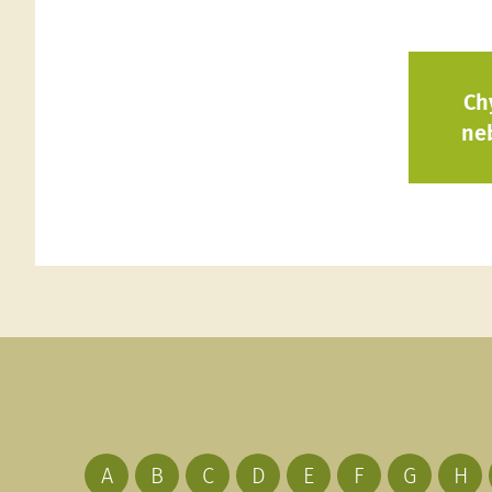
Ch
ne
A
B
C
D
E
F
G
H