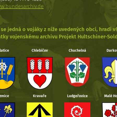
w.bundesarchiv.de
se jedná o vojáky z níže uvedených obcí, hradí 
tky vojenskému archivu Projekt Hultschiner-Sol
latice
Chlebičov
Chuchelná
Darko
zmice
Kravaře
Ludgeřovice
Malé Ho