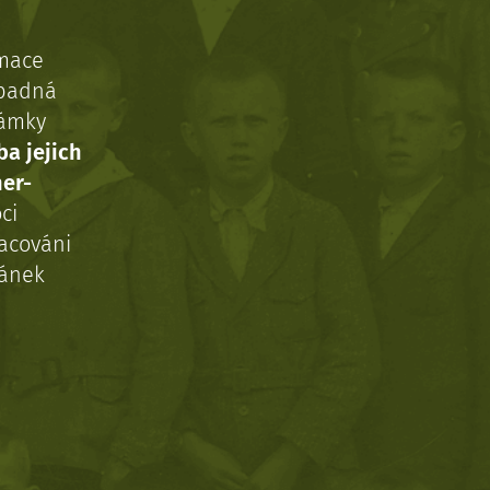
rmace
ípadná
námky
ba jejich
ner-
ci
acováni
ránek