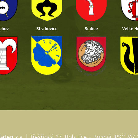
ohov
Strahovice
Sudice
Velké H
aten z.s.
| Třešňová 37, Bolatice - Borová, PSČ 747