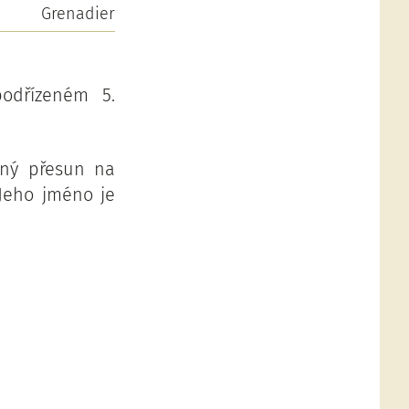
Grenadier
podřízeném 5.
aný přesun na
Jeho jméno je