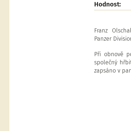
Hodnost:
Franz Olscha
Panzer Divisio
Při obnově p
společný hřb
zapsáno v pam