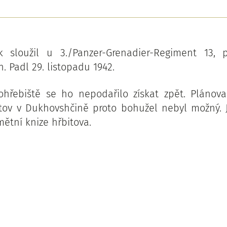
k sloužil u 3./Panzer-Grenadier-Regiment 13, 
n. Padl 29. listopadu 1942.
ohřebiště se ho nepodařilo získat zpět. Plánov
itov v Dukhovshčině proto bohužel nebyl možný. 
ětní knize hřbitova.