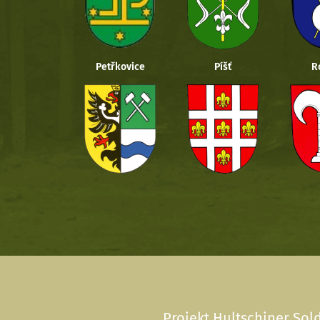
Petřkovice
Píšť
R
Projekt Hultschiner Sold