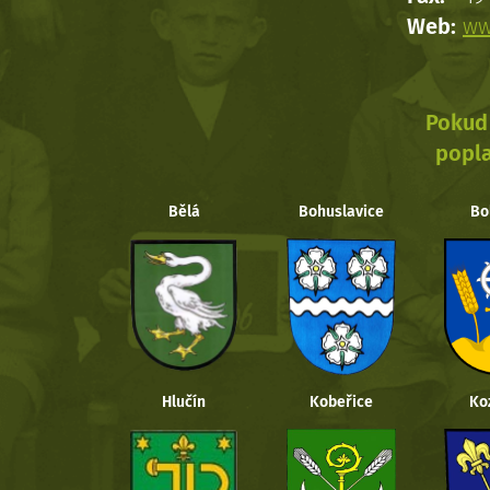
Web:
ww
Pokud 
popla
Bělá
Bohuslavice
Bo
Hlučín
Kobeřice
Ko