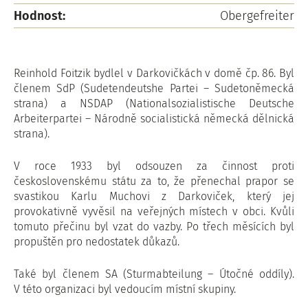
Hodnost:
Obergefreiter
Reinhold Foitzik bydlel v Darkovičkách v domě čp. 86. Byl
členem SdP (Sudetendeutshe Partei – Sudetoněmecká
strana) a NSDAP (Nationalsozialistische Deutsche
Arbeiterpartei – Národně socialistická německá dělnická
strana).
V roce 1933 byl odsouzen za činnost proti
československému státu za to, že přenechal prapor se
svastikou Karlu Muchovi z Darkoviček, který jej
provokativně vyvěsil na veřejných místech v obci. Kvůli
tomuto přečinu byl vzat do vazby. Po třech měsících byl
propuštěn pro nedostatek důkazů.
Také byl členem SA (Sturmabteilung – Útočné oddíly).
V této organizaci byl vedoucím místní skupiny.