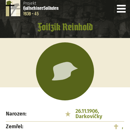
Projekt
Hultschiner
Soldaten
1939 - 45
Foitzik Reinhold
26.11.1906,
Narozen:
Darkovičky
Zemřel:
,