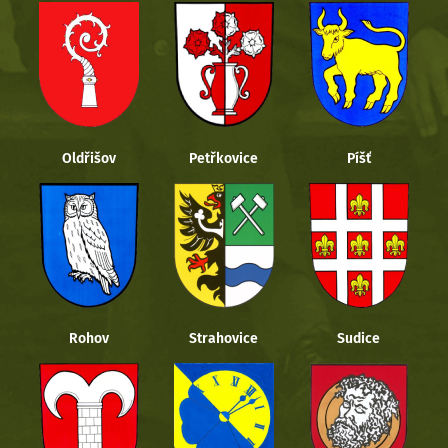
Oldřišov
Petřkovice
Píšť
Rohov
Strahovice
Sudice