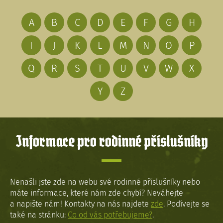
A
B
C
D
E
F
G
H
I
J
K
L
M
N
O
P
Q
R
S
T
U
V
W
X
Y
Z
Informace pro rodinné příslušníky
Nenašli jste zde na webu své rodinné příslušníky nebo
máte informace, které nám zde chybí? Neváhejte
a napište nám! Kontakty na nás najdete
zde
. Podívejte se
také na stránku:
Co od vás potřebujeme?
.