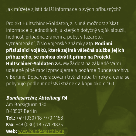
Jak můžete zjistit další informace o svých příbuzných?
Projekt Hultschiner-Soldaten, z. s. má možnost získat
informace o jednotkách, u kterých dotyčný voják sloužil,
hodnost, případná zranění a pobyt v lazaretu,
vyznamenání, číslo vojenské známky atp.
Rodinní
příslušníci vojáků, které zajímá válečná služba jejich
příbuzného, se mohou obrátit přímo na Projekt
Hultschiner-Soldaten z.s.
My žádost na základě Vámi
udělené plné moci zpracujeme a podáme Bundesarchivu
v Berlíně. Doba vypracováni trvá zhruba tři roky a cena se
pohybuje podle množství stránek a kopií okolo 16 €.
Bundesarchiv, Abteilung PA
Am Borsigturm 130
D-13507 Berlin
Tel.:
+49 (030) 18 7770-1158
Fax:
+49 (030) 18 7770-1825
Web:
www.bundesarchiv.de