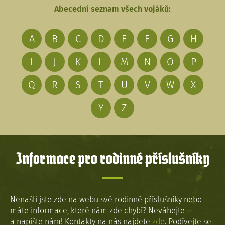
Abecední seznam všech vojáků:
A
B
C
D
E
F
G
H
I
J
K
L
M
N
O
P
Q
R
S
T
U
V
W
X
Y
Z
Informace pro rodinné příslušníky
Nenašli jste zde na webu své rodinné příslušníky nebo
máte informace, které nám zde chybí? Neváhejte
a napište nám! Kontakty na nás najdete
zde
. Podívejte se