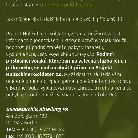
také na stránku:
Co od vás potřebujeme?
.
Jak můžete zjistit další informace o svých příbuzných?
Projekt Hultschiner-Soldaten, z. s. má možnost získat
informace o jednotkách, u kterých dotyčný voják sloužil,
hodnost, případná zranění a pobyt v lazaretu,
vyznamenání, číslo vojenské známky atp.
Rodinní
příslušníci vojáků, které zajímá válečná služba jejich
příbuzného, se mohou obrátit přímo na Projekt
Hultschiner-Soldaten z.s.
My žádost na základě Vámi
udělené plné moci zpracujeme a podáme Bundesarchivu
v Berlíně. Doba vypracováni trvá zhruba tři roky a cena se
pohybuje podle množství stránek a kopií okolo 16 €.
Bundesarchiv, Abteilung PA
Am Borsigturm 130
D-13507 Berlin
Tel.:
+49 (030) 18 7770-1158
Fax:
+49 (030) 18 7770-1825