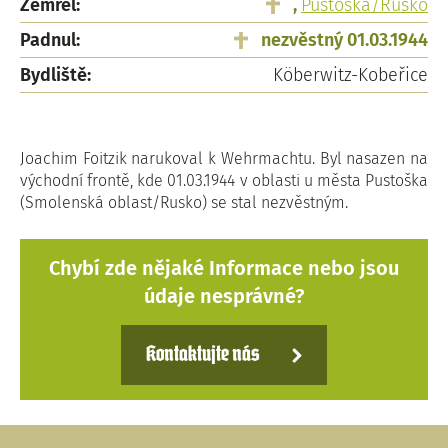
Zemřel:
,
Pustoška/Rusko
Padnul:
nezvěstný 01.03.1944
Bydliště:
Köberwitz-Kobeřice
Joachim Foitzik narukoval k Wehrmachtu. Byl nasazen na
východní frontě, kde 01.03.1944 v oblasti u města Pustoška
(Smolenská oblast/Rusko) se stal nezvěstným.
Chybí zde nějaké Informace nebo jsou
údaje nesprávné?
Kontaktujte nás