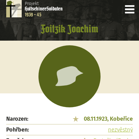
Projekt
Hultschiner
Soldaten
1939 - 45
Foitzik Joachim
Narozen:
08.11.1923, Kobeřice
Pohřben:
nezvěstný