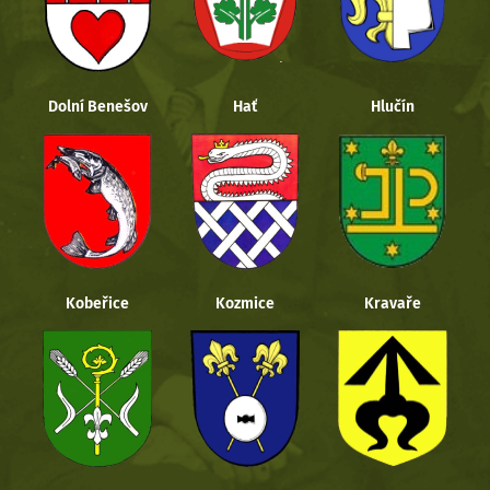
Dolní Benešov
Hať
Hlučín
Kobeřice
Kozmice
Kravaře