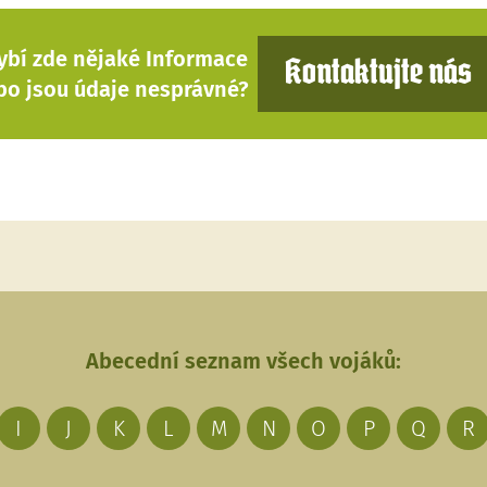
ybí zde nějaké Informace
Kontaktujte nás
bo jsou údaje nesprávné?
Abecední seznam všech vojáků:
I
J
K
L
M
N
O
P
Q
R