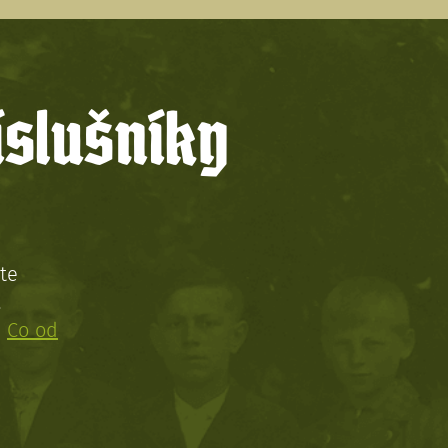
íslušníky
te
!
:
Co od