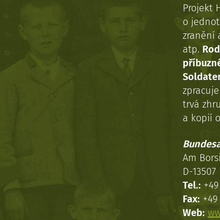
Projekt 
o jednot
zranění 
atp.
Rod
příbuzn
Soldaten
zpracuj
trvá zhr
a kopií o
Bundesa
Am Bors
D-13507 
Tel.:
+49 
Fax:
+49 
Web:
ww