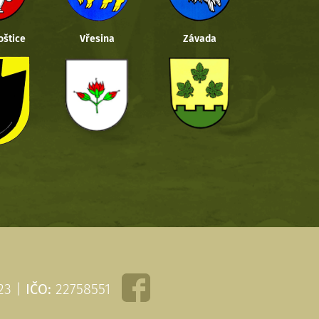
oštice
Vřesina
Závada
 23 |
IČO:
22758551