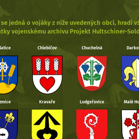
se jedná o vojáky z níže uvedených obcí, hradí 
tky vojenskému archivu Projekt Hultschiner-Sol
latice
Chlebičov
Chuchelná
Darko
zmice
Kravaře
Ludgeřovice
Malé Ho