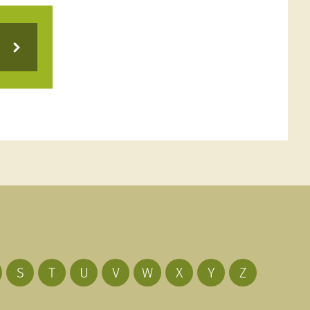
S
T
U
V
W
X
Y
Z