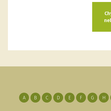
Ch
ne
A
B
C
D
E
F
G
H