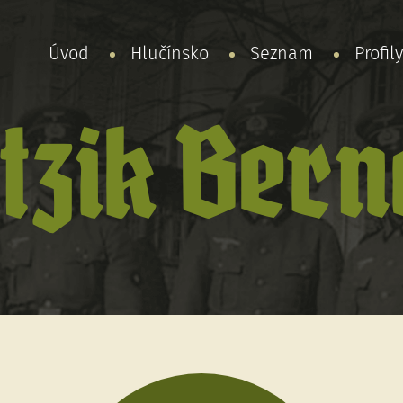
Úvod
Hlučínsko
Seznam
Profil
tzik Ber