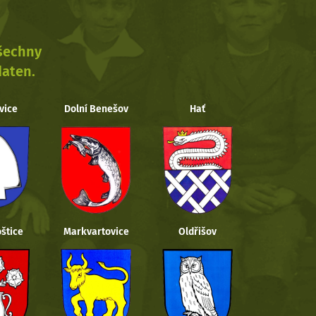
všechny
daten.
vice
Dolní Benešov
Hať
štice
Markvartovice
Oldřišov