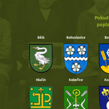
Pokud 
popla
Bělá
Bohuslavice
Bo
Hlučín
Kobeřice
Ko