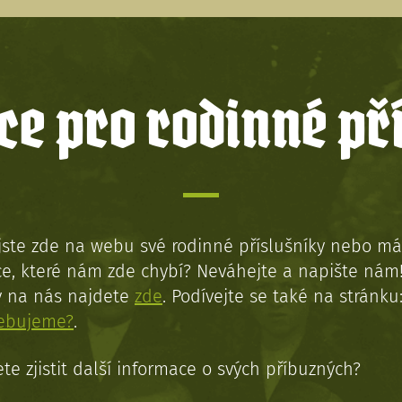
e pro rodinné př
jste zde na webu své rodinné příslušníky nebo má
e, které nám zde chybí? Neváhejte a napište nám
y na nás najdete
zde
. Podívejte se také na stránku
řebujeme?
.
te zjistit další informace o svých příbuzných?