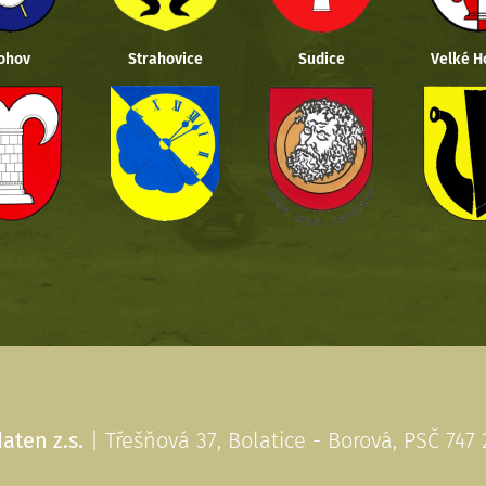
ohov
Strahovice
Sudice
Velké H
aten z.s.
| Třešňová 37, Bolatice - Borová, PSČ 747