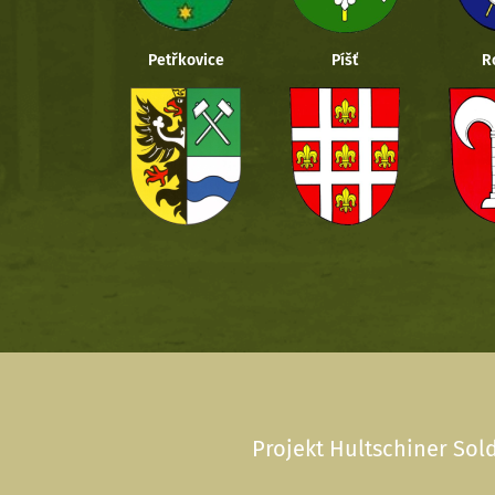
Petřkovice
Píšť
R
Projekt Hultschiner Sold