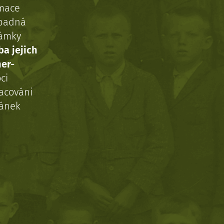
rmace
ípadná
námky
ba jejich
ner-
ci
acováni
ránek