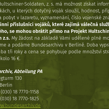
Hultschiner-Soldaten, z. s. má možnost získat info
kách, u kterých dotyčný voják sloužil, hodnost, př
a pobyt v lazaretu, vyznamenání, číslo vojenské z
inní příslušníci vojáků, které zajímá válečná služ
ého, se mohou obrátit přímo na Projekt Hultschi
 z.s.
My žádost na základě Vámi udělené plné mo
eme a podáme Bundesarchivu v Berlíně. Doba vypr
uba tři roky a cena se pohybuje podle množství st
kolo 16 €.
rchiv, Abteilung PA
igturm 130
Berlin
(030) 18 7770-1158
(030) 18 7770-1825
w.bundesarchiv.de