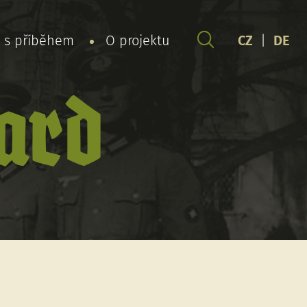
y s příběhem
O projektu
CZ
|
DE
nard