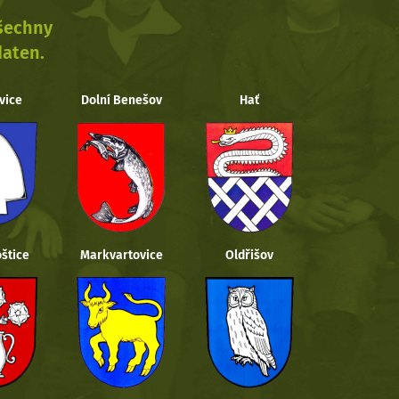
všechny
daten.
vice
Dolní Benešov
Hať
štice
Markvartovice
Oldřišov