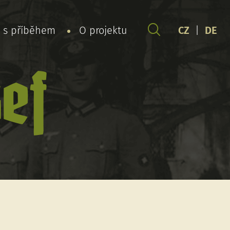
y s příběhem
O projektu
CZ
|
DE
ef