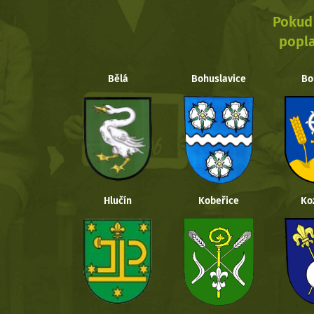
Pokud 
popla
Bělá
Bohuslavice
Bo
Hlučín
Kobeřice
Ko