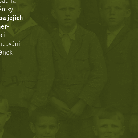
ípadná
námky
ba jejich
ner-
ci
acováni
ránek