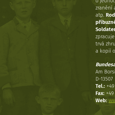
o jednot
zranění 
atp.
Rod
příbuzn
Soldaten
zpracuj
trvá zhr
a kopií o
Bundesa
Am Bors
D-13507 
Tel.:
+49 
Fax:
+49 
Web:
ww