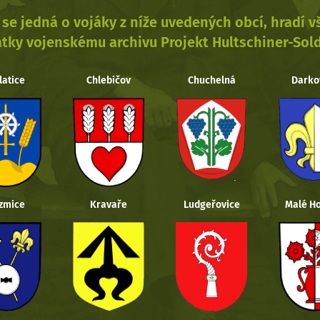
se jedná o vojáky z níže uvedených obcí, hradí 
tky vojenskému archivu Projekt Hultschiner-Sol
latice
Chlebičov
Chuchelná
Darko
zmice
Kravaře
Ludgeřovice
Malé Ho