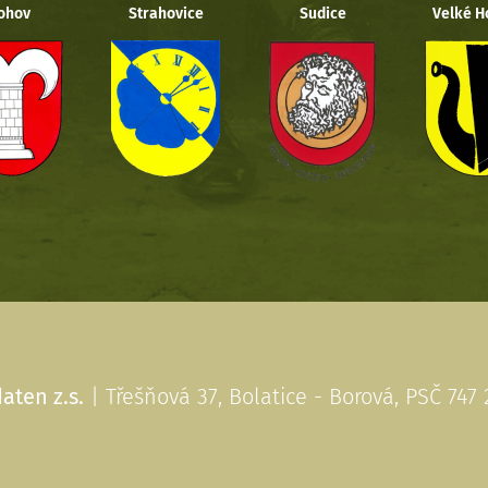
ohov
Strahovice
Sudice
Velké H
aten z.s.
| Třešňová 37, Bolatice - Borová, PSČ 747