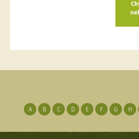
Ch
ne
A
B
C
D
E
F
G
H