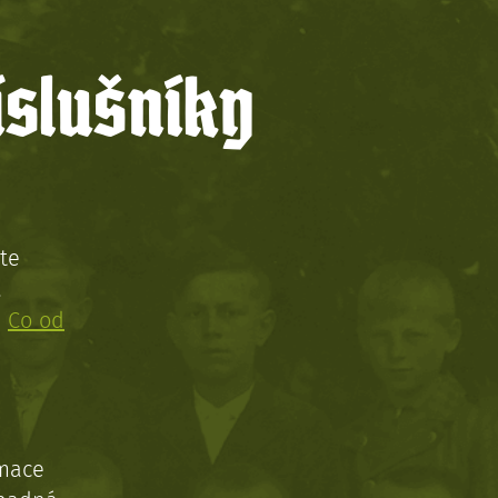
íslušníky
te
!
:
Co od
rmace