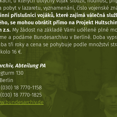
kách, u kterých dotyčný voják sloužil, hodnost, př
a pobyt v lazaretu, vyznamenání, číslo vojenské z
inní příslušníci vojáků, které zajímá válečná služ
ého, se mohou obrátit přímo na Projekt Hultschi
 z.s.
My žádost na základě Vámi udělené plné mo
eme a podáme Bundesarchivu v Berlíně. Doba vypr
uba tři roky a cena se pohybuje podle množství st
kolo 16 €.
rchiv, Abteilung PA
igturm 130
Berlin
(030) 18 7770-1158
(030) 18 7770-1825
w.bundesarchiv.de