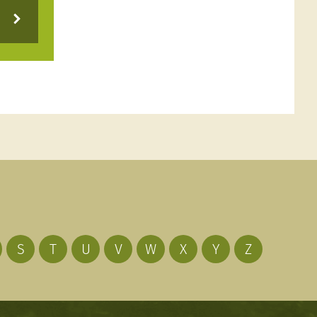
S
T
U
V
W
X
Y
Z