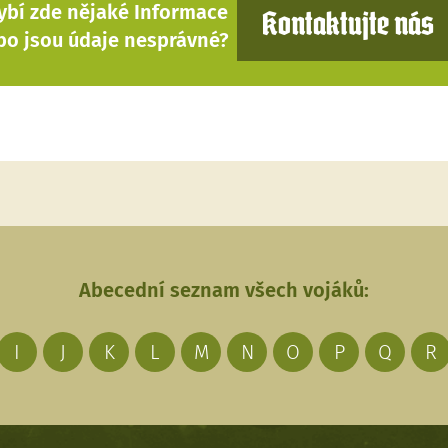
ybí zde nějaké Informace
Kontaktujte nás
bo jsou údaje nesprávné?
Abecední seznam všech vojáků:
I
J
K
L
M
N
O
P
Q
R