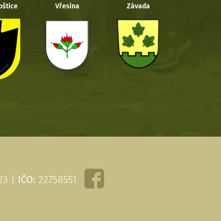
oštice
Vřesina
Závada
 23 |
IČO:
22758551