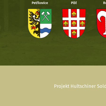
Petřkovice
Píšť
R
Projekt Hultschiner Sold