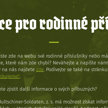
e pro rodinné př
jste zde na webu své rodinné příslušníky nebo má
e, které nám zde chybí? Neváhejte a napište nám
y na nás najdete
zde
. Podívejte se také na stránku
řebujeme?
.
te zjistit další informace o svých příbuzných?
Hultschiner-Soldaten, z. s. má možnost získat info