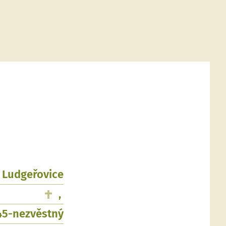
, Ludgeřovice
,
945-nezvěstný