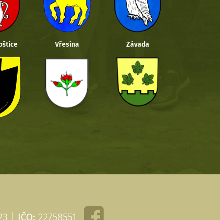
oštice
Vřesina
Závada
 23 |
IČO:
22758551