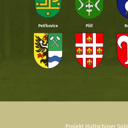
Petřkovice
Píšť
R
Projekt Hultschiner Sold