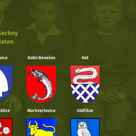
všechny
daten.
vice
Dolní Benešov
Hať
štice
Markvartovice
Oldřišov