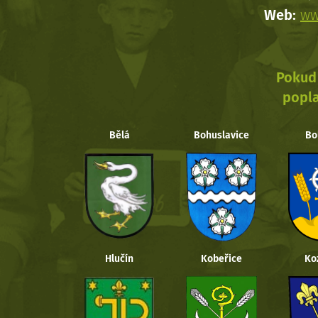
Web:
ww
Pokud 
popla
Bělá
Bohuslavice
Bo
Hlučín
Kobeřice
Ko