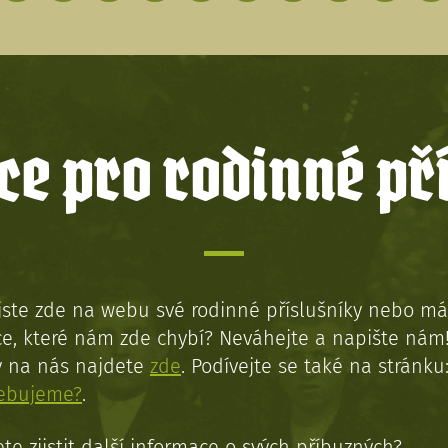
e pro rodinné př
jste zde na webu své rodinné příslušníky nebo má
e, které nám zde chybí? Neváhejte a napište nám
y na nás najdete
zde
. Podívejte se také na stránku
řebujeme?
.
te zjistit další informace o svých příbuzných?