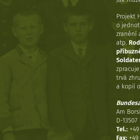
Projekt 
o jednot
zranění 
atp.
Rod
příbuzn
Soldaten
zpracuj
trvá zhr
a kopií o
Bundesa
Am Bors
D-13507 
Tel.:
+49 
Fax:
+49 