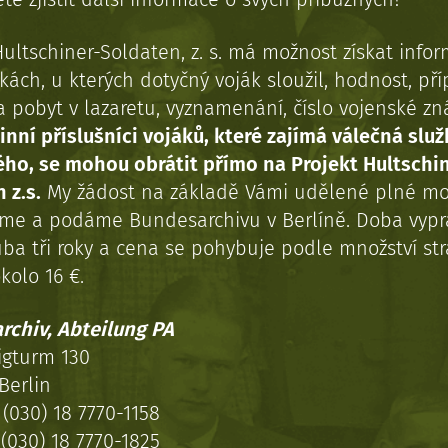
Hultschiner-Soldaten, z. s. má možnost získat info
kách, u kterých dotyčný voják sloužil, hodnost, př
a pobyt v lazaretu, vyznamenání, číslo vojenské z
inní příslušníci vojáků, které zajímá válečná služ
ého, se mohou obrátit přímo na Projekt Hultschi
 z.s.
My žádost na základě Vámi udělené plné mo
eme a podáme Bundesarchivu v Berlíně. Doba vypr
uba tři roky a cena se pohybuje podle množství st
kolo 16 €.
rchiv, Abteilung PA
igturm 130
Berlin
(030) 18 7770-1158
(030) 18 7770-1825