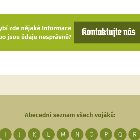
ybí zde nějaké Informace
Kontaktujte nás
bo jsou údaje nesprávné?
Abecední seznam všech vojáků:
I
J
K
L
M
N
O
P
Q
R