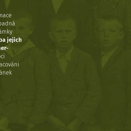
rmace
ípadná
námky
ba jejich
ner-
ci
acováni
ránek