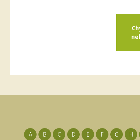
Ch
ne
A
B
C
D
E
F
G
H