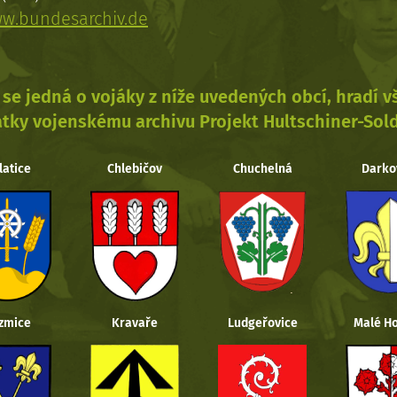
w.bundesarchiv.de
se jedná o vojáky z níže uvedených obcí, hradí 
tky vojenskému archivu Projekt Hultschiner-Sol
latice
Chlebičov
Chuchelná
Darko
zmice
Kravaře
Ludgeřovice
Malé Ho