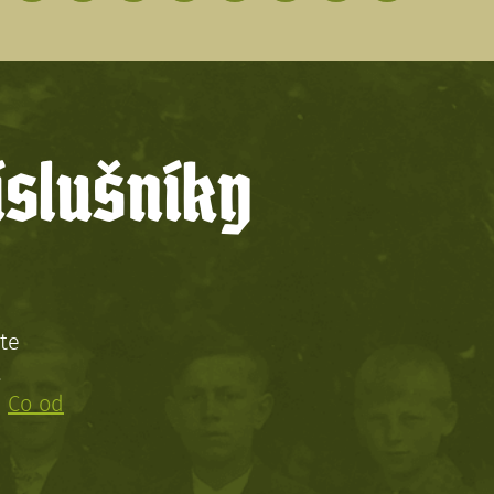
íslušníky
te
!
:
Co od