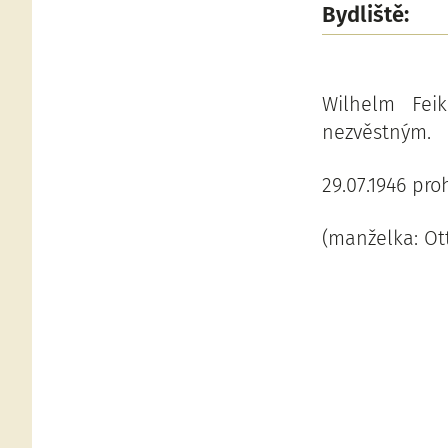
Bydliště:
Wilhelm Feik
nezvěstným.
29.07.1946 pr
(manželka: Ott