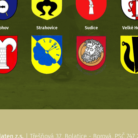
ohov
Strahovice
Sudice
Velké H
aten z.s.
| Třešňová 37, Bolatice - Borová, PSČ 747