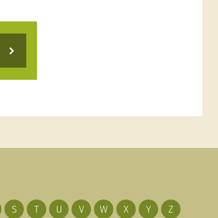
S
T
U
V
W
X
Y
Z