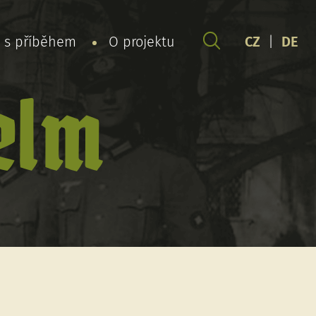
y s příběhem
O projektu
CZ
|
DE
elm