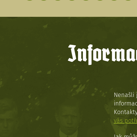
Informac
Nenašli 
informac
Kontakt
vás pot
Jak může