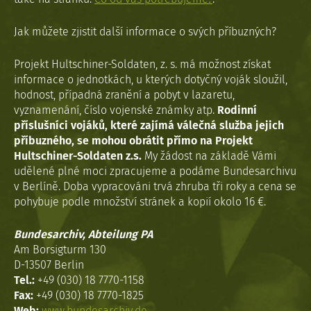
Jak můžete zjistit další informace o svých příbuzných?
Projekt Hultschiner-Soldaten, z. s. má možnost získat
informace o jednotkách, u kterých dotyčný voják sloužil,
hodnost, případná zranění a pobyt v lazaretu,
vyznamenání, číslo vojenské známky atp.
Rodinní
příslušníci vojáků, které zajímá válečná služba jejich
příbuzného, se mohou obrátit přímo na Projekt
Hultschiner-Soldaten z.s.
My žádost na základě Vámi
udělené plné moci zpracujeme a podáme Bundesarchivu
v Berlíně. Doba vypracováni trvá zhruba tři roky a cena se
pohybuje podle množství stránek a kopií okolo 16 €.
Bundesarchiv, Abteilung PA
Am Borsigturm 130
D-13507 Berlin
Tel.:
+49 (030) 18 7770-1158
Fax:
+49 (030) 18 7770-1825
Web:
www.bundesarchiv.de