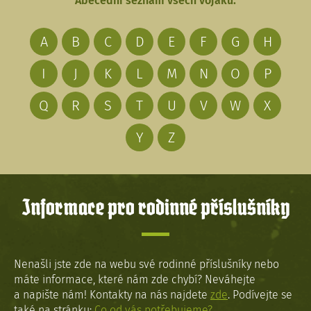
Abecední seznam všech vojáků:
A
B
C
D
E
F
G
H
I
J
K
L
M
N
O
P
Q
R
S
T
U
V
W
X
Y
Z
Informace pro rodinné příslušníky
Nenašli jste zde na webu své rodinné příslušníky nebo
máte informace, které nám zde chybí? Neváhejte
a napište nám! Kontakty na nás najdete
zde
. Podívejte se
také na stránku:
Co od vás potřebujeme?
.