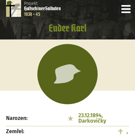
Projekt
Hultschiner
Soldaten
1939 - 45
Euder Karl
23.12.1894,
Narozen:
Darkovičky
Zemřel:
,