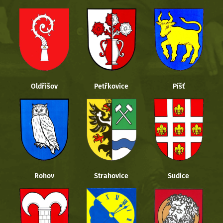
Oldřišov
Petřkovice
Píšť
Rohov
Strahovice
Sudice