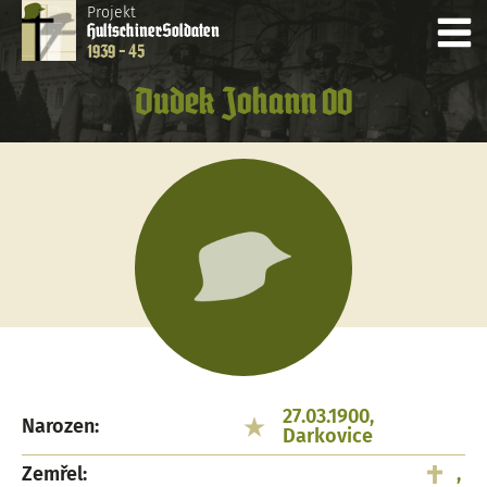
Projekt
Hultschiner
Soldaten
1939 - 45
Dudek Johann 00
27.03.1900,
Narozen:
Darkovice
Zemřel:
,