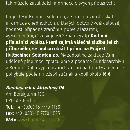
Jak můžete zjistit další informace o svých příbuzných?
Projekt Hultschiner-Soldaten, z. s. má možnost získat
informace o jednotkách, u kterých dotyčný voják sloužil,
hodnost, případná zranění a pobyt v lazaretu,
vyznamenání, číslo vojenské známky atp.
Rodinní
příslušníci vojáků, které zajímá válečná služba jejich
příbuzného, se mohou obrátit přímo na Projekt
Hultschiner-Soldaten z.s.
My žádost na základě Vámi
udělené plné moci zpracujeme a podáme Bundesarchivu
v Berlíně. Doba vypracováni trvá zhruba tři roky a cena se
pohybuje podle množství stránek a kopií okolo 16 €.
Bundesarchiv, Abteilung PA
Am Borsigturm 130
D-13507 Berlin
Tel.:
+49 (030) 18 7770-1158
Fax:
+49 (030) 18 7770-1825
Web:
www.bundesarchiv.de