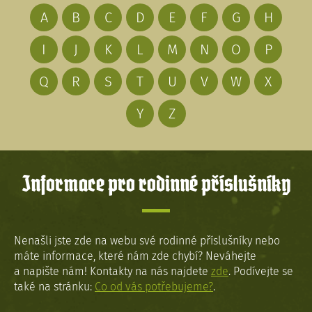
A
B
C
D
E
F
G
H
I
J
K
L
M
N
O
P
Q
R
S
T
U
V
W
X
Y
Z
Informace pro rodinné příslušníky
Nenašli jste zde na webu své rodinné příslušníky nebo
máte informace, které nám zde chybí? Neváhejte
a napište nám! Kontakty na nás najdete
zde
. Podívejte se
také na stránku:
Co od vás potřebujeme?
.