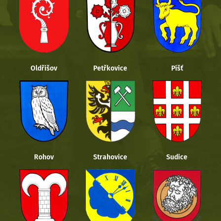
Oldřišov
Petřkovice
Píšť
Rohov
Strahovice
Sudice