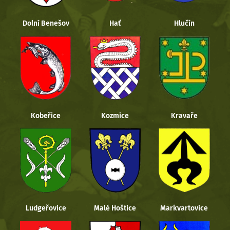
Dolní Benešov
Hať
Hlučín
Kobeřice
Kozmice
Kravaře
Ludgeřovice
Malé Hoštice
Markvartovice