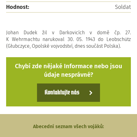
Hodnost:
Soldat
Johan Dudek žil v Darkovicích v domě čp. 27.
K Wehrmachtu narukoval 30. 05. 1943 do Leobschütz
(Głubczyce, Opolské vojvodství, dnes součást Polska).
Chybí zde nějaké Informace nebo jsou
údaje nesprávné?
Kontaktujte nás
Abecední seznam všech vojáků: