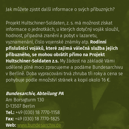
Jak můžete zjistit další informace o svých příbuzných?
Projekt Hultschiner-Soldaten, z. s. má možnost získat
informace o jednotkách, u kterých dotyčný voják sloužil,
hodnost, případná zranění a pobyt v lazaretu,
vyznamenání, číslo vojenské známky atp.
Rodinní
příslušníci vojáků, které zajímá válečná služba jejich
příbuzného, se mohou obrátit přímo na Projekt
Hultschiner-Soldaten z.s.
My žádost na základě Vámi
udělené plné moci zpracujeme a podáme Bundesarchivu
v Berlíně. Doba vypracováni trvá zhruba tři roky a cena se
pohybuje podle množství stránek a kopií okolo 16 €.
Bundesarchiv, Abteilung PA
Am Borsigturm 130
D-13507 Berlin
Tel.:
+49 (030) 18 7770-1158
Fax:
+49 (030) 18 7770-1825
Web:
www.bundesarchiv.de