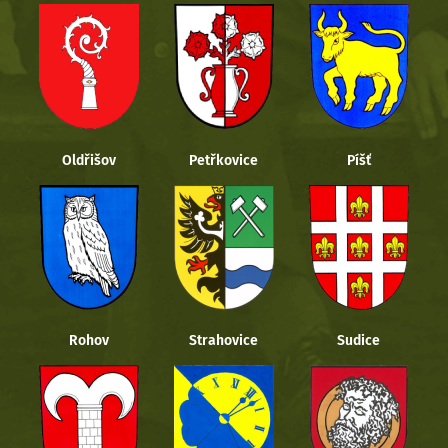
Oldřišov
Petřkovice
Píšť
Rohov
Strahovice
Sudice