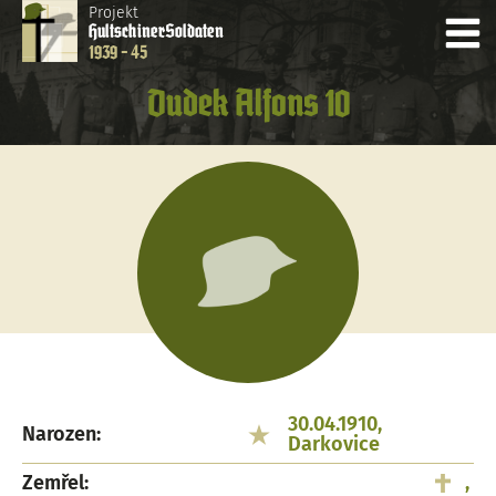
Projekt
Hultschiner
Soldaten
1939 - 45
Dudek Alfons 10
30.04.1910,
Narozen:
Darkovice
Zemřel:
,