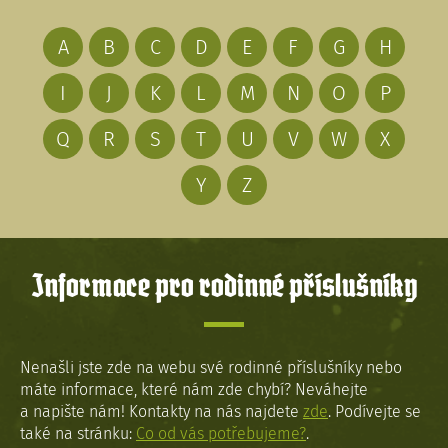
A
B
C
D
E
F
G
H
I
J
K
L
M
N
O
P
Q
R
S
T
U
V
W
X
Y
Z
Informace pro rodinné příslušníky
Nenašli jste zde na webu své rodinné příslušníky nebo
máte informace, které nám zde chybí? Neváhejte
a napište nám! Kontakty na nás najdete
zde
. Podívejte se
také na stránku:
Co od vás potřebujeme?
.