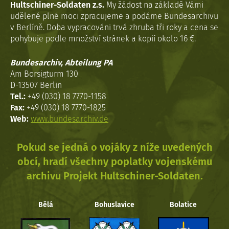
Hultschiner-Soldaten z.s.
My žádost na základě Vámi
udělené plné moci zpracujeme a podáme Bundesarchivu
v Berlíně. Doba vypracováni trvá zhruba tři roky a cena se
pohybuje podle množství stránek a kopií okolo 16 €.
Bundesarchiv, Abteilung PA
Am Borsigturm 130
D-13507 Berlin
Tel.:
+49 (030) 18 7770-1158
Fax:
+49 (030) 18 7770-1825
Web:
www.bundesarchiv.de
Pokud se jedná o vojáky z níže uvedených
obcí, hradí všechny poplatky vojenskému
archivu Projekt Hultschiner-Soldaten.
Bělá
Bohuslavice
Bolatice