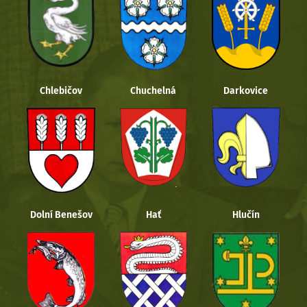
Chlebičov
Chuchelná
Darkovice
Dolní Benešov
Hať
Hlučín