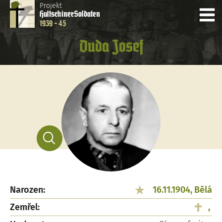
Projekt
Hultschiner
Soldaten
1939 - 45
Duda Josef
Narozen:
16.11.1904, Bělá
Zemřel:
,