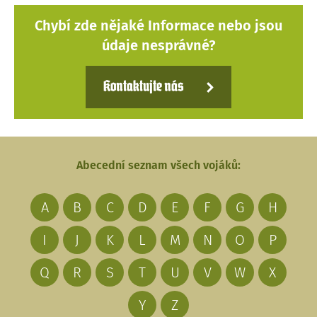
Chybí zde nějaké Informace nebo jsou
údaje nesprávné?
Kontaktujte nás
Abecední seznam všech vojáků:
A
B
C
D
E
F
G
H
I
J
K
L
M
N
O
P
Q
R
S
T
U
V
W
X
Y
Z