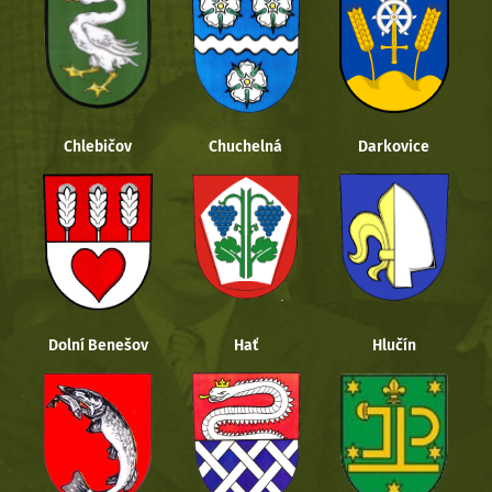
Chlebičov
Chuchelná
Darkovice
Dolní Benešov
Hať
Hlučín