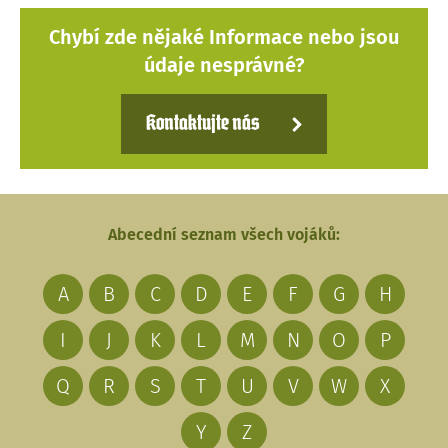
Chybí zde nějaké Informace nebo jsou
údaje nesprávné?
Kontaktujte nás
Abecední seznam všech vojáků:
A
B
C
D
E
F
G
H
I
J
K
L
M
N
O
P
Q
R
S
T
U
V
W
X
Y
Z