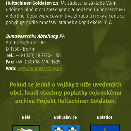
Hultschiner-Soldaten z.s.
My žádost na základě Vámi
udělené plné moci zpracujeme a podáme Bundesarchivu
v Berlíně. Doba vypracováni trvá zhruba tři roky a cena se
pohybuje podle množství stránek a kopií okolo 16 €.
Bundesarchiv, Abteilung PA
Am Borsigturm 130
D-13507 Berlin
Tel.:
+49 (030) 18 7770-1158
Fax:
+49 (030) 18 7770-1825
Web:
www.bundesarchiv.de
Pokud se jedná o vojáky z níže uvedených
obcí, hradí všechny poplatky vojenskému
archivu Projekt Hultschiner-Soldaten.
Bělá
Bohuslavice
Bolatice