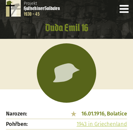
Projekt
Hultschiner
Soldaten
1939 - 45
Duda Emil 16
Narozen:
16.01.1916, Bolatice
Pohřben:
1943 in Griechenland