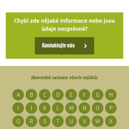
Chybí zde nějaké Informace nebo jsou
údaje nesprávné?
Kontaktujte nás
Abecední seznam všech vojáků:
A
B
C
D
E
F
G
H
I
J
K
L
M
N
O
P
Q
R
S
T
U
V
W
X