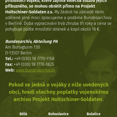
příslušníci vojáků, které zajímá válečná služba jejich
příbuzného, se mohou obrátit přímo na Projekt
Hultschiner-Soldaten z.s.
My žádost na základě Vámi
udělené plné moci zpracujeme a podáme Bundesarchivu
v Berlíně. Doba vypracováni trvá zhruba tři roky a cena se
pohybuje podle množství stránek a kopií okolo 16 €.
Bundesarchiv, Abteilung PA
Am Borsigturm 130
D-13507 Berlin
Tel.:
+49 (030) 18 7770-1158
Fax:
+49 (030) 18 7770-1825
Web:
www.bundesarchiv.de
Pokud se jedná o vojáky z níže uvedených
obcí, hradí všechny poplatky vojenskému
archivu Projekt Hultschiner-Soldaten.
Bělá
Bohuslavice
Bolatice