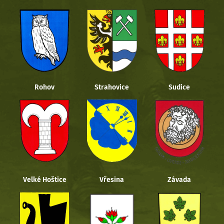
Rohov
Strahovice
Sudice
Velké Hoštice
Vřesina
Závada