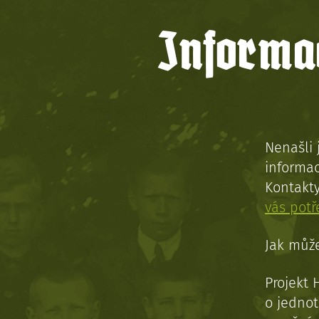
Informac
Nenašli 
informac
Kontakt
vás pot
Jak může
Projekt 
o jednot