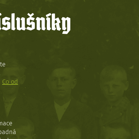
íslušníky
te
!
:
Co od
rmace
ípadná