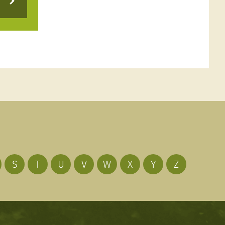
S
T
U
V
W
X
Y
Z