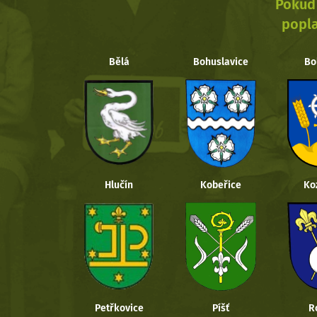
Pokud 
popla
Bělá
Bohuslavice
Bo
Hlučín
Kobeřice
Ko
Petřkovice
Píšť
R