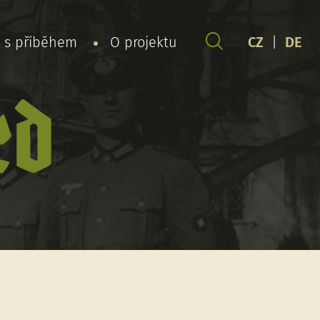
y s příběhem
O projektu
CZ
|
DE
rd