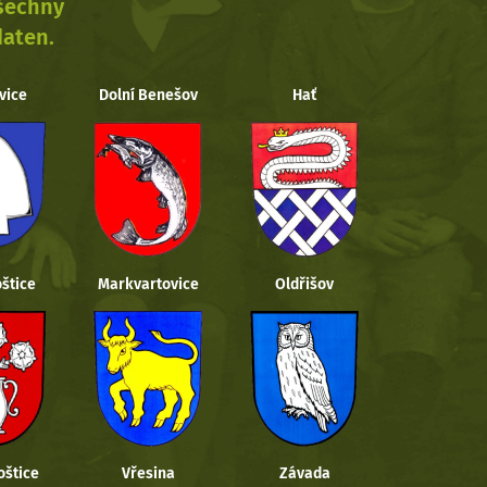
všechny
daten.
vice
Dolní Benešov
Hať
štice
Markvartovice
Oldřišov
oštice
Vřesina
Závada