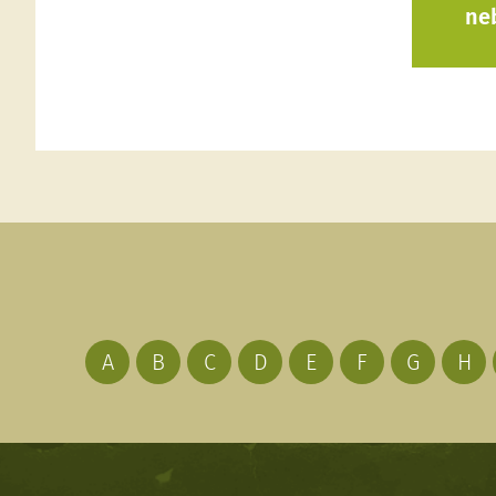
ne
A
B
C
D
E
F
G
H