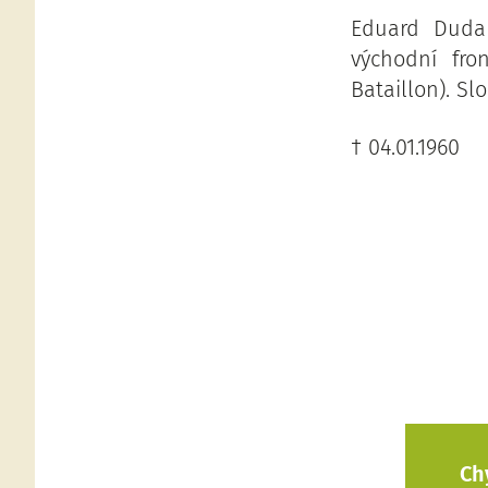
Eduard Duda
východní fro
Bataillon). Sl
† 04.01.1960
Ch