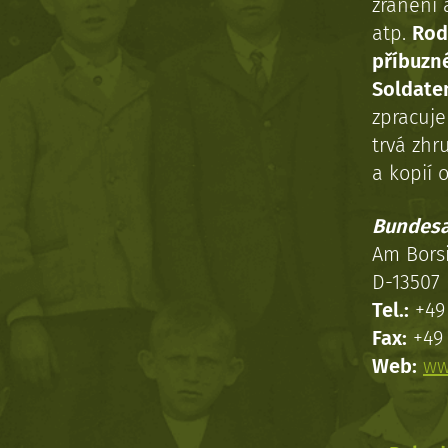
zranění 
atp.
Rod
příbuzn
Soldaten
zpracuj
trvá zhr
a kopií o
Bundesa
Am Bors
D-13507 
Tel.:
+49 
Fax:
+49 
Web:
ww