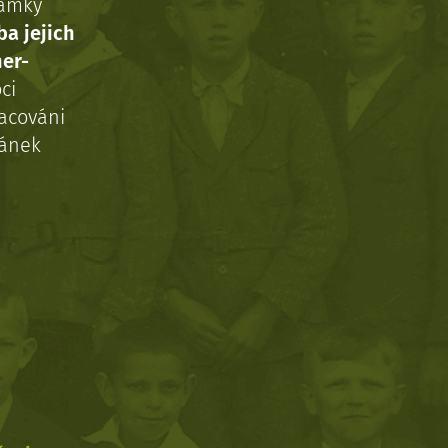
námky
ba jejich
ner-
ci
acováni
ránek