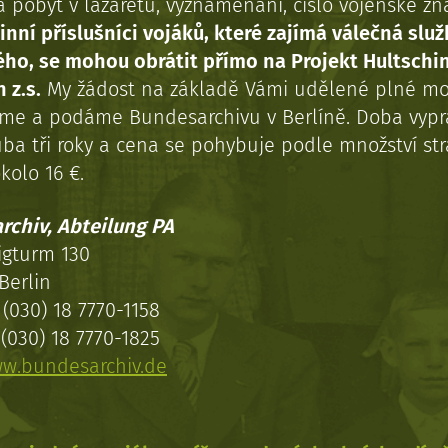
a pobyt v lazaretu, vyznamenání, číslo vojenské z
inní příslušníci vojáků, které zajímá válečná služ
ého, se mohou obrátit přímo na Projekt Hultschi
 z.s.
My žádost na základě Vámi udělené plné mo
eme a podáme Bundesarchivu v Berlíně. Doba vypr
uba tři roky a cena se pohybuje podle množství st
kolo 16 €.
rchiv, Abteilung PA
igturm 130
Berlin
(030) 18 7770-1158
(030) 18 7770-1825
w.bundesarchiv.de