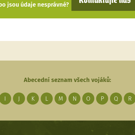
Kontaktujte nás
bo jsou údaje nesprávné?
Abecední seznam všech vojáků:
I
J
K
L
M
N
O
P
Q
R