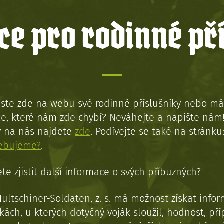
e pro rodinné př
jste zde na webu své rodinné příslušníky nebo má
e, které nám zde chybí? Neváhejte a napište nám
y na nás najdete
zde
. Podívejte se také na stránku
řebujeme?
.
te zjistit další informace o svých příbuzných?
Hultschiner-Soldaten, z. s. má možnost získat info
kách, u kterých dotyčný voják sloužil, hodnost, př