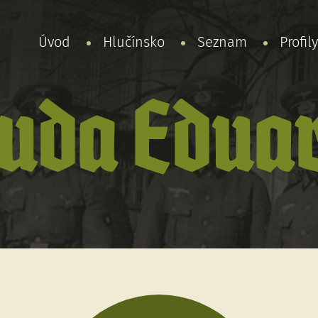
Úvod
Hlučínsko
Seznam
Profil
uda Edua