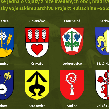
se jedná o vojáky z níže uvedených obcí, hradí 
tky vojenskému archivu Projekt Hultschiner-Sol
latice
Chlebičov
Chuchelná
Darko
zmice
Kravaře
Ludgeřovice
Malé Ho
ohov
Strahovice
Sudice
Velké H