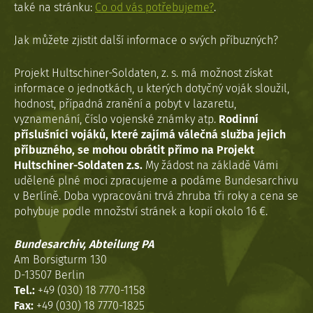
také na stránku:
Co od vás potřebujeme?
.
Jak můžete zjistit další informace o svých příbuzných?
Projekt Hultschiner-Soldaten, z. s. má možnost získat
informace o jednotkách, u kterých dotyčný voják sloužil,
hodnost, případná zranění a pobyt v lazaretu,
vyznamenání, číslo vojenské známky atp.
Rodinní
příslušníci vojáků, které zajímá válečná služba jejich
příbuzného, se mohou obrátit přímo na Projekt
Hultschiner-Soldaten z.s.
My žádost na základě Vámi
udělené plné moci zpracujeme a podáme Bundesarchivu
v Berlíně. Doba vypracováni trvá zhruba tři roky a cena se
pohybuje podle množství stránek a kopií okolo 16 €.
Bundesarchiv, Abteilung PA
Am Borsigturm 130
D-13507 Berlin
Tel.:
+49 (030) 18 7770-1158
Fax:
+49 (030) 18 7770-1825