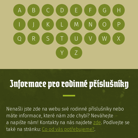
A
B
C
D
E
F
G
H
I
J
K
L
M
N
O
P
Q
R
S
T
U
V
W
X
Y
Z
Informace pro rodinné příslušníky
Nenašli jste zde na webu své rodinné příslušníky nebo
máte informace, které nám zde chybí? Neváhejte
a napište nám! Kontakty na nás najdete
zde
. Podívejte se
také na stránku:
Co od vás potřebujeme?
.