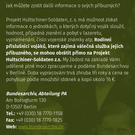
Jak můžete zjistit další informace o svých příbuzných?
Projekt Hultschiner-Soldaten, z. s. má možnost získat
informace o jednotkách, u kterých dotyčný voják sloužil,
hodnost, případná zranění a pobyt v lazaretu,
vyznamenání, číslo vojenské známky atp.
Rodinní
příslušníci vojáků, které zajímá válečná služba jejich
příbuzného, se mohou obrátit přímo na Projekt
Hultschiner-Soldaten z.s.
My žádost na základě Vámi
udělené plné moci zpracujeme a podáme Bundesarchivu
v Berlíně. Doba vypracováni trvá zhruba tři roky a cena se
pohybuje podle množství stránek a kopií okolo 16 €.
Bundesarchiv, Abteilung PA
Am Borsigturm 130
D-13507 Berlin
Tel.:
+49 (030) 18 7770-1158
Fax:
+49 (030) 18 7770-1825
Web:
www.bundesarchiv.de