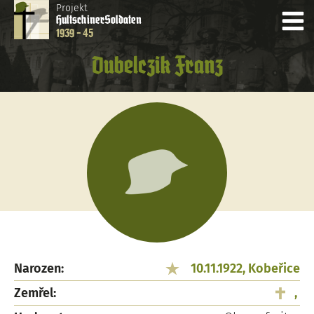
Projekt
Hultschiner
Soldaten
1939 - 45
Dubelczik Franz
Narozen:
10.11.1922, Kobeřice
Zemřel:
,