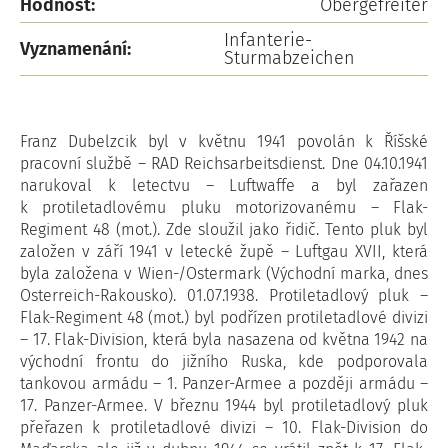
Hodnost:
Obergefreiter
Infanterie-
Vyznamenání:
Sturmabzeichen
Franz Dubelzcik byl v květnu 1941 povolán k Říšské
pracovní službě – RAD Reichsarbeitsdienst. Dne 04.10.1941
narukoval k letectvu – Luftwaffe a byl zařazen
k protiletadlovému pluku motorizovanému – Flak-
Regiment 48 (mot.). Zde sloužil jako řidič. Tento pluk byl
založen v září 1941 v letecké župě – Luftgau XVII, která
byla založena v Wien-/Ostermark (Východní marka, dnes
Osterreich-Rakousko). 01.07.1938. Protiletadlový pluk –
Flak-Regiment 48 (mot.) byl podřízen protiletadlové divizi
– 17. Flak-Division, která byla nasazena od května 1942 na
východní frontu do jižního Ruska, kde podporovala
tankovou armádu – 1. Panzer-Armee a později armádu –
17. Panzer-Armee. V březnu 1944 byl protiletadlový pluk
přeřazen k protiletadlové divizi – 10. Flak-Division do