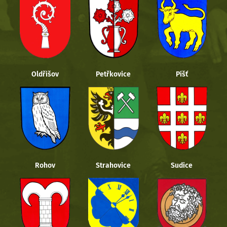
Oldřišov
Petřkovice
Píšť
Rohov
Strahovice
Sudice