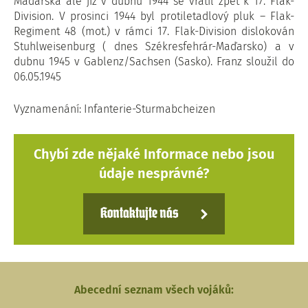
Maďarska ale již v dubnu 1944 se vrátil zpět k 17. Flak-
Division. V prosinci 1944 byl protiletadlový pluk – Flak-
Regiment 48 (mot.) v rámci 17. Flak-Division dislokován
Stuhlweisenburg ( dnes Székresfehrár-Maďarsko) a v
dubnu 1945 v Gablenz/Sachsen (Sasko). Franz sloužil do
06.05.1945
Vyznamenání: Infanterie-Sturmabcheizen
Chybí zde nějaké Informace nebo jsou
údaje nesprávné?
Kontaktujte nás
Abecední seznam všech vojáků: