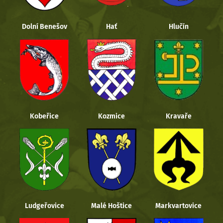
Dolní Benešov
Hať
Hlučín
Kobeřice
Kozmice
Kravaře
Ludgeřovice
Malé Hoštice
Markvartovice