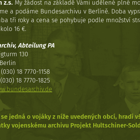
 z.s.
My žádost na základě Vámi udělené plné mo
eme a podáme Bundesarchivu v Berlíně. Doba vypr
uba tři roky a cena se pohybuje podle množství st
kolo 16 €.
rchiv, Abteilung PA
igturm 130
Berlin
(030) 18 7770-1158
(030) 18 7770-1825
w.bundesarchiv.de
se jedná o vojáky z níže uvedených obcí, hradí 
tky vojenskému archivu Projekt Hultschiner-Sol