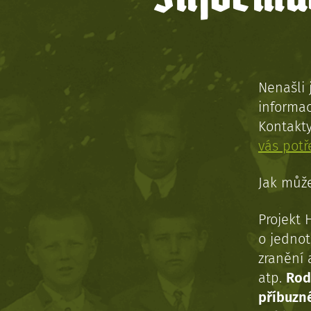
Nenašli 
informac
Kontakt
vás pot
Jak může
Projekt 
o jednot
zranění 
atp.
Rod
příbuzn