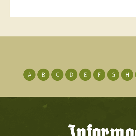
A
B
C
D
E
F
G
H
Informac