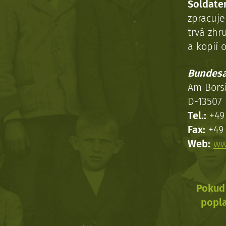
Soldaten
zpracuj
trvá zhr
a kopií o
Bundesa
Am Bors
D-13507 
Tel.:
+49 
Fax:
+49 
Web:
ww
Pokud 
popla