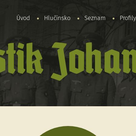
Úvod
Hlučínsko
Seznam
Profil
tik Joha