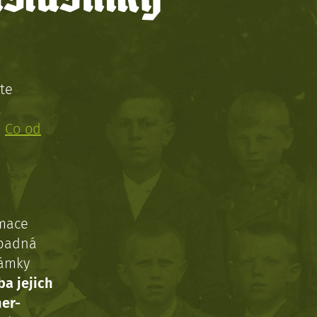
te
!
:
Co od
rmace
ípadná
námky
ba jejich
ner-