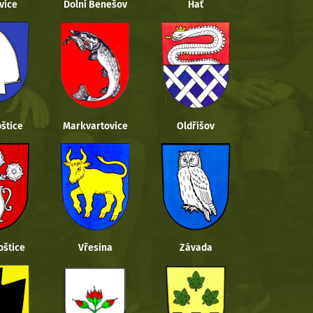
vice
Dolní Benešov
Hať
štice
Markvartovice
Oldřišov
oštice
Vřesina
Závada