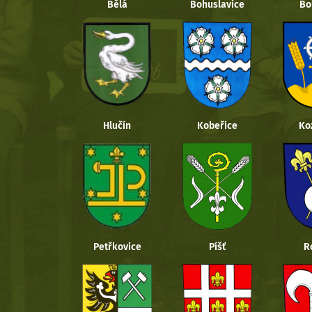
Bělá
Bohuslavice
Bo
Hlučín
Kobeřice
Ko
Petřkovice
Píšť
R