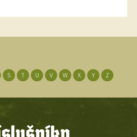
S
T
U
V
W
X
Y
Z
íslušníky