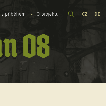
y s příběhem
O projektu
CZ
|
DE
nn 08