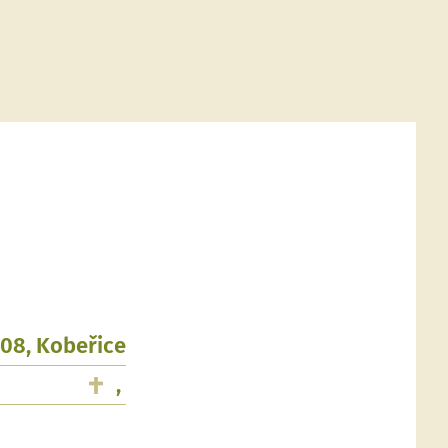
908, Kobeřice
,