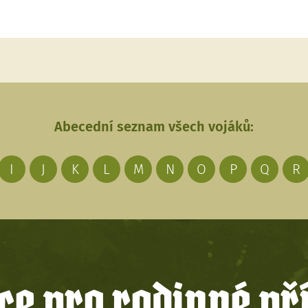
Abecední seznam všech vojáků:
I
J
K
L
M
N
O
P
Q
R
e pro rodinné př