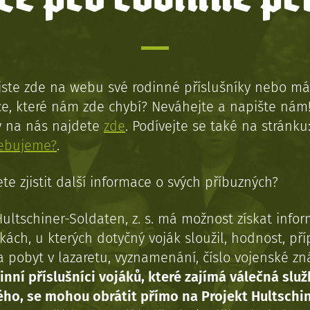
jste zde na webu své rodinné příslušníky nebo má
e, které nám zde chybí? Neváhejte a napište nám
y na nás najdete
zde
. Podívejte se také na stránku
řebujeme?
.
te zjistit další informace o svých příbuzných?
Hultschiner-Soldaten, z. s. má možnost získat info
kách, u kterých dotyčný voják sloužil, hodnost, př
a pobyt v lazaretu, vyznamenání, číslo vojenské z
inní příslušníci vojáků, které zajímá válečná služ
ého, se mohou obrátit přímo na Projekt Hultschi