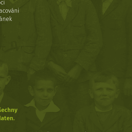
ci
acováni
ránek
všechny
daten.