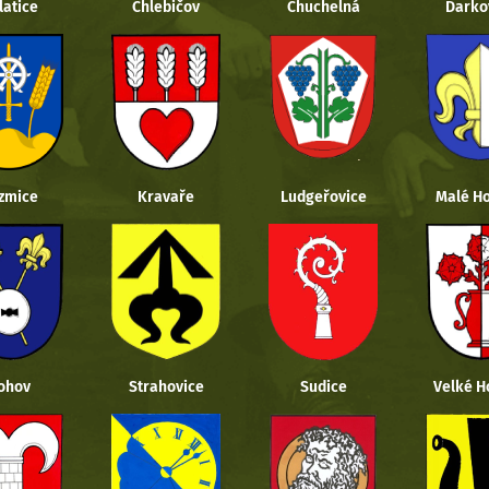
latice
Chlebičov
Chuchelná
Darko
zmice
Kravaře
Ludgeřovice
Malé Ho
ohov
Strahovice
Sudice
Velké H