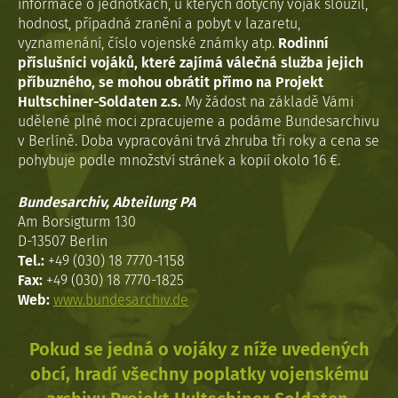
informace o jednotkách, u kterých dotyčný voják sloužil,
hodnost, případná zranění a pobyt v lazaretu,
vyznamenání, číslo vojenské známky atp.
Rodinní
příslušníci vojáků, které zajímá válečná služba jejich
příbuzného, se mohou obrátit přímo na Projekt
Hultschiner-Soldaten z.s.
My žádost na základě Vámi
udělené plné moci zpracujeme a podáme Bundesarchivu
v Berlíně. Doba vypracováni trvá zhruba tři roky a cena se
pohybuje podle množství stránek a kopií okolo 16 €.
Bundesarchiv, Abteilung PA
Am Borsigturm 130
D-13507 Berlin
Tel.:
+49 (030) 18 7770-1158
Fax:
+49 (030) 18 7770-1825
Web:
www.bundesarchiv.de
Pokud se jedná o vojáky z níže uvedených
obcí, hradí všechny poplatky vojenskému