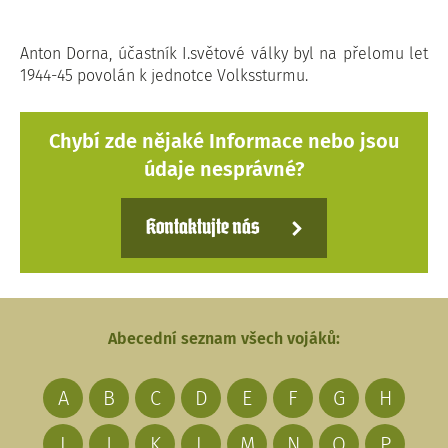
Anton Dorna, účastník I.světové války byl na přelomu let
1944-45 povolán k jednotce Volkssturmu.
Chybí zde nějaké Informace nebo jsou
údaje nesprávné?
Kontaktujte nás
Abecední seznam všech vojáků:
A
B
C
D
E
F
G
H
I
J
K
L
M
N
O
P