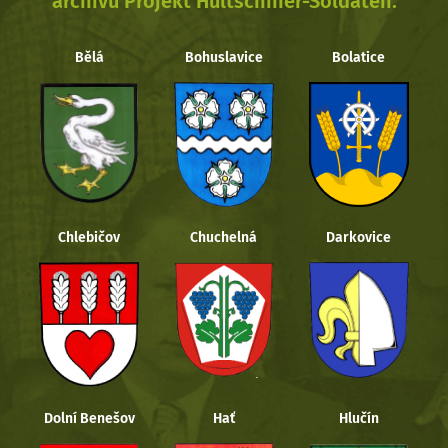
archivu Projekt Hultschiner-Soldaten.
Bělá
Bohuslavice
Bolatice
Chlebičov
Chuchelná
Darkovice
Dolní Benešov
Hať
Hlučín