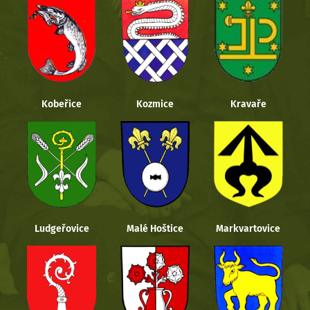
Kobeřice
Kozmice
Kravaře
Ludgeřovice
Malé Hoštice
Markvartovice