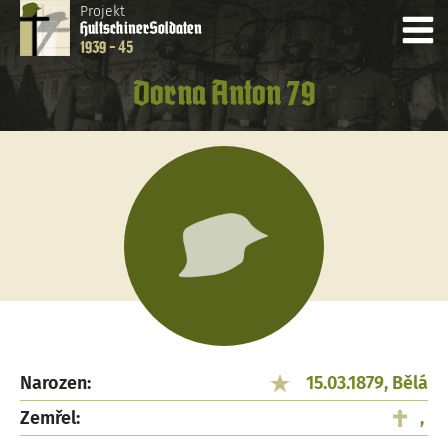
Projekt
Hultschiner
Soldaten
1939 - 45
Dorna Anton 79
Narozen:
15.03.1879, Bělá
Zemřel:
,