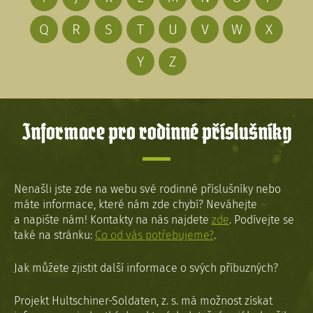
Q
R
S
T
U
V
W
X
Y
Z
Informace pro rodinné příslušníky
Nenašli jste zde na webu své rodinné příslušníky nebo
máte informace, které nám zde chybí? Neváhejte
a napište nám! Kontakty na nás najdete
zde
. Podívejte se
také na stránku:
Co od vás potřebujeme?
.
Jak můžete zjistit další informace o svých příbuzných?
Projekt Hultschiner-Soldaten, z. s. má možnost získat